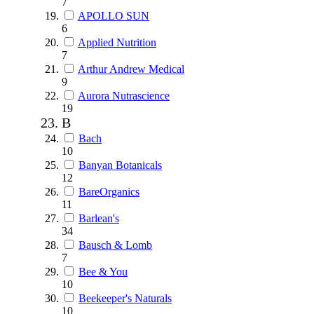
7
APOLLO SUN
6
Applied Nutrition
7
Arthur Andrew Medical
9
Aurora Nutrascience
19
B
Bach
10
Banyan Botanicals
12
BareOrganics
11
Barlean's
34
Bausch & Lomb
7
Bee & You
10
Beekeeper's Naturals
10