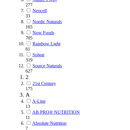
277
Neocell
33
Nordic Naturals
165
Now Foods
705
Rainbow Light
61
Solgar
319
Source Naturals
627
2
21st Century
175
A
A-Line
13
AB PRO® NUTRITION
11
Absolute Nutrition
7