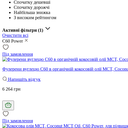
Спочатку дешевші
Спочатку дорожчі
Найбільша знижка
З високим рейтингом
Активні фільтри
(1)
Очистити всі
C60 Power
Під замовлення
Фулерени вуглецю C60 в органічній кокосовій олії MCT, Coconut
Напишіть відгук
6 264 грн
Під замовлення