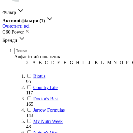
Фільтр
Активні фільтри
(1)
Очистити всі
C60 Power
Бренди
Алфавітний покажчик
2
A
B
C
D
E
F
G
H
I
J
K
L
M
N
O
P
Biotus
95
Country Life
117
Doctor's Best
165
Jarrow Formulas
143
My Nutri Week
48
Nature's Way