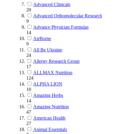
Advanced Clinicals
20
Advanced Orthomolecular Research
9
Advance Physician Formulas
14
AirBorne
9
All Be Ukraine
24
Allergy Research Group
17
ALLMAX Nutrition
124
ALPHA LION
10
Amazing Herbs
14
Amazing Nutrition
47
American Health
27
Animal Essentials