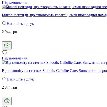
Під замовлення
Білкові пептиди, що створюють колаген, смак шоколадної помадки,
Напишіть відгук
2 944 грн
Під замовлення
Від целюліту на стегнах Smooth, Cellulite Care, Sunwarrior, на р
Напишіть відгук
2 374 грн