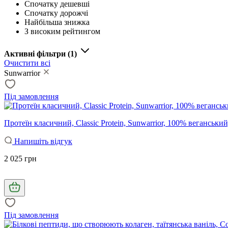
Спочатку дешевші
Спочатку дорожчі
Найбільша знижка
З високим рейтингом
Активні фільтри
(1)
Очистити всі
Sunwarrior
Під замовлення
Протеїн класичний, Classic Protein, Sunwarrior, 100% веганський
Напишіть відгук
2 025 грн
Під замовлення