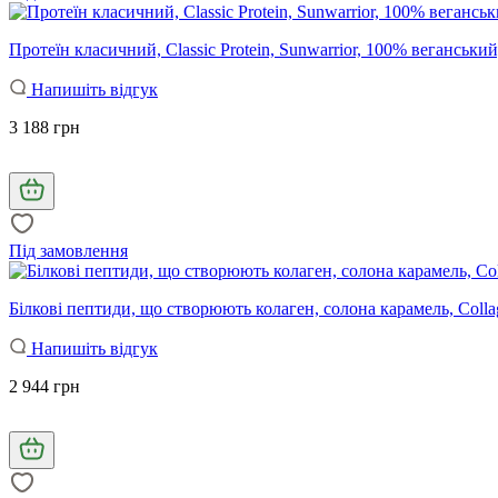
Протеїн класичний, Classic Protein, Sunwarrior, 100% веганський
Напишіть відгук
3 188 грн
Під замовлення
Білкові пептиди, що створюють колаген, солона карамель, Collagen
Напишіть відгук
2 944 грн