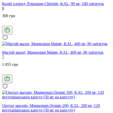
Калій хлорид, Potassium Chloride, KAL, 99 мг, 100 таблеток
8
369 грн
Магній малат, Magnesium Malate, KAL, 400 мг, 90 таблеток
7
1 055 грн
Оротат магнію, Magnesium Orotate 200, KAL, 200 мг, 120
вегетаріанських капсул (50 мг на капсулу)