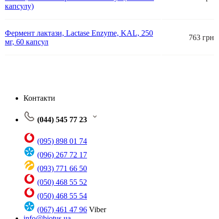
капсулу)
Фермент лактази, Lactase Enzyme, KAL, 250
763 грн
мг, 60 капсул
Контакти
(044) 545 77 23
(095) 898 01 74
(096) 267 72 17
(093) 771 66 50
(050) 468 55 52
(050) 468 55 54
(067) 461 47 96
Viber
info@biotus.ua