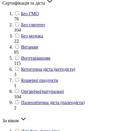
Сертифікація та дієта
Без ГМО
76
Без глютену
104
Без молока
22
Веганам
95
Вегетаріанцям
115
Кетогенна дієта (кетодієта)
3
Кошерні продукти
1
Органічні/натуральні
104
Палеолітична дієта (палеодієта)
2
За віком