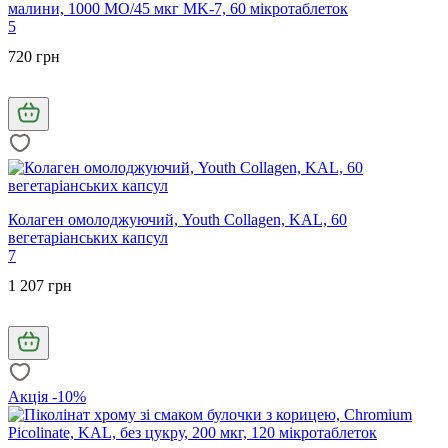
малини, 1000 МО/45 мкг MK-7, 60 мікротаблеток
5
720 грн
Колаген омолоджуючий, Youth Collagen, KAL, 60
вегетаріанських капсул
7
1 207 грн
Акція -10%