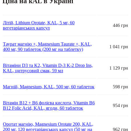
Ціна на kAL в Україні
Літій, Lithium Orotate, KAL, 5 мг, 60
446 грн
вегетаріанських капсул
Таурат магнію +, Magnesium Taurate +, KAL,
1 041 грн
400 мг, 90 таблеток (200 мг на таблетку)
Вітаміни D3 та K2, Vitamin D-3 K-2 Drop Ins,
1 129 грн
KAL, цитрусовий смак, 59 мл
Магній, Magnesium, KAL, 500 мг, 60 таблеток
598 грн
Вітамін B12 + B6 фолієва кислота, Vitamin B6
954 грн
B12 Folic Acid, KAL, ягоди, 60 таблеток
Оротат магнію, Magnesium Orotate 200, KAL,
200 мг, 120 вегетаріанських капсул (50 мг на
962 грн