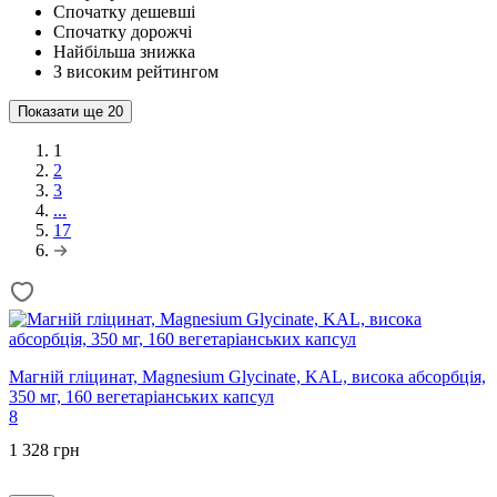
Спочатку дешевші
Спочатку дорожчі
Найбільша знижка
З високим рейтингом
Показати ще
20
1
2
3
...
17
Магній гліцинат, Magnesium Glycinate, KAL, висока абсорбція,
350 мг, 160 вегетаріанських капсул
8
1 328 грн