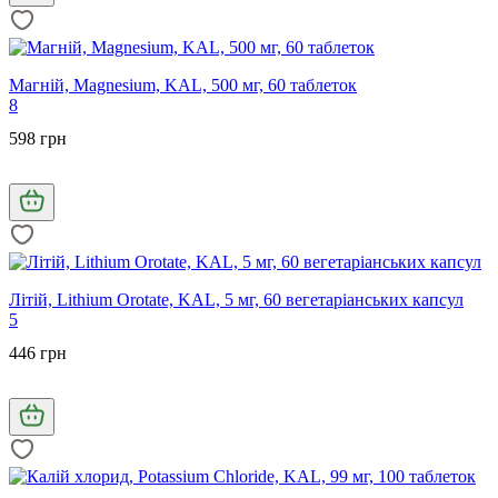
Магній, Magnesium, KAL, 500 мг, 60 таблеток
8
598 грн
Літій, Lithium Orotate, KAL, 5 мг, 60 вегетаріанських капсул
5
446 грн