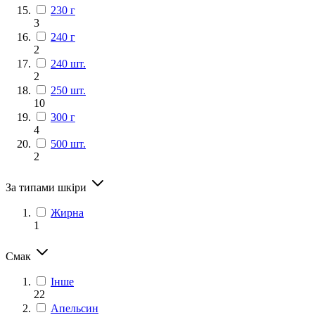
230 г
3
240 г
2
240 шт.
2
250 шт.
10
300 г
4
500 шт.
2
За типами шкіри
Жирна
1
Смак
Інше
22
Апельсин