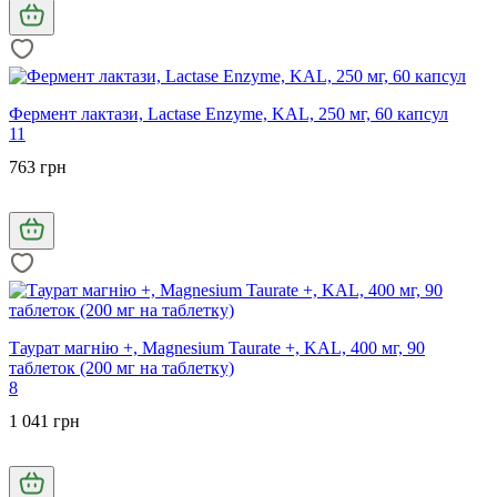
Фермент лактази, Lactase Enzyme, KAL, 250 мг, 60 капсул
11
763 грн
Таурат магнію +, Magnesium Taurate +, KAL, 400 мг, 90
таблеток (200 мг на таблетку)
8
1 041 грн