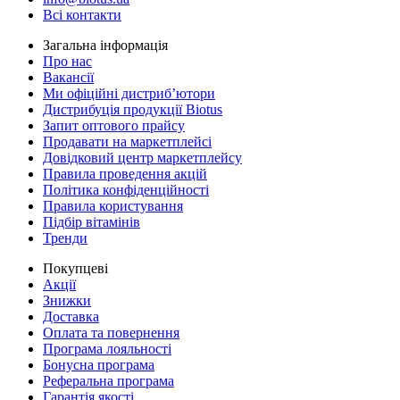
Всі контакти
Загальна інформація
Про нас
Вакансії
Ми офіційні дистриб’ютори
Дистрибуція продукції Biotus
Запит оптового прайсу
Продавати на маркетплейсі
Довідковий центр маркетплейсу
Правила проведення акцій
Політика конфіденційності
Правила користування
Підбір вітамінів
Тренди
Покупцеві
Акції
Знижки
Доставка
Оплата та повернення
Програма лояльності
Бонусна програма
Реферальна програма
Гарантія якості