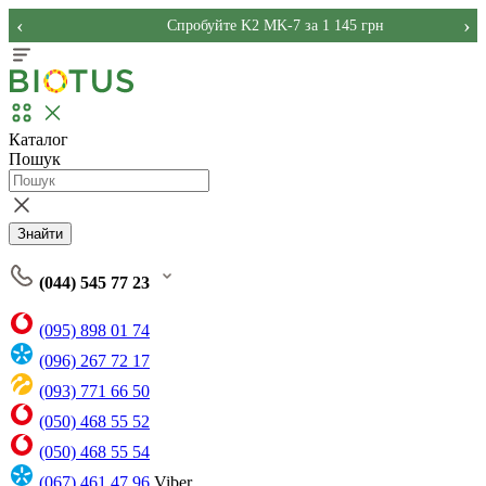
‹
›
Спробуйте K2 MK-7 за 1 145 грн
Каталог
Пошук
Знайти
(044) 545 77 23
(095) 898 01 74
(096) 267 72 17
(093) 771 66 50
(050) 468 55 52
(050) 468 55 54
(067) 461 47 96
Viber