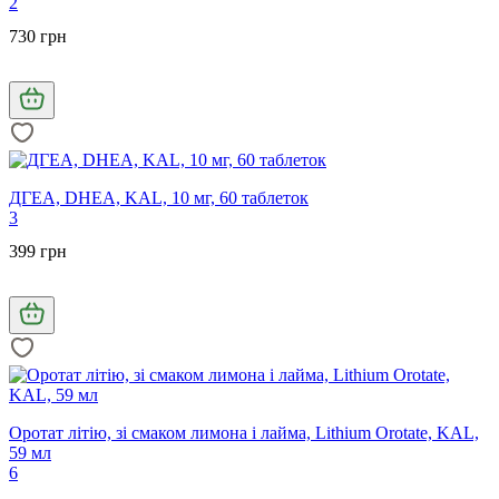
2
730 грн
ДГЕА, DHEA, KAL, 10 мг, 60 таблеток
3
399 грн
Оротат літію, зі смаком лимона і лайма, Lithium Orotate, KAL,
59 мл
6