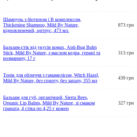
Шампунь з біотином і В комплексом,
Thickening Shampoo, Mild By Nature,
873 грн
відновлюючий, цитрус, 473 мл.
Бальзам-стік від укусів комах, Anti-Bug Balm
Stick, Mild By Nature, з маслом кедра, герані та
313 грн
розмарину, 17 г
Тонік для обличчя з гамамелісом, Witch Hazel,
439 грн
Mild By Nature, без спирту, без запаху, 355 мл
Бальзам для губ, органічний, Sierra Bees,
Organic Lip Balms, Mild By Nature, зі смаком
327 грн
граната, 4 стіка по 4,25 г кожен