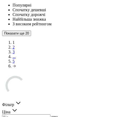
Популярні
Спочатку дешевші
Спочатку дорожчі
Найбільша знижка
З високим рейтингом
Показати ще
20
1
2
3
...
5
Фільтр
Ціна
грн