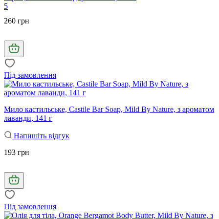
5
260 грн
Під замовлення
Мило кастильське, Castile Bar Soap, Mild By Nature, з ароматом
лаванди, 141 г
Напишіть відгук
193 грн
Під замовлення