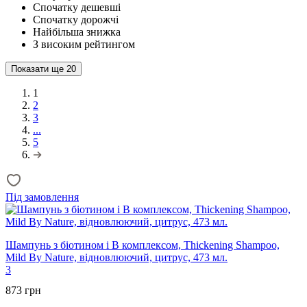
Спочатку дешевші
Спочатку дорожчі
Найбільша знижка
З високим рейтингом
Показати ще
20
1
2
3
...
5
Під замовлення
Шампунь з біотином і В комплексом, Thickening Shampoo,
Mild By Nature, відновлюючий, цитрус, 473 мл.
3
873 грн