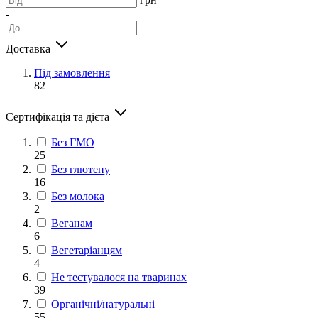
-
Доставка
Під замовлення
82
Сертифікація та дієта
Без ГМО
25
Без глютену
16
Без молока
2
Веганам
6
Вегетаріанцям
4
Не тестувалося на тваринах
39
Органічні/натуральні
55