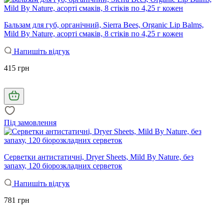
Бальзам для губ, органічний, Sierra Bees, Organic Lip Balms,
Mild By Nature, асорті смаків, 8 стіків по 4,25 г кожен
Напишіть відгук
415 грн
Під замовлення
Серветки антистатичні, Dryer Sheets, Mild By Nature, без
запаху, 120 біорозкладних серветок
Напишіть відгук
781 грн