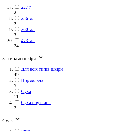
1
227 г
2
236 мл
2
360 мл
3
473 мл
24
За типами шкіри
Для всіх типів шкіри
49
Нормальна
5
Суха
11
Суха і чутлива
2
Смак