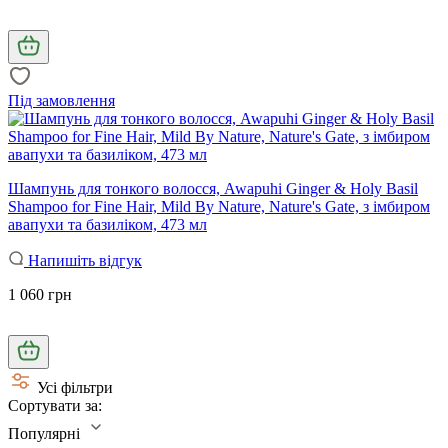
Під замовлення
Шампунь для тонкого волосся, Awapuhi Ginger & Holy Basil
Shampoo for Fine Hair, Mild By Nature, Nature's Gate, з імбиром
авапухи та базиліком, 473 мл
Напишіть відгук
1 060 грн
Усі фільтри
Сортувати за:
Популярні