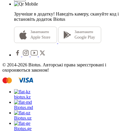
Зручніше в додатку!
Наведіть камеру, скануйте код і
встановіть додаток Biotus
Завантажити
Завантажити
Apple Store
Google Play
© 2014-2026 Biotus. Авторські права зареєстровані і
охороняються законом!
biotus.
kz
Biotus.
md
Biotus.
uz
Biotus.
ge