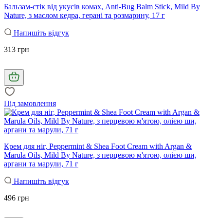
Бальзам-стік від укусів комах, Anti-Bug Balm Stick, Mild By
Nature, з маслом кедра, герані та розмарину, 17 г
Напишіть відгук
313 грн
Під замовлення
Крем для ніг, Peppermint & Shea Foot Cream with Argan &
Marula Oils, Mild By Nature, з перцевою м'ятою, олією ши,
аргани та марули, 71 г
Напишіть відгук
496 грн