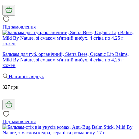
Під замовлення
Бальзам для губ, органічний, Sierra Bees, Organic Lip Balms,
Mild By Nature, зі смаком м'ятний вибух, 4 стіка по 4,25 г
кожен
Напишіть відгук
327 грн
Під замовлення