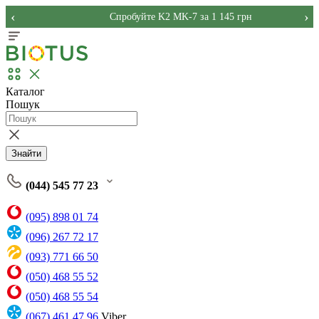
‹
›
Спробуйте K2 MK-7 за 1 145 грн
Каталог
Пошук
Знайти
(044) 545 77 23
(095) 898 01 74
(096) 267 72 17
(093) 771 66 50
(050) 468 55 52
(050) 468 55 54
(067) 461 47 96
Viber