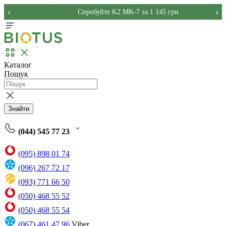
‹
›
Спробуйте K2 MK-7 за 1 145 грн
Каталог
Пошук
Знайти
(044) 545 77 23
(095) 898 01 74
(096) 267 72 17
(093) 771 66 50
(050) 468 55 52
(050) 468 55 54
(067) 461 47 96
Viber