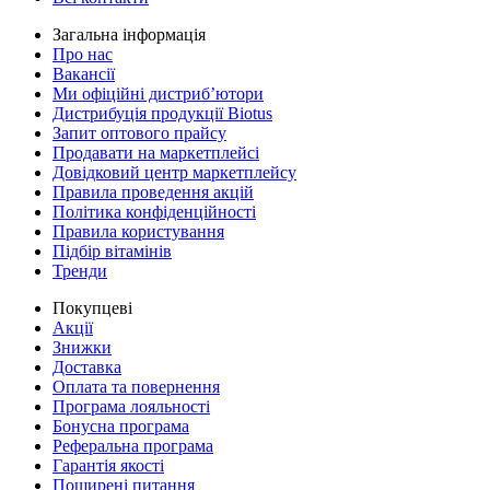
Загальна інформація
Про нас
Вакансії
Ми офіційні дистриб’ютори
Дистрибуція продукції Biotus
Запит оптового прайсу
Продавати на маркетплейсі
Довідковий центр маркетплейсу
Правила проведення акцій
Політика конфіденційності
Правила користування
Підбір вітамінів
Тренди
Покупцеві
Акції
Знижки
Доставка
Оплата та повернення
Програма лояльності
Бонусна програма
Реферальна програма
Гарантія якості
Поширені питання