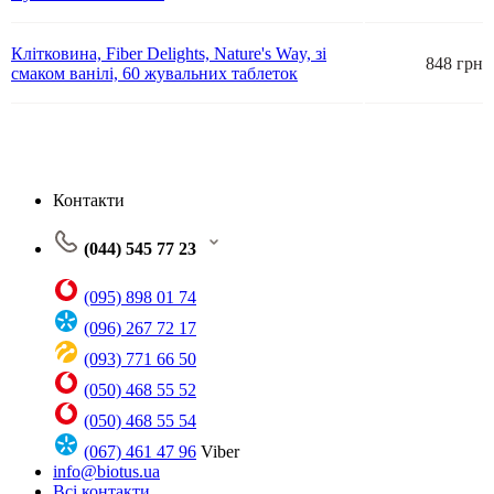
Клітковина, Fiber Delights, Nature's Way, зі
848 грн
смаком ванілі, 60 жувальних таблеток
Контакти
(044) 545 77 23
(095) 898 01 74
(096) 267 72 17
(093) 771 66 50
(050) 468 55 52
(050) 468 55 54
(067) 461 47 96
Viber
info@biotus.ua
Всі контакти