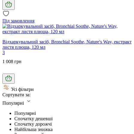
Під замовлення
Відхаркувальний засіб, Bronchial Soothe, Nature's Way, екстракт
листя плюща, 120 мл
3
1 008 грн
Усі фільтри
Сортувати за:
Популярні
Популярні
Спочатку дешевші
Спочатку дорожчі
Найбільша знижка