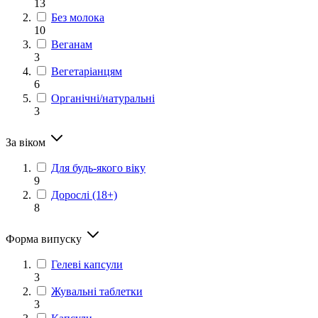
13
Без молока
10
Веганам
3
Вегетаріанцям
6
Органічні/натуральні
3
За віком
Для будь-якого віку
9
Дорослі (18+)
8
Форма випуску
Гелеві капсули
3
Жувальні таблетки
3