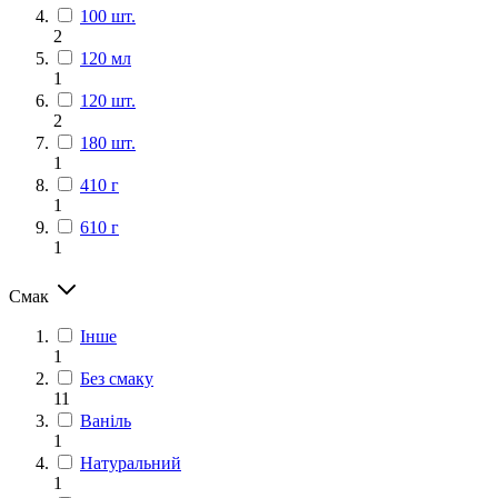
100 шт.
2
120 мл
1
120 шт.
2
180 шт.
1
410 г
1
610 г
1
Смак
Інше
1
Без смаку
11
Ваніль
1
Натуральний
1