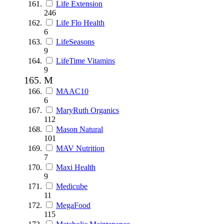
Life Extension
246
Life Flo Health
6
LifeSeasons
9
LifeTime Vitamins
9
M
MAAC10
6
MaryRuth Organics
112
Mason Natural
101
MAV Nutrition
7
Maxi Health
9
Medicube
11
MegaFood
115