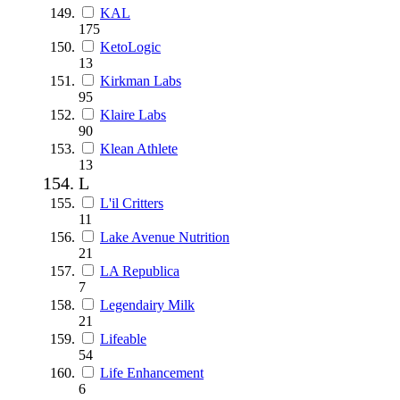
KAL
175
KetoLogic
13
Kirkman Labs
95
Klaire Labs
90
Klean Athlete
13
L
L'il Critters
11
Lake Avenue Nutrition
21
LA Republica
7
Legendairy Milk
21
Lifeable
54
Life Enhancement
6