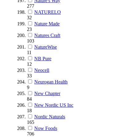
Nature's Way
277
NATURELO
32
Nature Made
23
Natures Craft
103
NatureWise
11
NB Pure
12
Neocell
33
Neurogan Health
9
New Chapter
84
New Nordic US Inc
18
Nordic Naturals
165
Now Foods
706