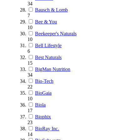
34
Bausch & Lomb
7
Bee & You
10
Beekeeper's Naturals
10
Bell Lifestyle
6
Best Naturals
15
BigMan Nutrition
34
Bio-Tech
22
BioGaia
10
Biola
17
Biophix
23
BioRay Inc.
14