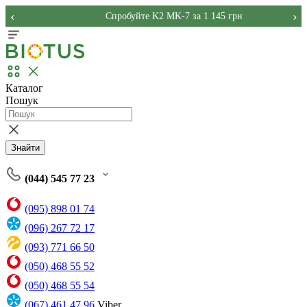
‹
›
Спробуйте K2 MK-7 за 1 145 грн
Каталог
Пошук
Знайти
(044) 545 77 23
(095) 898 01 74
(096) 267 72 17
(093) 771 66 50
(050) 468 55 52
(050) 468 55 54
(067) 461 47 96
Viber