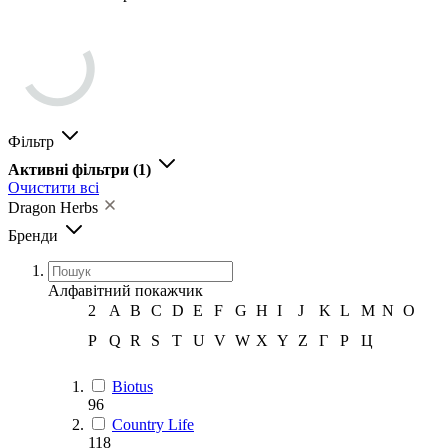
Фільтр
Активні фільтри
(1)
Очистити всі
Dragon Herbs
Бренди
Алфавітний покажчик
2
A
B
C
D
E
F
G
H
I
J
K
L
M
N
O
P
Q
R
S
T
U
V
W
X
Y
Z
Г
Р
Ц
Biotus
96
Country Life
118