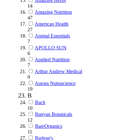
Amazing Herbs
14
Amazing Nutrition
47
American Health
27
Animal Essentials
7
APOLLO SUN
6
Applied Nutrition
7
Arthur Andrew Medical
9
Aurora Nutrascience
19
B
Bach
10
Banyan Botanicals
12
BareOrganics
11
Barlean's