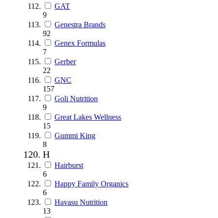
GAT
9
Genestra Brands
92
Genex Formulas
7
Gerber
22
GNC
157
Goli Nutrition
9
Great Lakes Wellness
15
Gummi King
8
H
Hairburst
6
Happy Family Organics
6
Havasu Nutrition
13