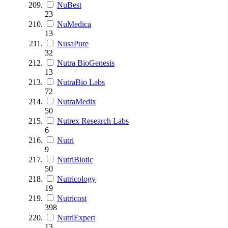
NuBest
23
NuMedica
13
NusaPure
32
Nutra BioGenesis
13
NutraBio Labs
72
NutraMedix
50
Nutrex Research Labs
6
Nutri
9
NutriBiotic
50
Nutricology
19
Nutricost
398
NutriExpert
13