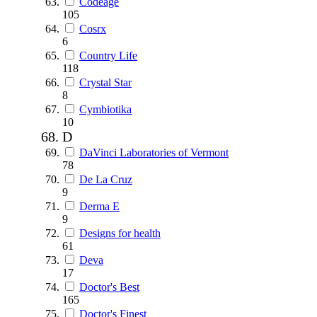
Codeage
105
Cosrx
6
Country Life
118
Crystal Star
8
Cymbiotika
10
D
DaVinci Laboratories of Vermont
78
De La Cruz
9
Derma E
9
Designs for health
61
Deva
17
Doctor's Best
165
Doctor's Finest