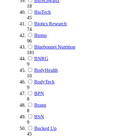
BioSchwartz
18
BioTech
45
Biotics Research
74
Biotus
96
Bluebonnet Nutrition
181
BNRG
9
BodyHealth
10
BodyTech
9
BPN
8
Bragg
8
BSN
9
Bucked Up
45