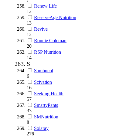
Renew Life
12
ReserveAge Nutrition
13
Revive
12
Ronnie Coleman
20
RSP Nutrition
14
S
Sambucol
6
Scivation
16
Seeking Health
57
SmartyPants
33
SMNutrition
8
Solaray
276