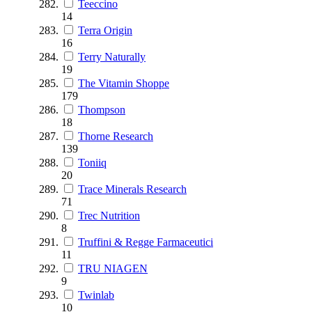
Teeccino
14
Terra Origin
16
Terry Naturally
19
The Vitamin Shoppe
179
Thompson
18
Thorne Research
139
Toniiq
20
Trace Minerals Research
71
Trec Nutrition
8
Truffini & Regge Farmaceutici
11
TRU NIAGEN
9
Twinlab
10