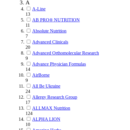
A
A-Line
13
AB PRO® NUTRITION
11
Absolute Nutrition
7
Advanced Clinicals
20
Advanced Orthomolecular Research
9
Advance Physician Formulas
14
AirBorne
9
All Be Ukraine
24
Allergy Research Group
17
ALLMAX Nutrition
124
ALPHA LION
10