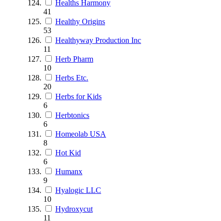
Healths Harmony
41
Healthy Origins
53
Healthyway Production Inc
11
Herb Pharm
10
Herbs Etc.
20
Herbs for Kids
6
Herbtonics
6
Homeolab USA
8
Hot Kid
6
Humanx
9
Hyalogic LLC
10
Hydroxycut
11