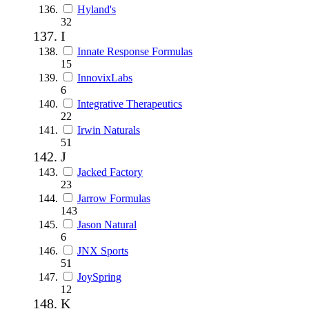
Hyland's
32
I
Innate Response Formulas
15
InnovixLabs
6
Integrative Therapeutics
22
Irwin Naturals
51
J
Jacked Factory
23
Jarrow Formulas
143
Jason Natural
6
JNX Sports
51
JoySpring
12
K