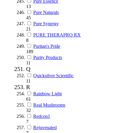
Pure Essence
13
Pure Naturals
45
Pure Synergy
21
PURE THERAPRO RX
8
Puritan's Pride
189
Purity Products
11
Q
Quicksilver Scientific
11
R
Rainbow Light
61
Real Mushrooms
32
Redcon1
7
Rejuvenated
7