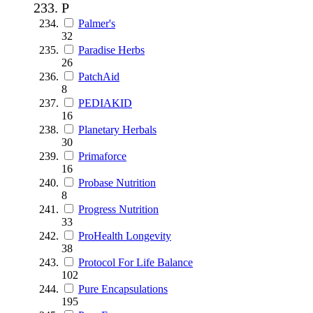
P
Palmer's
32
Paradise Herbs
26
PatchAid
8
PEDIAKID
16
Planetary Herbals
30
Primaforce
16
Probase Nutrition
8
Progress Nutrition
33
ProHealth Longevity
38
Protocol For Life Balance
102
Pure Encapsulations
195