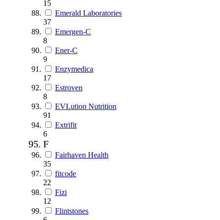
15
Emerald Laboratories
37
Emergen-C
8
Ener-C
9
Enzymedica
17
Estroven
8
EVLution Nutrition
91
Extrifit
6
F
Fairhaven Health
35
fitcode
22
Fizi
12
Flintstones
6