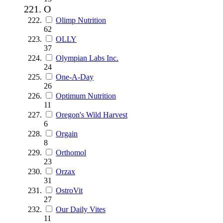
O
Olimp Nutrition
62
OLLY
37
Olympian Labs Inc.
24
One-A-Day
26
Optimum Nutrition
11
Oregon's Wild Harvest
6
Orgain
8
Orthomol
23
Orzax
31
OstroVit
27
Our Daily Vites
11