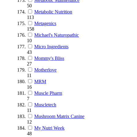
Metabolic Maintenance
50
Metabolic Nutrition
113
Metagenics
158
Michael's Naturopathic
10
Micro Ingredients
43
Mommy's Bliss
27
Motherlove
11
MRM
16
Muscle Pharm
7
Muscletech
11
Mushroom Matrix Canine
12
My Nutri Week
48