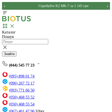
‹
›
Спробуйте K2 MK-7 за 1 145 грн
Каталог
Пошук
Знайти
(044) 545 77 23
(095) 898 01 74
(096) 267 72 17
(093) 771 66 50
(050) 468 55 52
(050) 468 55 54
(067) 461 47 96
Viber