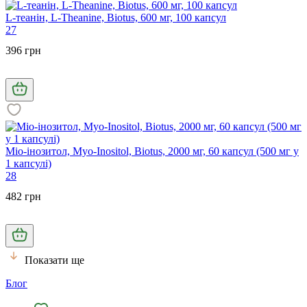
L-теанін, L-Theanine, Biotus, 600 мг, 100 капсул
27
396 грн
Міо-інозитол, Myo-Inositol, Biotus, 2000 мг, 60 капсул (500 мг у
1 капсулі)
28
482 грн
Показати ще
Блог