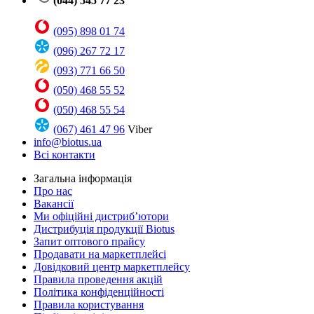
(044) 545 77 23
(095) 898 01 74
(096) 267 72 17
(093) 771 66 50
(050) 468 55 52
(050) 468 55 54
(067) 461 47 96
Viber
info@biotus.ua
Всі контакти
Загальна інформація
Про нас
Вакансії
Ми офіційні дистриб’ютори
Дистрибуція продукції Biotus
Запит оптового прайсу
Продавати на маркетплейсі
Довідковий центр маркетплейсу
Правила проведення акцій
Політика конфіденційності
Правила користування