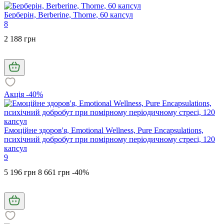
Берберін, Berberine, Thorne, 60 капсул
8
2 188 грн
Акція -40%
Емоційне здоров'я, Emotional Wellness, Pure Encapsulations,
психічний добробут при помірному періодичному стресі, 120
капсул
9
5 196 грн
8 661 грн
-40%