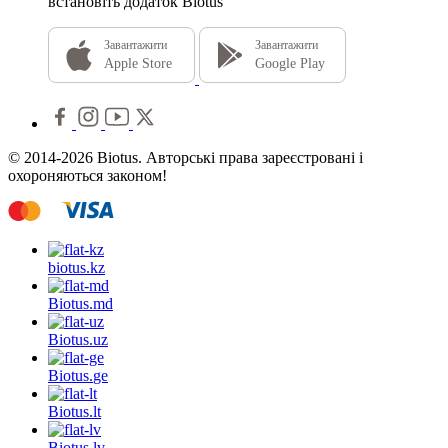
встановіть додаток Biotus
Завантажити
Завантажити
Apple Store
Google Play
© 2014-2026 Biotus. Авторські права зареєстровані і
охороняються законом!
biotus.
kz
Biotus.
md
Biotus.
uz
Biotus.
ge
Biotus.
lt
Biotus.
lv