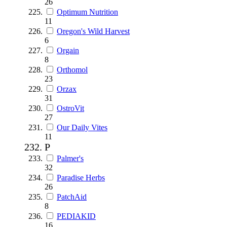
26
Optimum Nutrition
11
Oregon's Wild Harvest
6
Orgain
8
Orthomol
23
Orzax
31
OstroVit
27
Our Daily Vites
11
P
Palmer's
32
Paradise Herbs
26
PatchAid
8
PEDIAKID
16