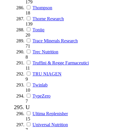
179
Thompson
18
Thorne Research
139
Toniiq
20
Trace Minerals Research
71
Trec Nutrition
8
Truffini & Regge Farmaceutici
11
TRU NIAGEN
9
Twinlab
10
TypeZero
7
U
Ultima Replenisher
15
Universal Nutrition
7