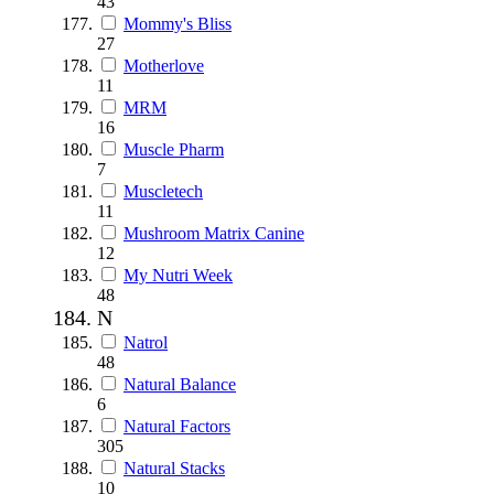
43
Mommy's Bliss
27
Motherlove
11
MRM
16
Muscle Pharm
7
Muscletech
11
Mushroom Matrix Canine
12
My Nutri Week
48
N
Natrol
48
Natural Balance
6
Natural Factors
305
Natural Stacks
10