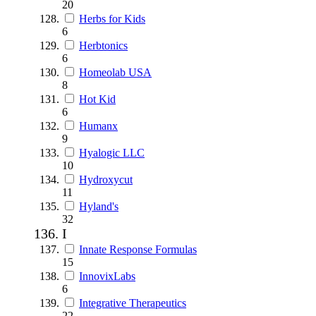
20
Herbs for Kids
6
Herbtonics
6
Homeolab USA
8
Hot Kid
6
Humanx
9
Hyalogic LLC
10
Hydroxycut
11
Hyland's
32
I
Innate Response Formulas
15
InnovixLabs
6
Integrative Therapeutics
22