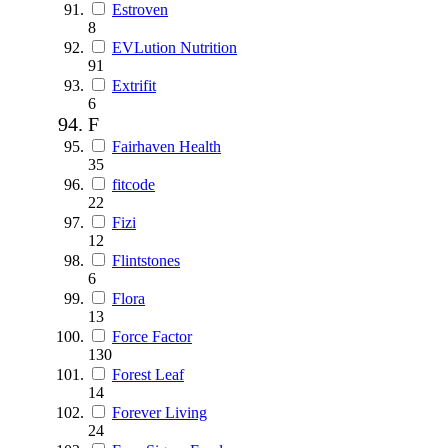
Estroven
8
EVLution Nutrition
91
Extrifit
6
F
Fairhaven Health
35
fitcode
22
Fizi
12
Flintstones
6
Flora
13
Force Factor
130
Forest Leaf
14
Forever Living
24