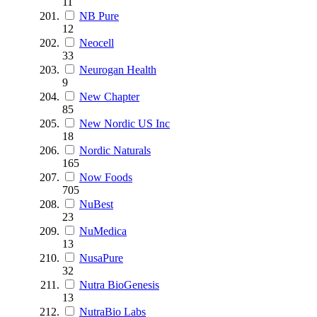
11
NB Pure
12
Neocell
33
Neurogan Health
9
New Chapter
85
New Nordic US Inc
18
Nordic Naturals
165
Now Foods
705
NuBest
23
NuMedica
13
NusaPure
32
Nutra BioGenesis
13
NutraBio Labs