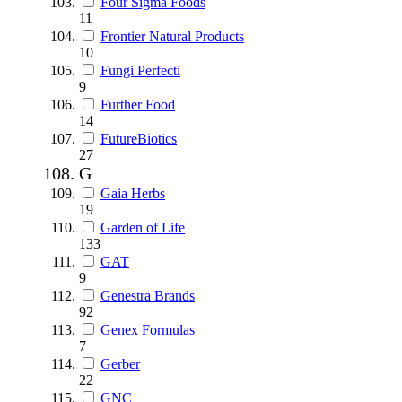
Four Sigma Foods
11
Frontier Natural Products
10
Fungi Perfecti
9
Further Food
14
FutureBiotics
27
G
Gaia Herbs
19
Garden of Life
133
GAT
9
Genestra Brands
92
Genex Formulas
7
Gerber
22
GNC