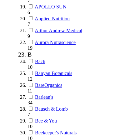
7
APOLLO SUN
6
Applied Nutrition
7
Arthur Andrew Medical
9
Aurora Nutrascience
19
B
Bach
10
Banyan Botanicals
12
BareOrganics
11
Barlean's
34
Bausch & Lomb
7
Bee & You
10
Beekeeper's Naturals
10