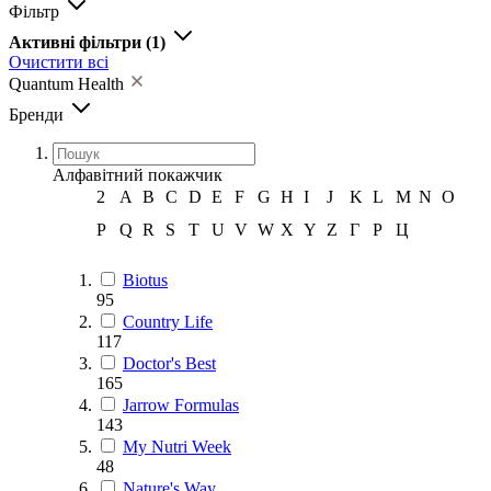
Фільтр
Активні фільтри
(1)
Очистити всі
Quantum Health
Бренди
Алфавітний покажчик
2
A
B
C
D
E
F
G
H
I
J
K
L
M
N
O
P
Q
R
S
T
U
V
W
X
Y
Z
Г
Р
Ц
Biotus
95
Country Life
117
Doctor's Best
165
Jarrow Formulas
143
My Nutri Week
48
Nature's Way