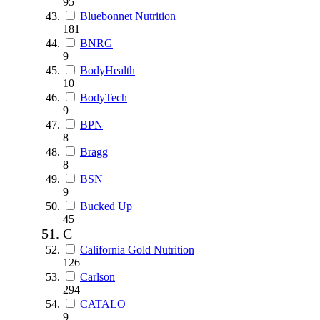
95
Bluebonnet Nutrition
181
BNRG
9
BodyHealth
10
BodyTech
9
BPN
8
Bragg
8
BSN
9
Bucked Up
45
C
California Gold Nutrition
126
Carlson
294
CATALO
9