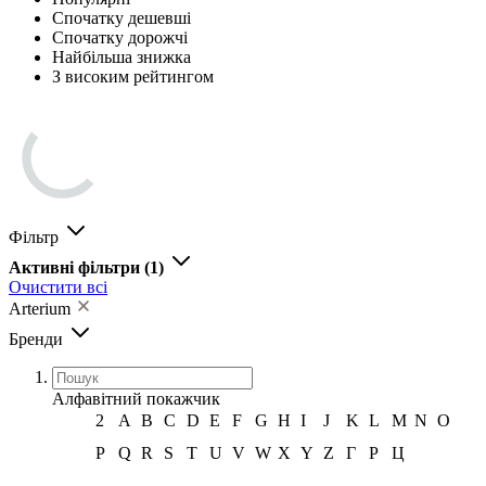
Спочатку дешевші
Спочатку дорожчі
Найбільша знижка
З високим рейтингом
Фільтр
Активні фільтри
(1)
Очистити всі
Arterium
Бренди
Алфавітний покажчик
2
A
B
C
D
E
F
G
H
I
J
K
L
M
N
O
P
Q
R
S
T
U
V
W
X
Y
Z
Г
Р
Ц