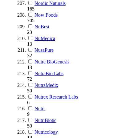
Nordic Naturals
165
Now Foods
705
NuBest
23
NuMedica
13
NusaPure
32
Nutra BioGenesis
13
NutraBio Labs
72
NutraMedix
50
Nutrex Research Labs
6
Nutri
9
NutriBiotic
50
Nutricology
19