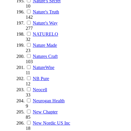
Nature's Secret
10
Nature's Truth
142
Nature's Way
277
NATURELO
32
Nature Made
23
Natures Craft
103
NatureWise
11
NB Pure
12
Neocell
33
Neurogan Health
9
New Chapter
85
New Nordic US Inc
18