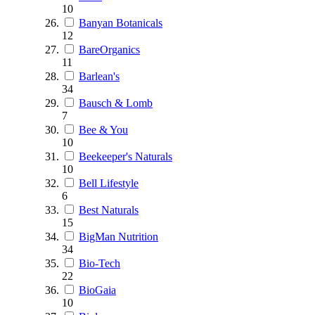
10
Banyan Botanicals
12
BareOrganics
11
Barlean's
34
Bausch & Lomb
7
Bee & You
10
Beekeeper's Naturals
10
Bell Lifestyle
6
Best Naturals
15
BigMan Nutrition
34
Bio-Tech
22
BioGaia
10