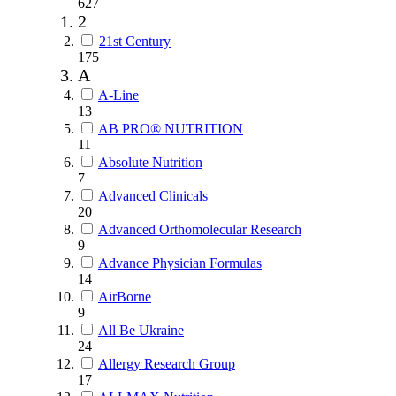
627
2
21st Century
175
A
A-Line
13
AB PRO® NUTRITION
11
Absolute Nutrition
7
Advanced Clinicals
20
Advanced Orthomolecular Research
9
Advance Physician Formulas
14
AirBorne
9
All Be Ukraine
24
Allergy Research Group
17