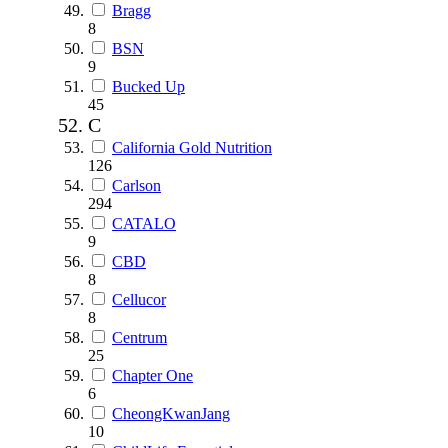
Bragg
8
BSN
9
Bucked Up
45
C
California Gold Nutrition
126
Carlson
294
CATALO
9
CBD
8
Cellucor
8
Centrum
25
Chapter One
6
CheongKwanJang
10