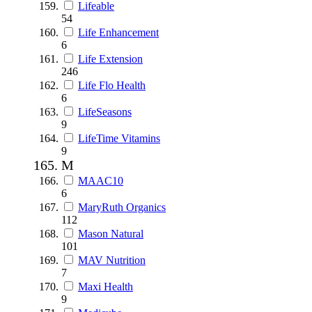
Lifeable
54
Life Enhancement
6
Life Extension
246
Life Flo Health
6
LifeSeasons
9
LifeTime Vitamins
9
M
MAAC10
6
MaryRuth Organics
112
Mason Natural
101
MAV Nutrition
7
Maxi Health
9