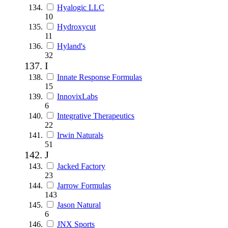
Hyalogic LLC
10
Hydroxycut
11
Hyland's
32
I
Innate Response Formulas
15
InnovixLabs
6
Integrative Therapeutics
22
Irwin Naturals
51
J
Jacked Factory
23
Jarrow Formulas
143
Jason Natural
6
JNX Sports