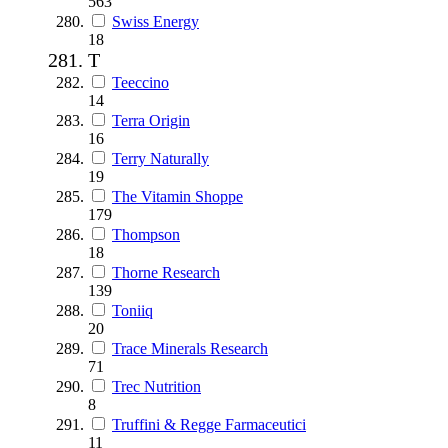
563
Swiss Energy
18
T
Teeccino
14
Terra Origin
16
Terry Naturally
19
The Vitamin Shoppe
179
Thompson
18
Thorne Research
139
Toniiq
20
Trace Minerals Research
71
Trec Nutrition
8
Truffini & Regge Farmaceutici
11