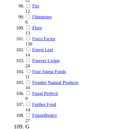
22
Fizi
12
Flintstones
6
Flora
13
Force Factor
130
Forest Leaf
14
Forever Living
24
Four Sigma Foods
11
Frontier Natural Products
10
Fungi Perfecti
9
Further Food
14
FutureBiotics
27
G