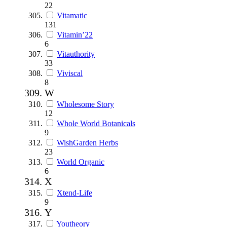
22
Vitamatic
131
Vitamin’22
6
Vitauthority
33
Viviscal
8
W
Wholesome Story
12
Whole World Botanicals
9
WishGarden Herbs
23
World Organic
6
X
Xtend-Life
9
Y
Youtheory