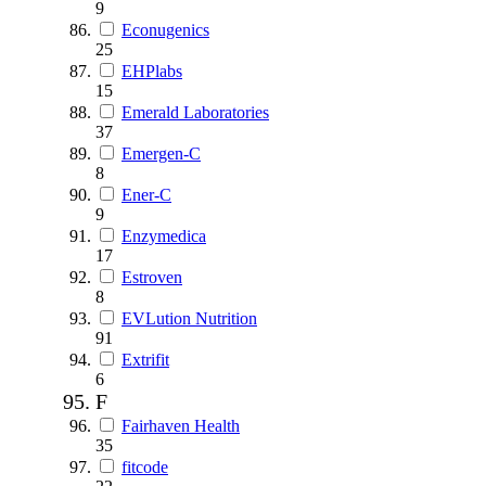
9
Econugenics
25
EHPlabs
15
Emerald Laboratories
37
Emergen-C
8
Ener-C
9
Enzymedica
17
Estroven
8
EVLution Nutrition
91
Extrifit
6
F
Fairhaven Health
35
fitcode