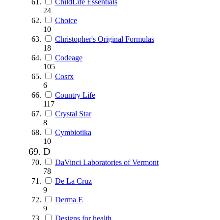
ChildLife Essentials
24
Choice
10
Christopher's Original Formulas
18
Codeage
105
Cosrx
6
Country Life
117
Crystal Star
8
Cymbiotika
10
D
DaVinci Laboratories of Vermont
78
De La Cruz
9
Derma E
9
Designs for health