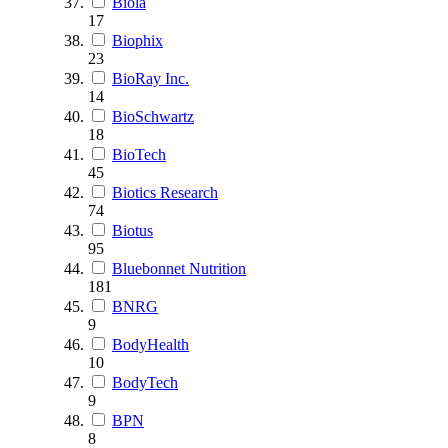
Biola
17
Biophix
23
BioRay Inc.
14
BioSchwartz
18
BioTech
45
Biotics Research
74
Biotus
95
Bluebonnet Nutrition
181
BNRG
9
BodyHealth
10
BodyTech
9
BPN
8