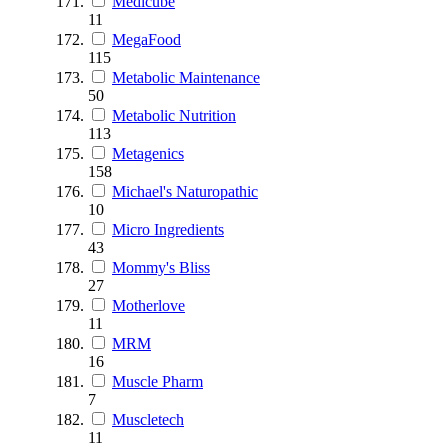
Medicube
11
MegaFood
115
Metabolic Maintenance
50
Metabolic Nutrition
113
Metagenics
158
Michael's Naturopathic
10
Micro Ingredients
43
Mommy's Bliss
27
Motherlove
11
MRM
16
Muscle Pharm
7
Muscletech
11