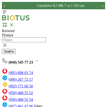
‹
›
Спробуйте K2 MK-7 за 1 145 грн
Каталог
Пошук
Знайти
(044) 545 77 23
(095) 898 01 74
(096) 267 72 17
(093) 771 66 50
(050) 468 55 52
(050) 468 55 54
(067) 461 47 96
Viber