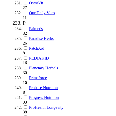
OstroVit
27
Our Daily Vites
11
P
Palmer's
32
Paradise Herbs
26
PatchAid
8
PEDIAKID
16
Planetary Herbals
30
Primaforce
16
Probase Nutrition
8
Progress Nutrition
33
ProHealth Longevity
38