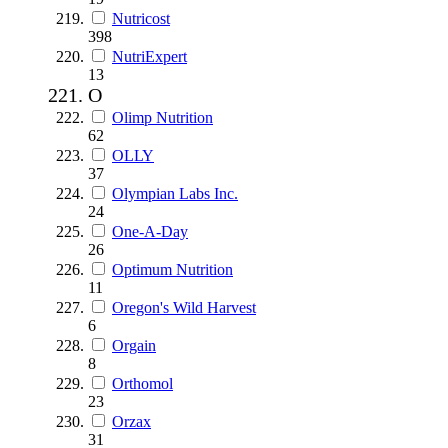
Nutricost
398
NutriExpert
13
O
Olimp Nutrition
62
OLLY
37
Olympian Labs Inc.
24
One-A-Day
26
Optimum Nutrition
11
Oregon's Wild Harvest
6
Orgain
8
Orthomol
23
Orzax
31