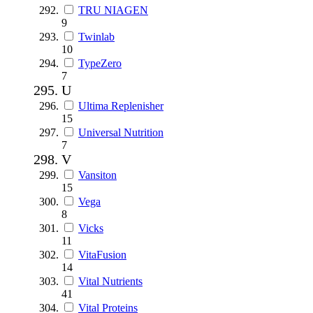
TRU NIAGEN
9
Twinlab
10
TypeZero
7
U
Ultima Replenisher
15
Universal Nutrition
7
V
Vansiton
15
Vega
8
Vicks
11
VitaFusion
14
Vital Nutrients
41
Vital Proteins