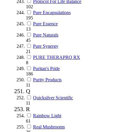
Protocol For Life Balance
102
Pure Encapsulations
195
Pure Essence
13
Pure Naturals
45
Pure Synergy
21
PURE THERAPRO RX
8
Puritan's Pride
186
Purity Products
11
Q
Quicksilver Scientific
11
R
Rainbow Light
61
Real Mushrooms