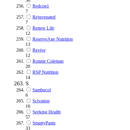
36
Redcon1
7
Rejuvenated
7
Renew Life
12
ReserveAge Nutrition
13
Revive
12
Ronnie Coleman
20
RSP Nutrition
14
S
Sambucol
6
Scivation
16
Seeking Health
57
SmartyPants
33