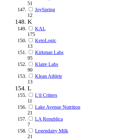
51
JoySpring
12
K
KAL
175
KetoLogic
13
Kirkman Labs
95
Klaire Labs
90
Klean Athlete
13
L
L'il Critters
11
Lake Avenue Nutrition
21
LA Republica
7
Legendairy Milk
21