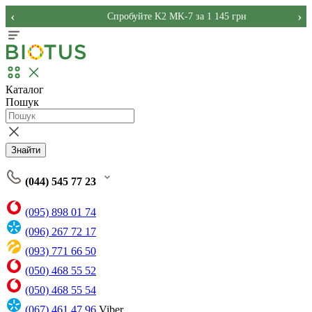
‹
›
Спробуйте K2 MK-7 за 1 145 грн
Каталог
Пошук
Знайти
(044) 545 77 23
(095) 898 01 74
(096) 267 72 17
(093) 771 66 50
(050) 468 55 52
(050) 468 55 54
(067) 461 47 96
Viber