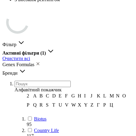
Фільтр
Активні фільтри
(1)
Очистити всі
Genex Formulas
Бренди
Алфавітний покажчик
2
A
B
C
D
E
F
G
H
I
J
K
L
M
N
O
P
Q
R
S
T
U
V
W
X
Y
Z
Г
Р
Ц
Biotus
95
Country Life
117