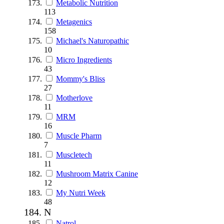
Metabolic Nutrition
113
Metagenics
158
Michael's Naturopathic
10
Micro Ingredients
43
Mommy's Bliss
27
Motherlove
11
MRM
16
Muscle Pharm
7
Muscletech
11
Mushroom Matrix Canine
12
My Nutri Week
48
N
Natrol