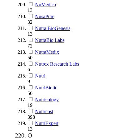
NuMedica
13
NusaPure
32
Nutra BioGenesis
13
NutraBio Labs
72
NutraMedix
50
Nutrex Research Labs
6
Nutri
9
NutriBiotic
50
Nutricology
19
Nutricost
398
NutriExpert
13
O