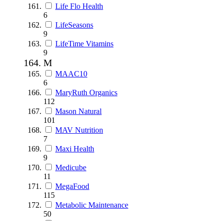
Life Flo Health
6
LifeSeasons
9
LifeTime Vitamins
9
M
MAAC10
6
MaryRuth Organics
112
Mason Natural
101
MAV Nutrition
7
Maxi Health
9
Medicube
11
MegaFood
115
Metabolic Maintenance
50