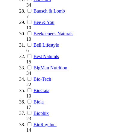
34
Bausch & Lomb
7
Bee & You
10
Beekeeper's Naturals
10
Bell Lifestyle
6
Best Naturals
15
BigMan Nutrition
34
Bio-Tech
22
BioGaia
10
Biola
17
Biophix
23
BioRay Inc.
14