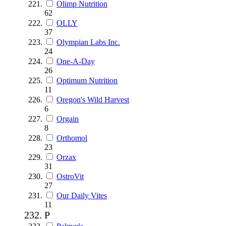
Olimp Nutrition
62
OLLY
37
Olympian Labs Inc.
24
One-A-Day
26
Optimum Nutrition
11
Oregon's Wild Harvest
6
Orgain
8
Orthomol
23
Orzax
31
OstroVit
27
Our Daily Vites
11
P