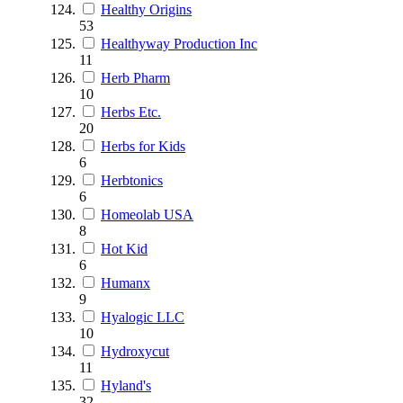
Healthy Origins
53
Healthyway Production Inc
11
Herb Pharm
10
Herbs Etc.
20
Herbs for Kids
6
Herbtonics
6
Homeolab USA
8
Hot Kid
6
Humanx
9
Hyalogic LLC
10
Hydroxycut
11
Hyland's
32