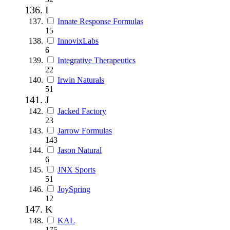
I
Innate Response Formulas
15
InnovixLabs
6
Integrative Therapeutics
22
Irwin Naturals
51
J
Jacked Factory
23
Jarrow Formulas
143
Jason Natural
6
JNX Sports
51
JoySpring
12
K
KAL
175