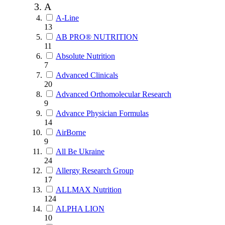
A
A-Line
13
AB PRO® NUTRITION
11
Absolute Nutrition
7
Advanced Clinicals
20
Advanced Orthomolecular Research
9
Advance Physician Formulas
14
AirBorne
9
All Be Ukraine
24
Allergy Research Group
17
ALLMAX Nutrition
124
ALPHA LION
10