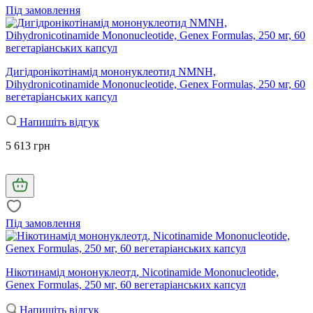
Під замовлення
Дигідронікотінамід мононуклеотид NMNH,
Dihydronicotinamide Mononucleotide, Genex Formulas, 250 мг, 60
вегетаріанських капсул
Напишіть відгук
5 613 грн
Під замовлення
Нікотинамід мононуклеотд, Nicotinamide Mononucleotide,
Genex Formulas, 250 мг, 60 вегетаріанських капсул
Напишіть відгук