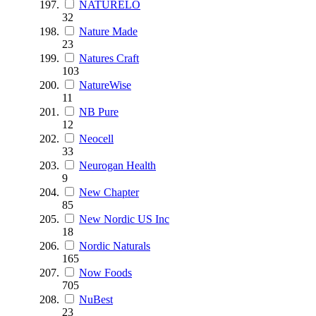
NATURELO
32
Nature Made
23
Natures Craft
103
NatureWise
11
NB Pure
12
Neocell
33
Neurogan Health
9
New Chapter
85
New Nordic US Inc
18
Nordic Naturals
165
Now Foods
705
NuBest
23