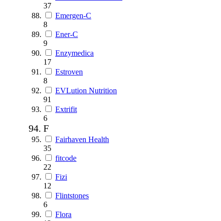
37
Emergen-C
8
Ener-C
9
Enzymedica
17
Estroven
8
EVLution Nutrition
91
Extrifit
6
F
Fairhaven Health
35
fitcode
22
Fizi
12
Flintstones
6
Flora