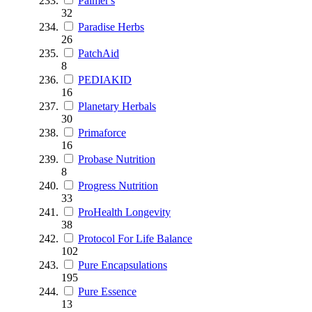
Palmer's
32
Paradise Herbs
26
PatchAid
8
PEDIAKID
16
Planetary Herbals
30
Primaforce
16
Probase Nutrition
8
Progress Nutrition
33
ProHealth Longevity
38
Protocol For Life Balance
102
Pure Encapsulations
195
Pure Essence
13