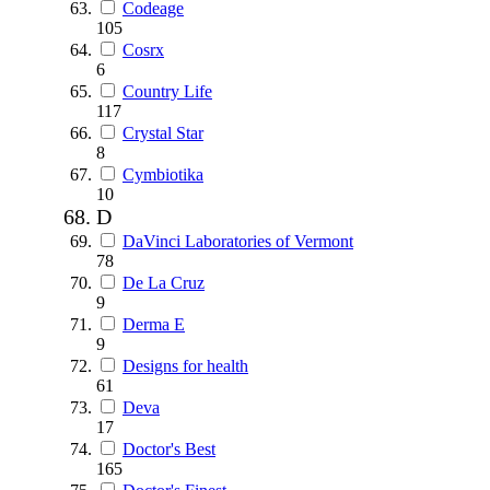
Codeage
105
Cosrx
6
Country Life
117
Crystal Star
8
Cymbiotika
10
D
DaVinci Laboratories of Vermont
78
De La Cruz
9
Derma E
9
Designs for health
61
Deva
17
Doctor's Best
165