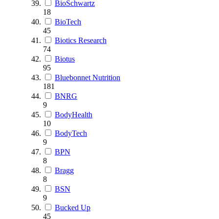
BioSchwartz
18
BioTech
45
Biotics Research
74
Biotus
95
Bluebonnet Nutrition
181
BNRG
9
BodyHealth
10
BodyTech
9
BPN
8
Bragg
8
BSN
9
Bucked Up
45