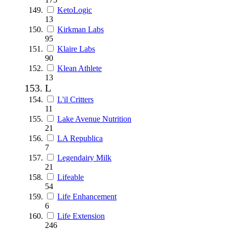
KetoLogic
13
Kirkman Labs
95
Klaire Labs
90
Klean Athlete
13
L
L'il Critters
11
Lake Avenue Nutrition
21
LA Republica
7
Legendairy Milk
21
Lifeable
54
Life Enhancement
6
Life Extension
246