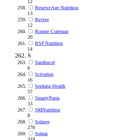
12
ReserveAge Nutrition
13
Revive
12
Ronnie Coleman
20
RSP Nutrition
14
S
Sambucol
6
Scivation
16
Seeking Health
57
SmartyPants
33
SMNutrition
8
Solaray
276
Solgar
319