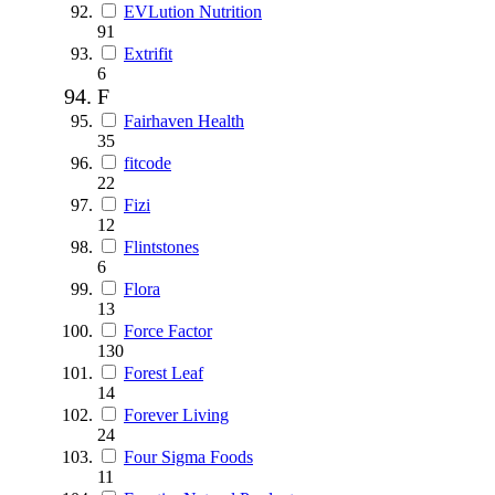
EVLution Nutrition
91
Extrifit
6
F
Fairhaven Health
35
fitcode
22
Fizi
12
Flintstones
6
Flora
13
Force Factor
130
Forest Leaf
14
Forever Living
24
Four Sigma Foods
11