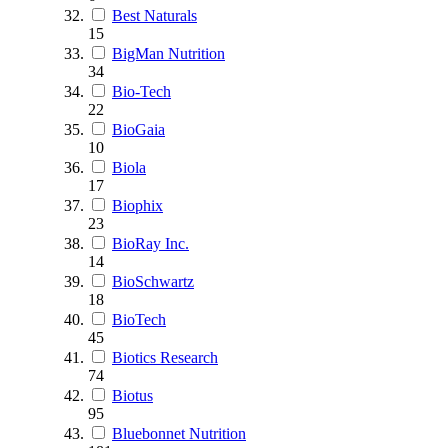
Best Naturals
15
BigMan Nutrition
34
Bio-Tech
22
BioGaia
10
Biola
17
Biophix
23
BioRay Inc.
14
BioSchwartz
18
BioTech
45
Biotics Research
74
Biotus
95
Bluebonnet Nutrition