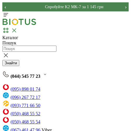
‹
›
Спробуйте K2 MK-7 за 1 145 грн
Каталог
Пошук
Знайти
(044) 545 77 23
(095) 898 01 74
(096) 267 72 17
(093) 771 66 50
(050) 468 55 52
(050) 468 55 54
(067) 461 47 96
Viber