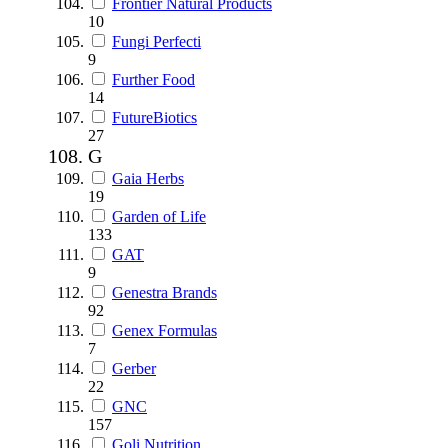
Frontier Natural Products
10
Fungi Perfecti
9
Further Food
14
FutureBiotics
27
G
Gaia Herbs
19
Garden of Life
133
GAT
9
Genestra Brands
92
Genex Formulas
7
Gerber
22
GNC
157
Goli Nutrition