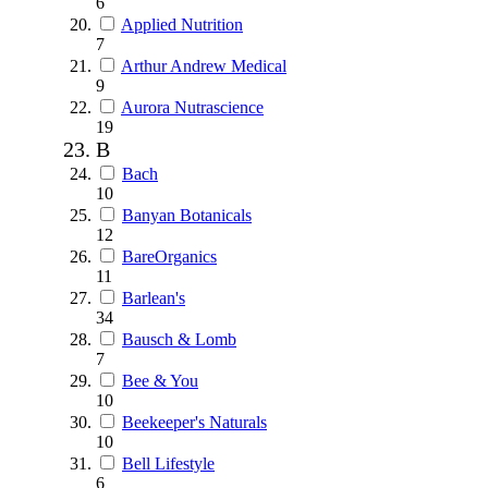
6
Applied Nutrition
7
Arthur Andrew Medical
9
Aurora Nutrascience
19
B
Bach
10
Banyan Botanicals
12
BareOrganics
11
Barlean's
34
Bausch & Lomb
7
Bee & You
10
Beekeeper's Naturals
10
Bell Lifestyle
6