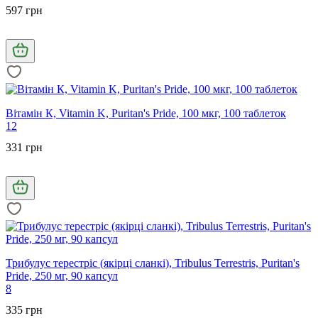
597 грн
Вітамін К, Vitamin K, Puritan's Pride, 100 мкг, 100 таблеток
12
331 грн
Трибулус терестріс (якірці сланкі), Tribulus Terrestris, Puritan's
Pride, 250 мг, 90 капсул
8
335 грн