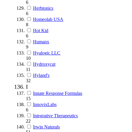
6
Herbtonics
6
Homeolab USA
8
Hot Kid
6
Humanx
9
Hyalogic LLC
10
Hydroxycut
11
Hyland's
32
I
Innate Response Formulas
15
InnovixLabs
6
Integrative Therapeutics
22
Irwin Naturals