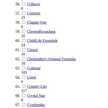
Cellucor
8
Centrum
25
Chapter One
6
CheongKwanJang
10
ChildLife Essentials
24
Choice
10
Christopher's Original Formulas
18
Codeage
105
Cosrx
6
Country Life
117
Crystal Star
8
Cymbiotika