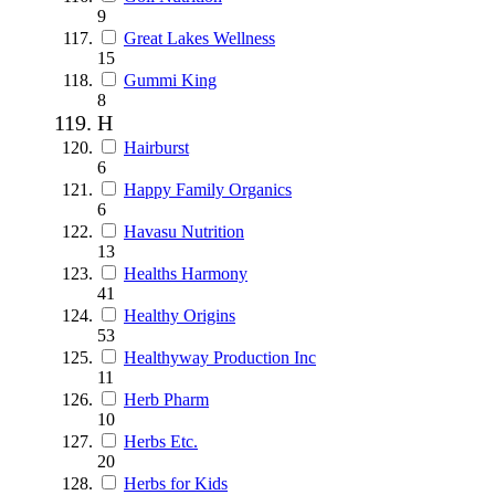
9
Great Lakes Wellness
15
Gummi King
8
H
Hairburst
6
Happy Family Organics
6
Havasu Nutrition
13
Healths Harmony
41
Healthy Origins
53
Healthyway Production Inc
11
Herb Pharm
10
Herbs Etc.
20
Herbs for Kids