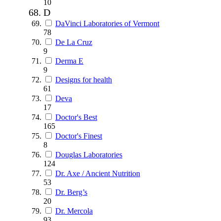
10
D
DaVinci Laboratories of Vermont
78
De La Cruz
9
Derma E
9
Designs for health
61
Deva
17
Doctor's Best
165
Doctor's Finest
8
Douglas Laboratories
124
Dr. Axe / Ancient Nutrition
53
Dr. Berg’s
20
Dr. Mercola
93