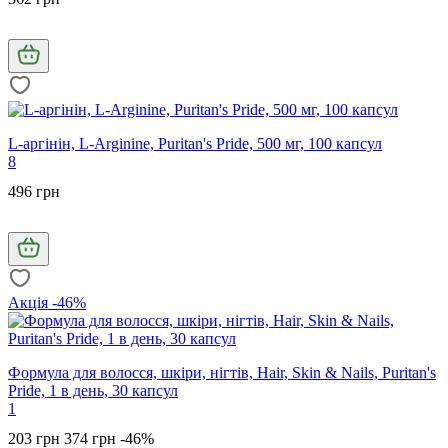
L-аргінін, L-Arginine, Puritan's Pride, 500 мг, 100 капсул
8
496 грн
Акція -46%
Формула для волосся, шкіри, нігтів, Hair, Skin & Nails, Puritan's
Pride, 1 в день, 30 капсул
1
203 грн
374 грн
-46%