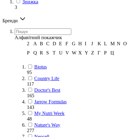
Знижка
3
Бренди
Алфавітний покажчик
2
A
B
C
D
E
F
G
H
I
J
K
L
M
N
O
P
Q
R
S
T
U
V
W
X
Y
Z
Г
Р
Ц
Biotus
95
Country Life
117
Doctor's Best
165
Jarrow Formulas
143
My Nutri Week
48
Nature's Way
277
Neocell