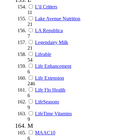
L'il Critters
11
Lake Avenue Nutrition
21
LA Republica
7
Legendairy Milk
21
Lifeable
54
Life Enhancement
6
Life Extension
246
Life Flo Health
6
LifeSeasons
9
LifeTime Vitamins
9
M
MAAC10
6