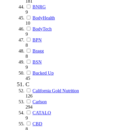
181
BNRG
9
BodyHealth
10
BodyTech
9
BPN
8
Bragg
8
BSN
9
Bucked Up
45
C
California Gold Nutrition
126
Carlson
294
CATALO
9
CBD
8