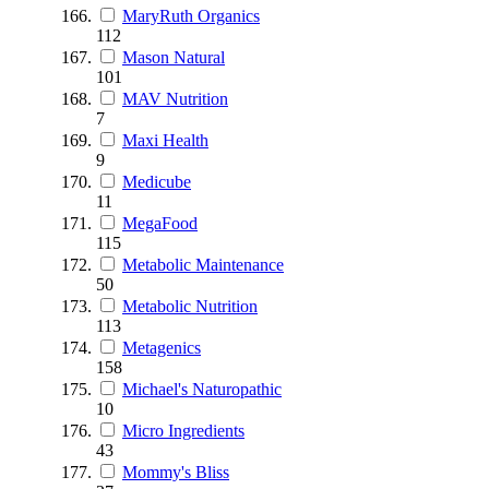
MaryRuth Organics
112
Mason Natural
101
MAV Nutrition
7
Maxi Health
9
Medicube
11
MegaFood
115
Metabolic Maintenance
50
Metabolic Nutrition
113
Metagenics
158
Michael's Naturopathic
10
Micro Ingredients
43
Mommy's Bliss