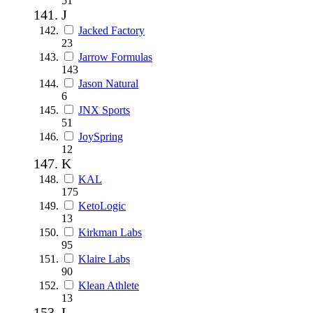
51
J
Jacked Factory
23
Jarrow Formulas
143
Jason Natural
6
JNX Sports
51
JoySpring
12
K
KAL
175
KetoLogic
13
Kirkman Labs
95
Klaire Labs
90
Klean Athlete
13
L