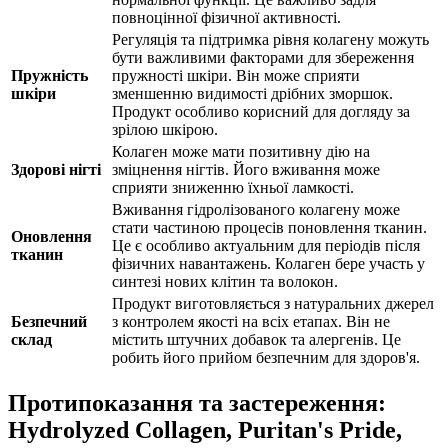
повноцінної фізичної активності.
Регуляція та підтримка рівня колагену можуть
бути важливими факторами для збереження
Пружність
пружності шкіри. Він може сприяти
шкіри
зменшенню видимості дрібних зморшок.
Продукт особливо корисний для догляду за
зрілою шкірою.
Колаген може мати позитивну
дію
на
Здорові нігті
зміцнення нігтів. Його вживання може
сприяти зниженню їхньої ламкості.
Вживання гідролізованого колагену може
стати частиною процесів поновлення тканин.
Оновлення
Це є особливо актуальним для періодів після
тканин
фізичних навантажень. Колаген бере участь у
синтезі нових клітин та волокон.
Продукт виготовляється з натуральних джерел
Безпечний
з контролем якості на всіх етапах. Він не
склад
містить штучних добавок та алергенів. Це
робить його прийом безпечним для здоров'я.
Протипоказання та застереження:
Hydrolyzed Collagen, Puritan's Pride,