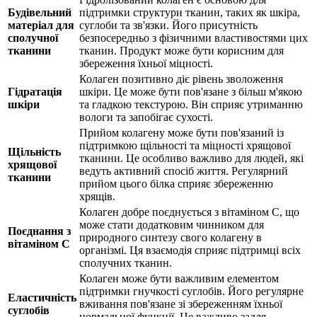
Будівельний
підтримки
структури тканин, таких як шкіра,
матеріал для
суглоби та зв'язки. Його присутність
сполучної
безпосередньо з фізичними властивостями цих
тканини
тканин. Продукт може бути корисним для
збереження їхньої міцності.
Колаген позитивно діє рівень зволоження
Гідратація
шкіри. Це може бути пов'язане з більш м'якою
шкіри
та гладкою текстурою. Він сприяє утриманню
вологи та запобігає сухості.
Прийом колагену може бути пов'язаний із
підтримкою
щільності та міцності хрящової
Щільність
тканини. Це особливо важливо для людей, які
хрящової
ведуть активний спосіб життя. Регулярний
тканини
прийом цього білка сприяє збереженню
хрящів.
Колаген добре поєднується з вітаміном C, що
може стати додатковим чинником для
Поєднання з
природного синтезу свого колагену в
вітаміном C
організмі. Ця взаємодія сприяє підтримці всіх
сполучних тканин.
Колаген може бути важливим елементом
підтримки
гнучкості суглобів. Його регулярне
Еластичність
вживання пов'язане зі збереженням їхньої
суглобів
нормальної функції. Це важливо задля