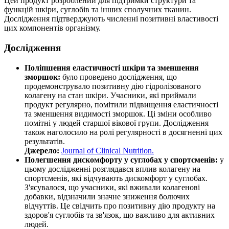
Цей продукт розроблений для
підтримки
структури та
функцій шкіри, суглобів та інших сполучних тканин.
Дослідження підтверджують численні позитивні властивості
цих компонентів організму.
Дослідження
Поліпшення еластичності шкіри та зменшення
зморшок:
було проведено дослідження, що
продемонструвало позитивну
дію
гідролізованого
колагену на стан шкіри. Учасники, які приймали
продукт регулярно, помітили підвищення еластичності
та зменшення видимості зморшок. Ці зміни особливо
помітні у людей старшої вікової групи. Дослідження
також наголосило на ролі регулярності в досягненні цих
результатів.
Джерело:
Journal of Clinical Nutrition.
Полегшення
дискомфорту
у суглобах у спортсменів:
у
цьому дослідженні розглядався вплив колагену на
спортсменів, які відчувають дискомфорт у суглобах.
З'ясувалося, що учасники, які вживали колагенові
добавки, відзначили значне зниження болючих
відчуттів. Це свідчить про позитивну
дію
продукту на
здоров'я суглобів та зв'язок, що важливо для активних
людей.