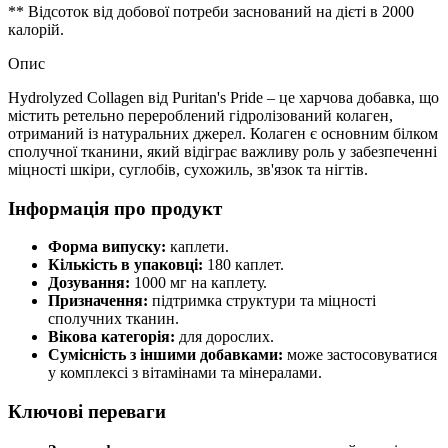
** Відсоток від добової потреби заснований на дієті в 2000
калорій.
Опис
Hydrolyzed Collagen від Puritan's Pride – це харчова добавка, що
містить ретельно перероблений гідролізований колаген,
отриманий із натуральних джерел. Колаген є основним білком
сполучної тканини, який відіграє важливу роль у забезпеченні
міцності шкіри, суглобів, сухожиль, зв'язок та нігтів.
Інформація про продукт
Форма випуску:
каплети.
Кількість в упаковці:
180 каплет.
Дозування:
1000 мг на каплету.
Призначення:
підтримка
структури та міцності
сполучних тканин.
Вікова категорія:
для дорослих.
Сумісність з іншими добавками:
може застосовуватися
у комплексі з вітамінами та мінералами.
Ключові переваги