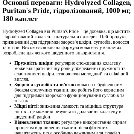
Основні переваги: Hydrolyzed Collagen,
Puritan's Pride, гідролізований, 1000 мг,
180 каплет
Hydrolyzed Collagen від Puritan's Pride – це добавка, що містить
гідролізований колаген із натуральних джерел. Цей продукт
призначений для
підтримки
здоров'я шкіри, суглобів, волосся
та нігтів. Високозасвоювана формула колагену у каплетах
розроблена для легкого щоденного використання.
Пружність шкіри:
регулярне споживання колагену
може відіграти значну роль у збереженні пружності та
еластичності шкіри, створюючи молодший та свіжіший
вигляд.
Здоров'я суглобів та зв'язок:
колаген є будівельним
блоком сполучних тканин, що робить його корисним
для
підтримки
здорового функціонування суглобів та
зв'язок.
Міцні нігті:
зниження ламкості та міцніша структура
нігтів - це можливі результати додавання колагену в
щоденний раціон.
Відновлення тканин:
регулярне використання сприяє
процесам відновлення тканин після фізичних
навантажень, що є особливо важливим для людей з