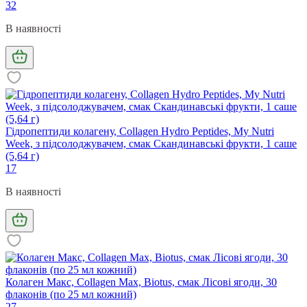
32
В наявності
Гідропептиди колагену, Collagen Hydro Peptides, My Nutri
Week, з підсолоджувачем, смак Скандинавські фрукти, 1 саше
(5,64 г)
17
В наявності
Колаген Макс, Collagen Max, Biotus, смак Лісові ягоди, 30
флаконів (по 25 мл кожний)
27