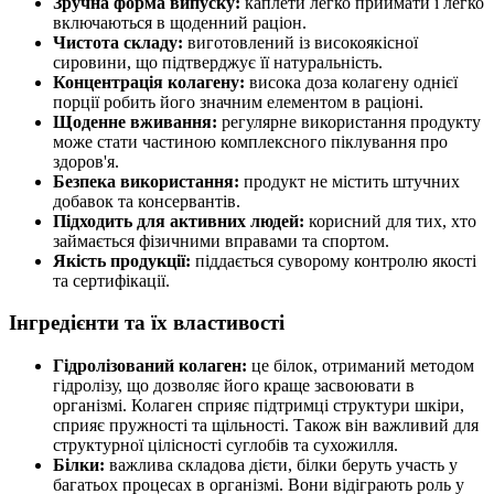
Зручна форма випуску:
каплети легко приймати і легко
включаються в щоденний раціон.
Чистота складу:
виготовлений із високоякісної
сировини, що підтверджує її натуральність.
Концентрація колагену:
висока доза колагену однієї
порції робить його значним елементом в раціоні.
Щоденне вживання:
регулярне використання продукту
може стати частиною комплексного піклування про
здоров'я.
Безпека використання:
продукт не містить штучних
добавок та консервантів.
Підходить для активних людей:
корисний для тих, хто
займається фізичними вправами та спортом.
Якість продукції:
піддається суворому контролю якості
та сертифікації.
Інгредієнти та їх властивості
Гідролізований колаген:
це білок, отриманий методом
гідролізу, що дозволяє його краще засвоювати в
організмі. Колаген сприяє
підтримці
структури шкіри,
сприяє пружності та щільності. Також він важливий для
структурної цілісності суглобів та сухожилля.
Білки:
важлива складова дієти, білки беруть участь у
багатьох процесах в організмі. Вони відіграють роль у