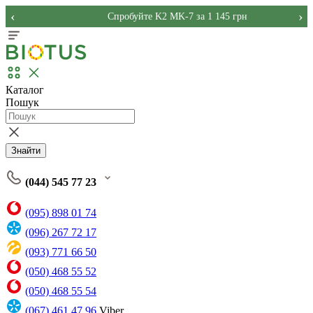
‹
›
Спробуйте K2 MK-7 за 1 145 грн
Каталог
Пошук
Знайти
(044) 545 77 23
(095) 898 01 74
(096) 267 72 17
(093) 771 66 50
(050) 468 55 52
(050) 468 55 54
(067) 461 47 96
Viber