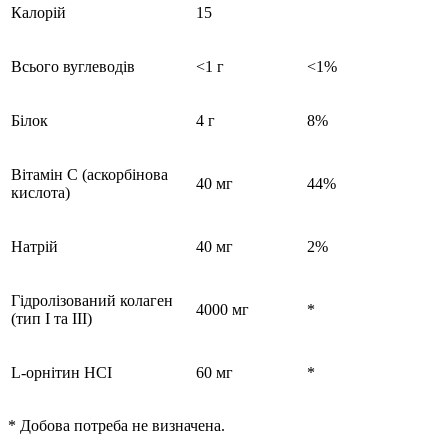
Калорій
15
Всього вуглеводів
<1 г
<1%
Білок
4 г
8%
Вітамін С (аскорбінова
40 мг
44%
кислота)
Натрій
40 мг
2%
Гідролізований колаген
4000 мг
*
(тип I та III)
L-орнітин HCI
60 мг
*
* Добова потреба не визначена.