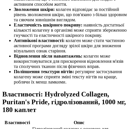
активним способом життя.
Зволоження шкіри:
колаген
відповідає за
постійний
рівень зволоження шкіри, що пов'язано з більш здоровим
та сяючим зовнішнім виглядом.
Еластичність шкірного покриву:
наявність достатньої
кількості колагену в організмі може сприяти збереженню
гнучкості та еластичності шкірного покриву.
Антивікові властивості:
колаген може стати частиною
активної програми догляду зрілої шкіри для зниження
візуальних ознак старіння.
Відновлення після навантажень:
колаген може
використовуватися для прискорення відновлення м'язів
та сполучних тканин після фізичних вправ.
Поліпшення текстури нігтів:
регулярне застосування
колагену може сприяти зміні тексту нігтів на краще,
роблячи їх менш ламкими.
Властивості: Hydrolyzed Collagen,
Puritan's Pride, гідролізований, 1000 мг,
180 каплет
Властивості
Опис
Гідролізований колаген є основою для