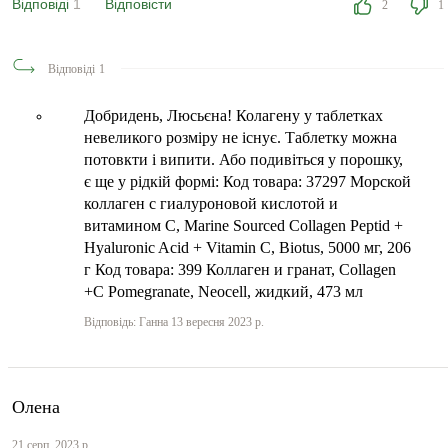
Відповіді
1
Відповісти
2
1
Відповіді
1
Добридень, Люсьєна! Колагену у таблетках
невеликого розміру не існує. Таблетку можна
потовкти і випити. Або подивіться у порошку,
є ще у рідкій формі: Код товара: 37297 Морской
коллаген с гиалуроновой кислотой и
витамином С, Marine Sourced Collagen Peptid +
Hyaluronic Acid + Vitamin C, Biotus, 5000 мг, 206
г Код товара: 399 Коллаген и гранат, Collagen
+C Pomegranate, Neocell, жидкий, 473 мл
Відповідь: Ганна 13 вересня 2023 р.
Олена
21 серп. 2023 р.