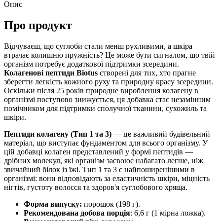
Опис
Про продукт
Відчуваєш, що суглоби стали менш рухливими, а шкіра
втрачає колишню пружність? Це може бути сигналом, що твій
організм потребує додаткової підтримки зсередини.
Колагенові пептиди Biotus
створені для тих, хто прагне
зберегти легкість кожного руху та природну красу зсередини.
Оскільки після 25 років природне вироблення колагену в
організмі поступово знижується, ця добавка стає незамінним
помічником для підтримки сполучної тканини, сухожиль та
шкіри.
Пептиди колагену (Тип 1 та 3)
— це важливий будівельний
матеріал, що виступає фундаментом для всього організму. У
цій добавці колаген представлений у формі пептидів —
дрібних молекул, які організм засвоює набагато легше, ніж
звичайний білок із їжі. Тип 1 та 3 є найпоширенішими в
організмі: вони відповідають за еластичність шкіри, міцність
нігтів, густоту волосся та здоров'я суглобового хряща.
Форма випуску:
порошок (198 г).
Рекомендована добова порція
: 6,6 г (1 мірна ложка).