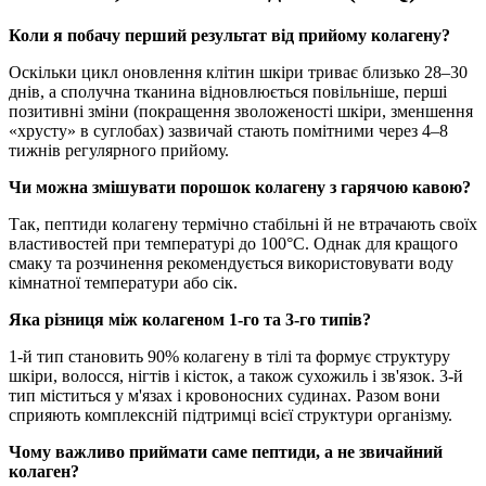
Коли я побачу перший результат від прийому колагену?
Оскільки цикл оновлення клітин шкіри триває близько 28–30
днів, а сполучна тканина відновлюється повільніше, перші
позитивні зміни (покращення зволоженості шкіри, зменшення
«хрусту» в суглобах) зазвичай стають помітними через 4–8
тижнів регулярного прийому.
Чи можна змішувати порошок колагену з гарячою кавою?
Так, пептиди колагену термічно стабільні й не втрачають своїх
властивостей при температурі до 100°C. Однак для кращого
смаку та розчинення рекомендується використовувати воду
кімнатної температури або сік.
Яка різниця між колагеном 1-го та 3-го типів?
1-й тип становить 90% колагену в тілі та формує структуру
шкіри, волосся, нігтів і кісток, а також сухожиль і зв'язок. 3-й
тип міститься у м'язах і кровоносних судинах. Разом вони
сприяють комплексній підтримці всієї структури організму.
Чому важливо приймати саме пептиди, а не звичайний
колаген?