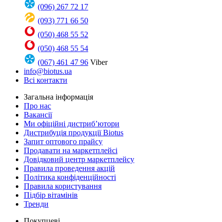
(096) 267 72 17
(093) 771 66 50
(050) 468 55 52
(050) 468 55 54
(067) 461 47 96
Viber
info@biotus.ua
Всі контакти
Загальна інформація
Про нас
Вакансії
Ми офіційні дистриб’ютори
Дистрибуція продукції Biotus
Запит оптового прайсу
Продавати на маркетплейсі
Довідковий центр маркетплейсу
Правила проведення акцій
Політика конфіденційності
Правила користування
Підбір вітамінів
Тренди
Покупцеві