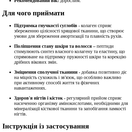
Рекомендований вік:
дорослим.
Для чого приймати
Підтримка гнучкості суглобів
- колаген сприяє
збереженню цілісності хрящової тканини, що створює
умови для збереження амортизації та плавність рухів.
Поліпшення стану шкіри та волосся –
пептиди
стимулюють синтез власного колагену та еластину, що
спрямоване на підтримку пружності шкіри та корекцію
дрібних вікових змін.
Зміцнення сполучної тканини -
добавка позитивно діє
на міцність сухожиль і зв'язок, що особливо важливо
при активному способі життя та фізичних
навантаженнях.
Здоров'я нігтів і кісток -
регулярний прийом сприяє
насиченню організму амінокислотами, необхідними для
мінералізації кісткової тканини та запобігання ламкості
нігтів.
Інструкція із застосування