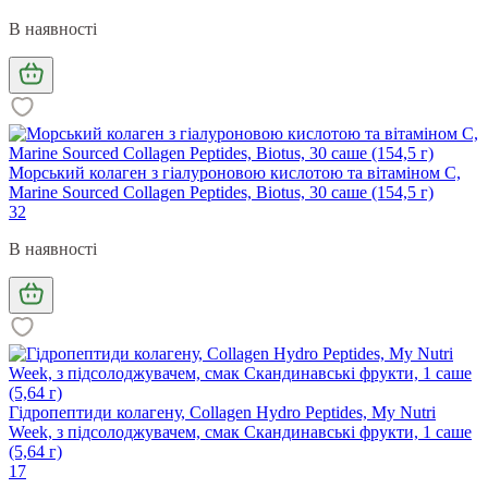
В наявності
Морський колаген з гіалуроновою кислотою та вітаміном С,
Marine Sourced Collagen Peptidеs, Biotus, 30 саше (154,5 г)
32
В наявності
Гідропептиди колагену, Collagen Hydro Peptides, My Nutri
Week, з підсолоджувачем, смак Скандинавські фрукти, 1 саше
(5,64 г)
17