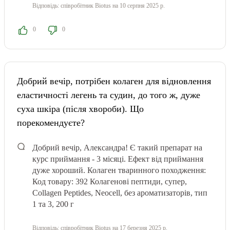
Відповідь:
співробітник Biotus
на 10 серпня 2025 р.
0
0
Добрий вечір, потрібен колаген для відновлення
еластичності легень та судин, до того ж, дуже
суха шкіра (після хвороби). Що
порекомендуєте?
Добрий вечір, Александра! Є такий препарат на
курс приймання - 3 місяці. Ефект від приймання
дуже хороший. Колаген тваринного походження:
Код товару: 392 Колагенові пептиди, супер,
Collagen Peptides, Neocell, без ароматизаторів, тип
1 та 3, 200 г
Відповідь:
співробітник Biotus
на 17 березня 2025 р.