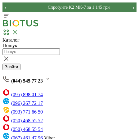
‹
›
Спробуйте K2 MK-7 за 1 145 грн
Каталог
Пошук
Знайти
(044) 545 77 23
(095) 898 01 74
(096) 267 72 17
(093) 771 66 50
(050) 468 55 52
(050) 468 55 54
(067) 461 47 96
Viber