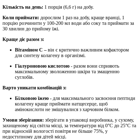
Кількість на день:
1 порція (6,6 г) на добу.
Коли приймати:
дорослим 1 раз на добу, краще вранці, 1
порцію розчинити у 100-200 мл води або соку та приймати за
30 хвилин до прийому їжі.
Краще діє разом з:
Вітаміном С –
він є критично важливим кофактором
для синтезу колагену в організмі.
Гіалуроновою кислотою
- разом вони сприяють
максимальному зволоженню шкіри та змащенню
суглобів.
Варто уникати комбінацій з:
Білковою їжею -
для максимального засвоєння пептиди
колагену краще приймати натщесерце, щоб
амінокислоти не змішувалися з харчовим білком.
Умови зберігання:
зберігати в упаковці виробника, у сухому,
захищеному від світла місці, за температури від 0°C до 25°C та
при відносній вологості повітря не більше 75%, у
недоступному для дітей місці.