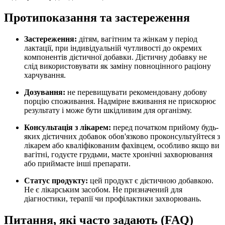
Протипоказання та застереження
Застереження:
дітям, вагітним та жінкам у період
лактації, при індивідуальній чутливості до окремих
компонентів дієтичної добавки. Дієтичну добавку не
слід використовувати як заміну повноцінного раціону
харчування.
Дозування:
не перевищувати рекомендовану добову
порцію споживання. Надмірне вживання не прискорює
результату і може бути шкідливим для організму.
Консультація з лікарем:
перед початком прийому будь-
яких дієтичних добавок обов'язково проконсультуйтеся з
лікарем або кваліфікованим фахівцем, особливо якщо ви
вагітні, годуєте грудьми, маєте хронічні захворювання
або приймаєте інші препарати.
Статус продукту:
цей продукт є дієтичною добавкою.
Не є лікарським засобом.
Не призначений для
діагностики, терапії чи профілактики захворювань.
Питання, які часто задають (FAQ)