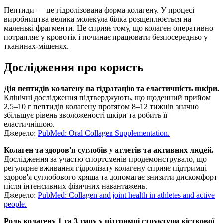
Пептиди — це гідролізована форма колагену. У процесі
виробництва велика молекула білка розщеплюється на
маленькі фрагменти. Це сприяє тому, що колаген оперативно
потрапляє у кровотік і починає працювати безпосередньо у
тканинах-мішенях.
Дослідження про користь
Дія пептидів колагену на гідратацію та еластичність шкіри.
Клінічні дослідження підтверджують, що щоденний прийом
2,5–10 г пептидів колагену протягом 8–12 тижнів значно
збільшує рівень зволоженості шкіри та робить її
еластичнішою.
Джерело:
PubMed: Oral Collagen Supplementation.
Колаген та здоров'я суглобів у атлетів та активних людей.
Дослідження за участю спортсменів продемонструвало, що
регулярне вживання гідролізату колагену сприяє підтримці
здоров'я суглобового хряща та допомагає знизити дискомфорт
після інтенсивних фізичних навантажень.
Джерело:
PubMed: Collagen and joint health in athletes and active
people.
Роль колагену 1 та 3 типу у підтримці структури кісткової