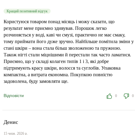
Кращий позитивний відгук
Користуюся товаром понад місяць і можу сказати, що
результат мене приємно здивував. Порошок легко
розчиняється у воді, каві чи смузі, практично не має смаку,
тому приймати його дуже зручно. Найбільше помітила зміни у
стані шкіри – вона стала більш зволоженою та пружною.
Також нігті стали міцнішими й перестали так часто ламатися.
Приємно, що у складі колаген типів 1 і 3, які добре
підтримують красу шкіри, волосся та суглобів. Упаковка
компактна, а витрата економна. Покупкою повністю
задоволена, буду замовляти ще.
Відповісти
0
0
Денис
15 черв. 2026 р.