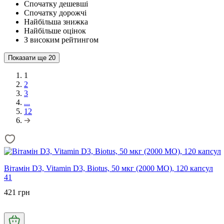
Спочатку дешевші
Спочатку дорожчі
Найбільша знижка
Найбільше оцінок
З високим рейтингом
Показати ще
20
1
2
3
...
12
Вітамін D3, Vitamin D3, Biotus, 50 мкг (2000 МО), 120 капсул
41
421 грн