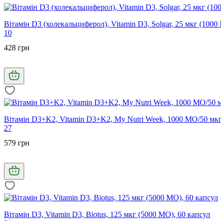
Вітамін D3 (холекальциферол), Vitamin D3, Solgar, 25 мкг (1000
10
428 грн
Вітамін D3+K2, Vitamin D3+K2, My Nutri Week, 1000 МО/50 мкг
27
579 грн
Вітамін D3, Vitamin D3, Biotus, 125 мкг (5000 МО), 60 капсул