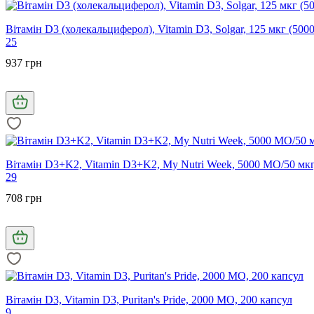
Вітамін D3 (холекальциферол), Vitamin D3, Solgar, 125 мкг (500
25
937 грн
Вітамін D3+K2, Vitamin D3+K2, My Nutri Week, 5000 МО/50 мкг
29
708 грн
Вітамін D3, Vitamin D3, Puritan's Pride, 2000 МО, 200 капсул
9