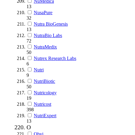
NuMedica
13
NusaPure
32
Nutra BioGenesis
13
NutraBio Labs
72
NutraMedix
50
Nutrex Research Labs
6
Nutri
9
NutriBiotic
50
Nutricology
19
Nutricost
398
NutriExpert
13
O
Obvi