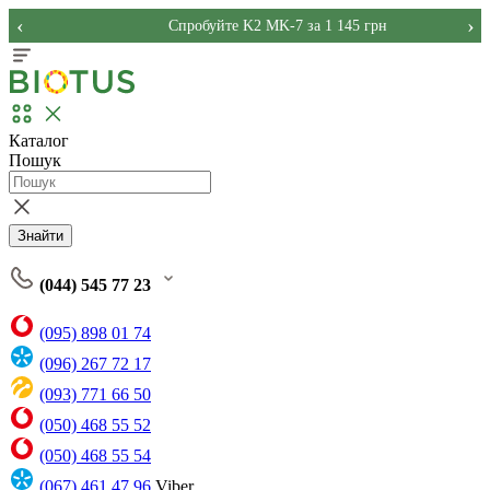
‹
›
Спробуйте K2 MK-7 за 1 145 грн
Каталог
Пошук
Знайти
(044) 545 77 23
(095) 898 01 74
(096) 267 72 17
(093) 771 66 50
(050) 468 55 52
(050) 468 55 54
(067) 461 47 96
Viber