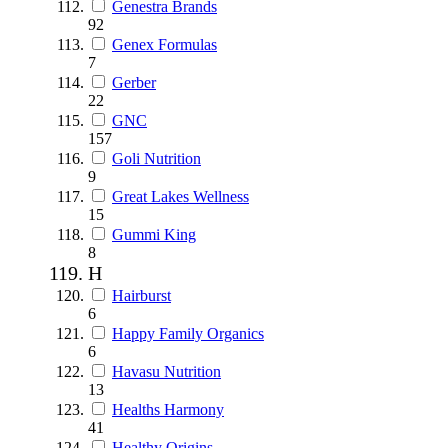
Genestra Brands
92
Genex Formulas
7
Gerber
22
GNC
157
Goli Nutrition
9
Great Lakes Wellness
15
Gummi King
8
H
Hairburst
6
Happy Family Organics
6
Havasu Nutrition
13
Healths Harmony
41
Healthy Origins