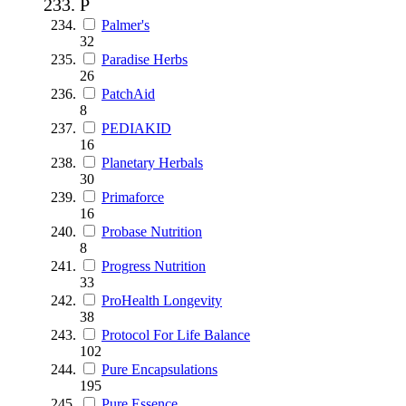
P
Palmer's
32
Paradise Herbs
26
PatchAid
8
PEDIAKID
16
Planetary Herbals
30
Primaforce
16
Probase Nutrition
8
Progress Nutrition
33
ProHealth Longevity
38
Protocol For Life Balance
102
Pure Encapsulations
195
Pure Essence