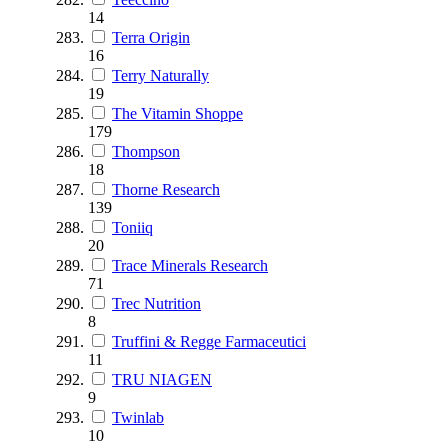
14
Terra Origin
16
Terry Naturally
19
The Vitamin Shoppe
179
Thompson
18
Thorne Research
139
Toniiq
20
Trace Minerals Research
71
Trec Nutrition
8
Truffini & Regge Farmaceutici
11
TRU NIAGEN
9
Twinlab
10