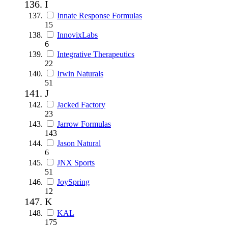
I
Innate Response Formulas
15
InnovixLabs
6
Integrative Therapeutics
22
Irwin Naturals
51
J
Jacked Factory
23
Jarrow Formulas
143
Jason Natural
6
JNX Sports
51
JoySpring
12
K
KAL
175