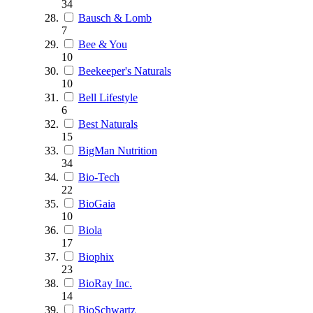
34
Bausch & Lomb
7
Bee & You
10
Beekeeper's Naturals
10
Bell Lifestyle
6
Best Naturals
15
BigMan Nutrition
34
Bio-Tech
22
BioGaia
10
Biola
17
Biophix
23
BioRay Inc.
14
BioSchwartz