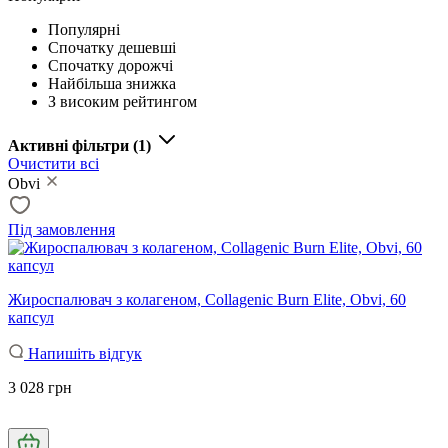
Популярні
Спочатку дешевші
Спочатку дорожчі
Найбільша знижка
З високим рейтингом
Активні фільтри
(1)
Очистити всі
Obvi
Під замовлення
Жироспалювач з колагеном, Collagenic Burn Elite, Obvi, 60
капсул
Напишіть відгук
3 028 грн