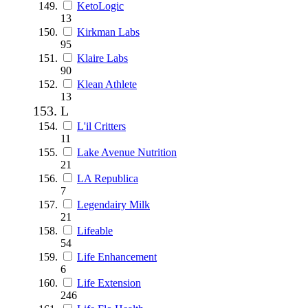
KetoLogic
13
Kirkman Labs
95
Klaire Labs
90
Klean Athlete
13
L
L'il Critters
11
Lake Avenue Nutrition
21
LA Republica
7
Legendairy Milk
21
Lifeable
54
Life Enhancement
6
Life Extension
246