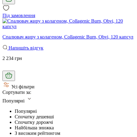
Під замовлення
Спалювач жиру з колагеном, Collagenic Burn, Obvi, 120 капсул
Напишіть відгук
2 234 грн
Усі фільтри
Сортувати за:
Популярні
Популярні
Спочатку дешевші
Спочатку дорожчі
Найбільша знижка
З високим рейтингом