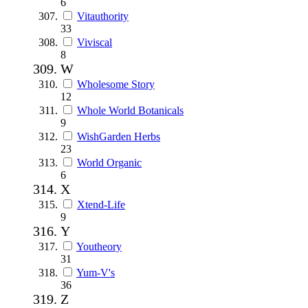
6
Vitauthority
33
Viviscal
8
W
Wholesome Story
12
Whole World Botanicals
9
WishGarden Herbs
23
World Organic
6
X
Xtend-Life
9
Y
Youtheory
31
Yum-V's
36
Z