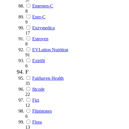
37
Emergen-C
8
Ener-C
9
Enzymedica
17
Estroven
8
EVLution Nutrition
91
Extrifit
6
F
Fairhaven Health
35
fitcode
22
Fizi
12
Flintstones
6
Flora
13