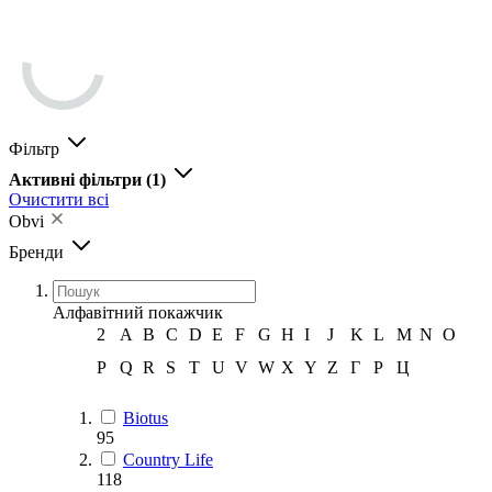
Фільтр
Активні фільтри
(1)
Очистити всі
Obvi
Бренди
Алфавітний покажчик
2
A
B
C
D
E
F
G
H
I
J
K
L
M
N
O
P
Q
R
S
T
U
V
W
X
Y
Z
Г
Р
Ц
Biotus
95
Country Life
118