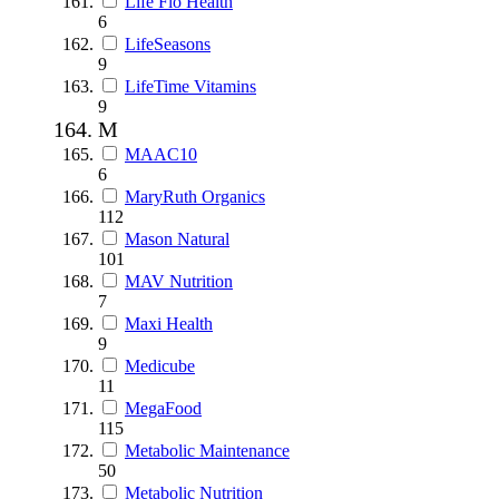
Life Flo Health
6
LifeSeasons
9
LifeTime Vitamins
9
M
MAAC10
6
MaryRuth Organics
112
Mason Natural
101
MAV Nutrition
7
Maxi Health
9
Medicube
11
MegaFood
115
Metabolic Maintenance
50
Metabolic Nutrition