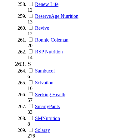
Renew Life
12
ReserveAge Nutrition
13
Revive
12
Ronnie Coleman
20
RSP Nutrition
14
S
Sambucol
6
Scivation
16
Seeking Health
57
SmartyPants
33
SMNutrition
8
Solaray
276