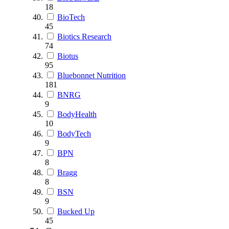
18
BioTech
45
Biotics Research
74
Biotus
95
Bluebonnet Nutrition
181
BNRG
9
BodyHealth
10
BodyTech
9
BPN
8
Bragg
8
BSN
9
Bucked Up
45