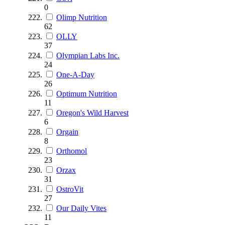
0
Olimp Nutrition
62
OLLY
37
Olympian Labs Inc.
24
One-A-Day
26
Optimum Nutrition
11
Oregon's Wild Harvest
6
Orgain
8
Orthomol
23
Orzax
31
OstroVit
27
Our Daily Vites
11