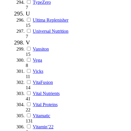
TypeZero
7
U
Ultima Replenisher
15
Universal Nutrition
7
V
Vansiton
15
Vega
8
Vicks
11
VitaFusion
14
Vital Nutrients
41
Vital Proteins
22
Vitamatic
131
Vitamin’22