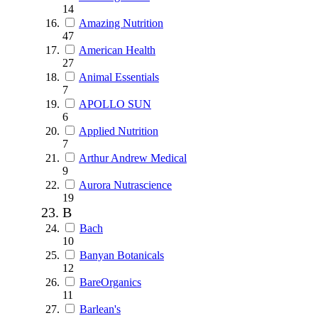
14
Amazing Nutrition
47
American Health
27
Animal Essentials
7
APOLLO SUN
6
Applied Nutrition
7
Arthur Andrew Medical
9
Aurora Nutrascience
19
B
Bach
10
Banyan Botanicals
12
BareOrganics
11
Barlean's