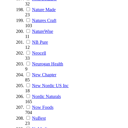
32
Nature Made
23
Natures Craft
103
NatureWise
11
NB Pure
12
Neocell
33
Neurogan Health
9
New Chapter
85
New Nordic US Inc
18
Nordic Naturals
165
Now Foods
704
NuBest
23