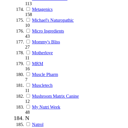
113
Metagenics
158
Michael's Naturopathic
10
Micro Ingredients
43
Mommy's Bliss
27
Motherlove
11
MRM
16
Muscle Pharm
7
Muscletech
11
Mushroom Matrix Canine
12
My Nutri Week
48
N
Natrol