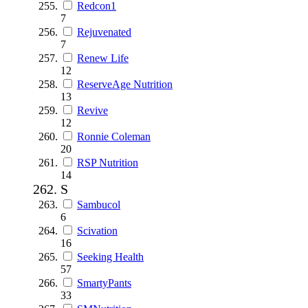
Redcon1
7
Rejuvenated
7
Renew Life
12
ReserveAge Nutrition
13
Revive
12
Ronnie Coleman
20
RSP Nutrition
14
S
Sambucol
6
Scivation
16
Seeking Health
57
SmartyPants
33