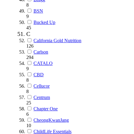
8
BSN
9
Bucked Up
45
C
California Gold Nutrition
126
Carlson
294
CATALO
9
CBD
8
Cellucor
8
Centrum
25
Chapter One
6
CheongKwanJang
10
ChildLife Essentials