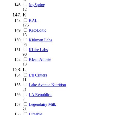
JoySpring
12
K
KAL
175
KetoLogic
13
Kirkman Labs
95
Klaire Labs
90
Klean Athlete
13
L
L'il Critters
11
Lake Avenue Nutrition
21
LA Republica
7
Legendairy Milk
21
Lifeable