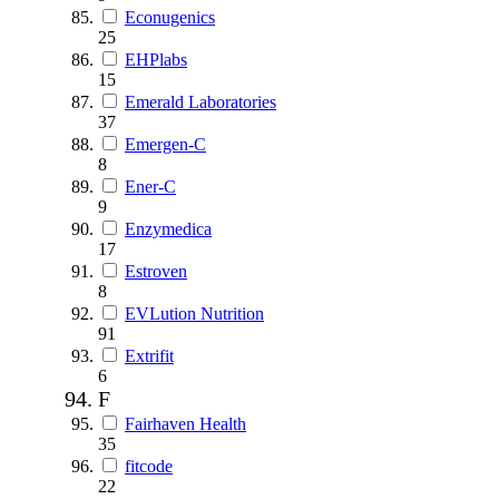
Econugenics
25
EHPlabs
15
Emerald Laboratories
37
Emergen-C
8
Ener-C
9
Enzymedica
17
Estroven
8
EVLution Nutrition
91
Extrifit
6
F
Fairhaven Health
35
fitcode
22