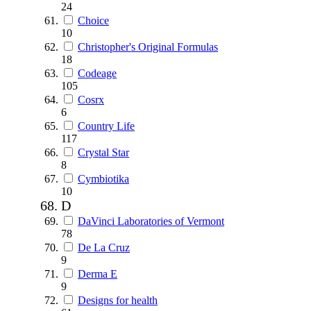
24
Choice
10
Christopher's Original Formulas
18
Codeage
105
Cosrx
6
Country Life
117
Crystal Star
8
Cymbiotika
10
D
DaVinci Laboratories of Vermont
78
De La Cruz
9
Derma E
9
Designs for health