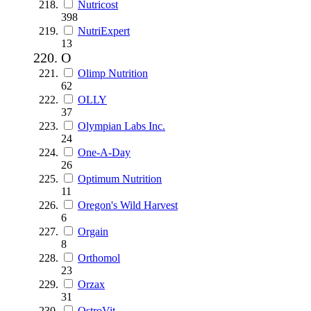
Nutricost
398
NutriExpert
13
O
Olimp Nutrition
62
OLLY
37
Olympian Labs Inc.
24
One-A-Day
26
Optimum Nutrition
11
Oregon's Wild Harvest
6
Orgain
8
Orthomol
23
Orzax
31
OstroVit