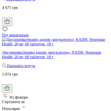
4 675 грн
Під замовлення
Дигідронікотінамід аденін динуклеотид, NADH, Neurogan
Health, 20 мг, 60 таблеток, 18 г
Напишіть відгук
2 074 грн
Усі фільтри
Сортувати за:
Популярні