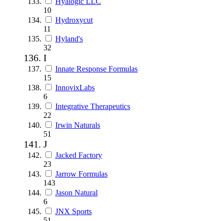
Hyalogic LLC
10
Hydroxycut
11
Hyland's
32
I
Innate Response Formulas
15
InnovixLabs
6
Integrative Therapeutics
22
Irwin Naturals
51
J
Jacked Factory
23
Jarrow Formulas
143
Jason Natural
6
JNX Sports
51