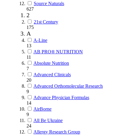
Source Naturals
627
2
21st Century
175
A
A-Line
13
AB PRO® NUTRITION
11
Absolute Nutrition
7
Advanced Clinicals
20
Advanced Orthomolecular Research
9
Advance Physician Formulas
14
AirBorne
9
All Be Ukraine
24
Allergy Research Group