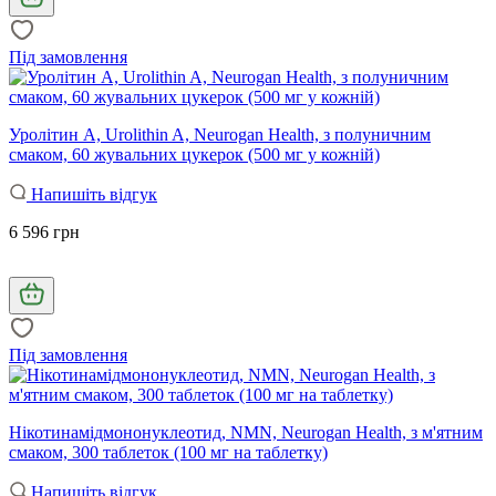
Під замовлення
Уролітин А, Urolithin A, Neurogan Health, з полуничним
смаком, 60 жувальних цукерок (500 мг у кожній)
Напишіть відгук
6 596 грн
Під замовлення
Нікотинамідмононуклеотид, NMN, Neurogan Health, з м'ятним
смаком, 300 таблеток (100 мг на таблетку)
Напишіть відгук