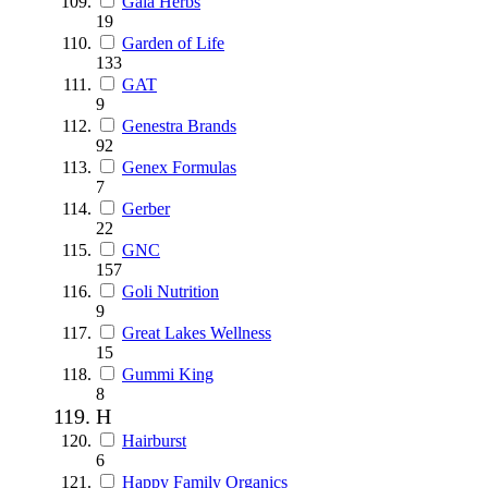
Gaia Herbs
19
Garden of Life
133
GAT
9
Genestra Brands
92
Genex Formulas
7
Gerber
22
GNC
157
Goli Nutrition
9
Great Lakes Wellness
15
Gummi King
8
H
Hairburst
6
Happy Family Organics