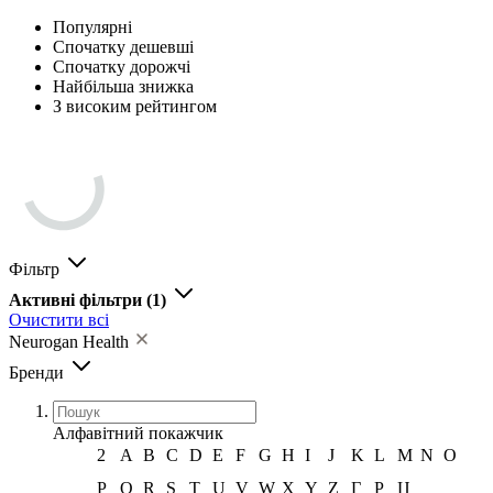
Популярні
Спочатку дешевші
Спочатку дорожчі
Найбільша знижка
З високим рейтингом
Фільтр
Активні фільтри
(1)
Очистити всі
Neurogan Health
Бренди
Алфавітний покажчик
2
A
B
C
D
E
F
G
H
I
J
K
L
M
N
O
P
Q
R
S
T
U
V
W
X
Y
Z
Г
Р
Ц