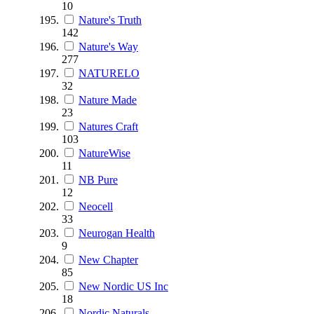
10
Nature's Truth
142
Nature's Way
277
NATURELO
32
Nature Made
23
Natures Craft
103
NatureWise
11
NB Pure
12
Neocell
33
Neurogan Health
9
New Chapter
85
New Nordic US Inc
18
Nordic Naturals