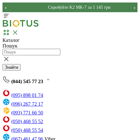
‹
›
Спробуйте K2 MK-7 за 1 145 грн
Каталог
Пошук
Знайти
(044) 545 77 23
(095) 898 01 74
(096) 267 72 17
(093) 771 66 50
(050) 468 55 52
(050) 468 55 54
(067) 461 47 96
Viber