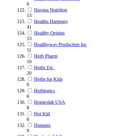
6
Havasu Nutrition
13
Healths Harmony
41
Healthy Origins
53
Healthyway Production Inc
11
Herb Pharm
10
Herbs Etc.
20
Herbs for Kids
6
Herbtonics
6
Homeolab USA
8
Hot Kid
6
Humanx
9