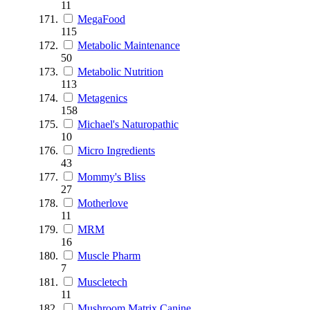
11
MegaFood
115
Metabolic Maintenance
50
Metabolic Nutrition
113
Metagenics
158
Michael's Naturopathic
10
Micro Ingredients
43
Mommy's Bliss
27
Motherlove
11
MRM
16
Muscle Pharm
7
Muscletech
11
Mushroom Matrix Canine