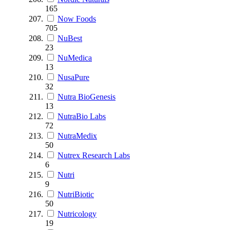
165
Now Foods
705
NuBest
23
NuMedica
13
NusaPure
32
Nutra BioGenesis
13
NutraBio Labs
72
NutraMedix
50
Nutrex Research Labs
6
Nutri
9
NutriBiotic
50
Nutricology
19