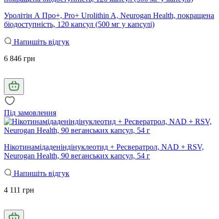
Уролітін А Про+, Pro+ Urolithin A, Neurogan Health, покращена
біодоступність, 120 капсул (500 мг у капсулі)
Напишіть відгук
6 846 грн
Під замовлення
Нікотинамідаденіндінуклеотид + Ресвератрол, NAD + RSV,
Neurogan Health, 90 веганських капсул, 54 г
Напишіть відгук
4 111 грн