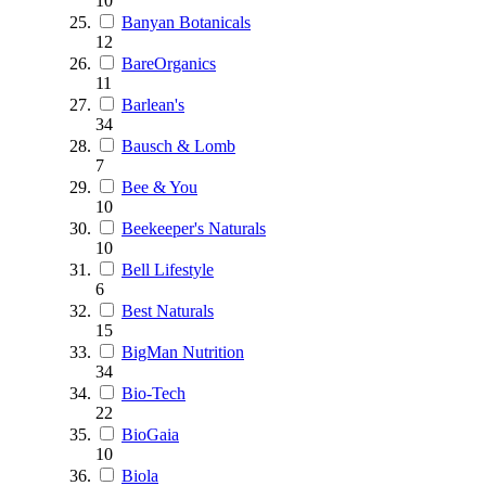
10
Banyan Botanicals
12
BareOrganics
11
Barlean's
34
Bausch & Lomb
7
Bee & You
10
Beekeeper's Naturals
10
Bell Lifestyle
6
Best Naturals
15
BigMan Nutrition
34
Bio-Tech
22
BioGaia
10
Biola