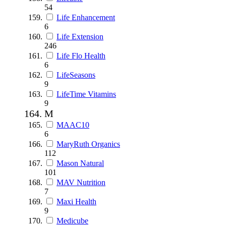
54
Life Enhancement
6
Life Extension
246
Life Flo Health
6
LifeSeasons
9
LifeTime Vitamins
9
M
MAAC10
6
MaryRuth Organics
112
Mason Natural
101
MAV Nutrition
7
Maxi Health
9
Medicube