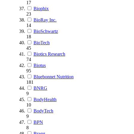
17
Biophix
23
BioRay Inc.
14
BioSchwartz
18
BioTech
45
Biotics Research
74
Biotus
95
Bluebonnet Nutrition
181
BNRG
9
BodyHealth
10
BodyTech
9
BPN
8
Bragg