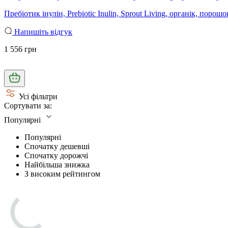
Пребіотик інулін, Prebiotic Inulin, Sprout Living, органік, порош
Напишіть відгук
1 556 грн
Усі фільтри
Сортувати за:
Популярні
Популярні
Спочатку дешевші
Спочатку дорожчі
Найбільша знижка
З високим рейтингом