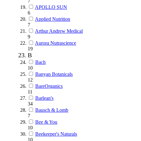
7
APOLLO SUN
6
Applied Nutrition
7
Arthur Andrew Medical
9
Aurora Nutrascience
19
B
Bach
10
Banyan Botanicals
12
BareOrganics
11
Barlean's
34
Bausch & Lomb
7
Bee & You
10
Beekeeper's Naturals
10