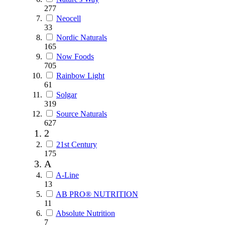
277
Neocell
33
Nordic Naturals
165
Now Foods
705
Rainbow Light
61
Solgar
319
Source Naturals
627
2
21st Century
175
A
A-Line
13
AB PRO® NUTRITION
11
Absolute Nutrition
7