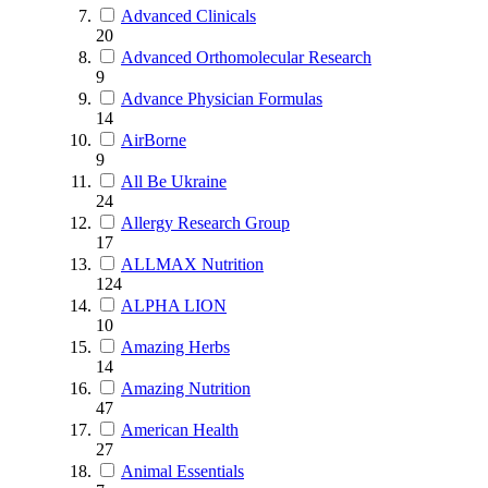
Advanced Clinicals
20
Advanced Orthomolecular Research
9
Advance Physician Formulas
14
AirBorne
9
All Be Ukraine
24
Allergy Research Group
17
ALLMAX Nutrition
124
ALPHA LION
10
Amazing Herbs
14
Amazing Nutrition
47
American Health
27
Animal Essentials