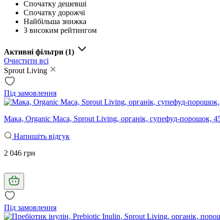
Спочатку дешевші
Спочатку дорожчі
Найбільша знижка
З високим рейтингом
Активні фільтри
(1)
Очистити всі
Sprout Living
Під замовлення
Мака, Organic Maca, Sprout Living, органік, супефуд-порошок, 4
Напишіть відгук
2 046 грн
Під замовлення