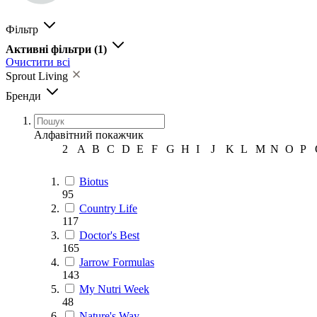
Фільтр
Активні фільтри
(1)
Очистити всі
Sprout Living
Бренди
Алфавітний покажчик
2
A
B
C
D
E
F
G
H
I
J
K
L
M
N
O
P
Biotus
95
Country Life
117
Doctor's Best
165
Jarrow Formulas
143
My Nutri Week
48
Nature's Way