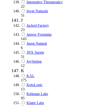
Integrative Therapeutics
22
Irwin Naturals
51
J
Jacked Factory
23
Jarrow Formulas
143
Jason Natural
6
JNX Sports
51
JoySpring
12
K
KAL
175
KetoLogic
13
Kirkman Labs
95
Klaire Labs