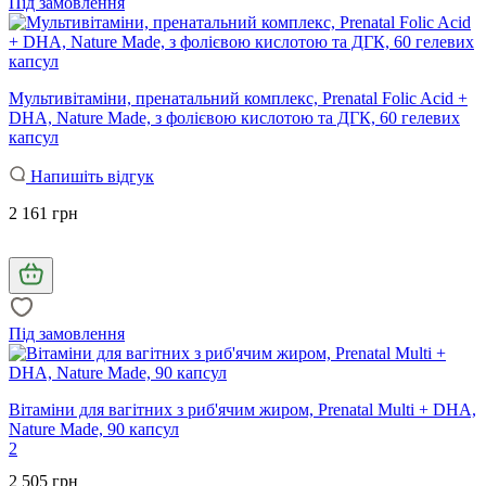
Під замовлення
Мультивітаміни, пренатальний комплекс, Prenatal Folic Acid +
DHA, Nature Made, з фолієвою кислотою та ДГК, 60 гелевих
капсул
Напишіть відгук
2 161 грн
Під замовлення
Вітаміни для вагітних з риб'ячим жиром, Prenatal Multi + DHA,
Nature Made, 90 капсул
2
2 505 грн