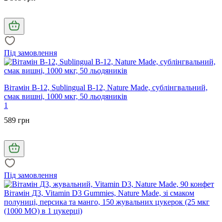
Під замовлення
Вітамін В-12, Sublingual B-12, Nature Made, сублінгвальний,
смак вишні, 1000 мкг, 50 льодяників
1
589 грн
Під замовлення