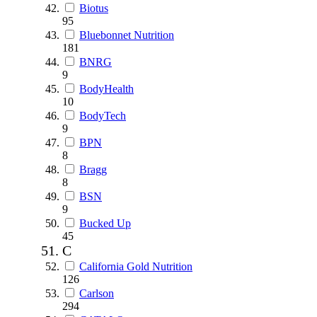
Biotus
95
Bluebonnet Nutrition
181
BNRG
9
BodyHealth
10
BodyTech
9
BPN
8
Bragg
8
BSN
9
Bucked Up
45
C
California Gold Nutrition
126
Carlson
294