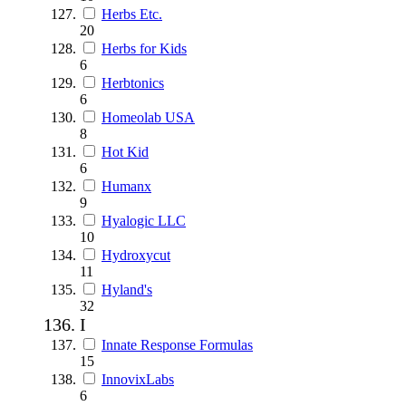
Herbs Etc.
20
Herbs for Kids
6
Herbtonics
6
Homeolab USA
8
Hot Kid
6
Humanx
9
Hyalogic LLC
10
Hydroxycut
11
Hyland's
32
I
Innate Response Formulas
15
InnovixLabs
6