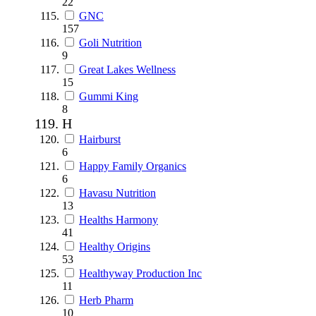
22
GNC
157
Goli Nutrition
9
Great Lakes Wellness
15
Gummi King
8
H
Hairburst
6
Happy Family Organics
6
Havasu Nutrition
13
Healths Harmony
41
Healthy Origins
53
Healthyway Production Inc
11
Herb Pharm
10