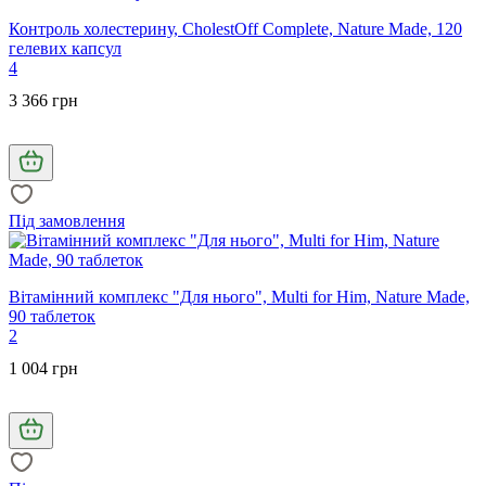
Контроль холестерину, CholestOff Complete, Nature Made, 120
гелевих капсул
4
3 366 грн
Під замовлення
Вітамінний комплекс "Для нього", Multi for Him, Nature Made,
90 таблеток
2
1 004 грн