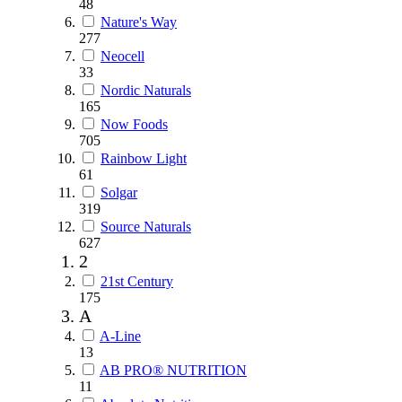
48
Nature's Way
277
Neocell
33
Nordic Naturals
165
Now Foods
705
Rainbow Light
61
Solgar
319
Source Naturals
627
2
21st Century
175
A
A-Line
13
AB PRO® NUTRITION
11