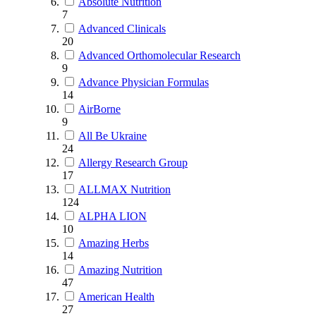
Absolute Nutrition
7
Advanced Clinicals
20
Advanced Orthomolecular Research
9
Advance Physician Formulas
14
AirBorne
9
All Be Ukraine
24
Allergy Research Group
17
ALLMAX Nutrition
124
ALPHA LION
10
Amazing Herbs
14
Amazing Nutrition
47
American Health
27