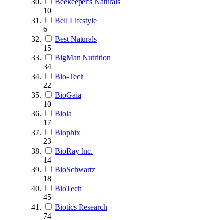
Beekeeper's Naturals
10
Bell Lifestyle
6
Best Naturals
15
BigMan Nutrition
34
Bio-Tech
22
BioGaia
10
Biola
17
Biophix
23
BioRay Inc.
14
BioSchwartz
18
BioTech
45
Biotics Research
74