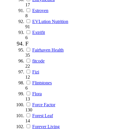
17
Estroven
8
EVLution Nutrition
91
Extrifit
6
F
Fairhaven Health
35
fitcode
22
Fizi
12
Flintstones
6
Flora
13
Force Factor
130
Forest Leaf
14
Forever Living