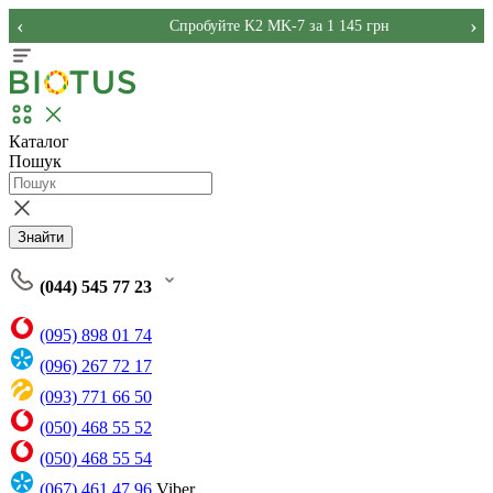
‹
›
Спробуйте K2 MK-7 за 1 145 грн
Каталог
Пошук
Знайти
(044) 545 77 23
(095) 898 01 74
(096) 267 72 17
(093) 771 66 50
(050) 468 55 52
(050) 468 55 54
(067) 461 47 96
Viber