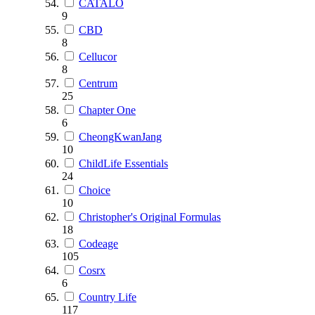
CATALO
9
CBD
8
Cellucor
8
Centrum
25
Chapter One
6
CheongKwanJang
10
ChildLife Essentials
24
Choice
10
Christopher's Original Formulas
18
Codeage
105
Cosrx
6
Country Life
117