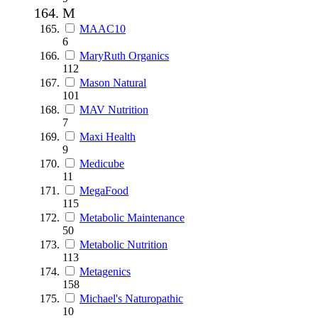
M
MAAC10
6
MaryRuth Organics
112
Mason Natural
101
MAV Nutrition
7
Maxi Health
9
Medicube
11
MegaFood
115
Metabolic Maintenance
50
Metabolic Nutrition
113
Metagenics
158
Michael's Naturopathic
10