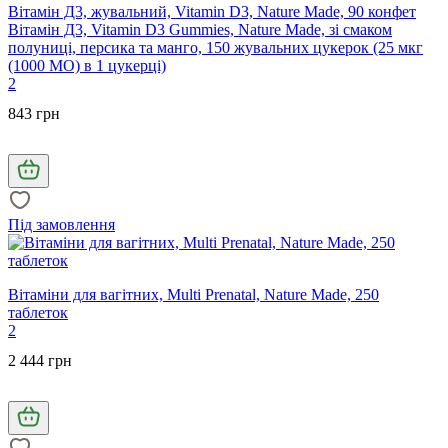
Вітамін Д3, жувальний, Vitamin D3, Nature Made, 90 конфет
Вітамін Д3, Vitamin D3 Gummies, Nature Made, зі смаком
полуниці, персика та манго, 150 жувальних цукерок (25 мкг
(1000 МО) в 1 цукерці)
2
843 грн
Під замовлення
Вітаміни для вагітних, Multi Prenatal, Nature Made, 250
таблеток
2
2 444 грн