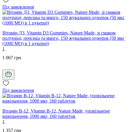
Під замовлення
Вітамін Д3, Vitamin D3 Gummies, Nature Made, зі смаком
полуниці, персика та манго, 150 жувальних цукерок (50 мкг
(1000 МО) в 1 цукерці)
1
1 067 грн
Під замовлення
Вітамін В-12, Vitamin B-12, Nature Made, уповільнене
вивільнення, 1000 мкг, 160 таблеток
1
1 357 грн