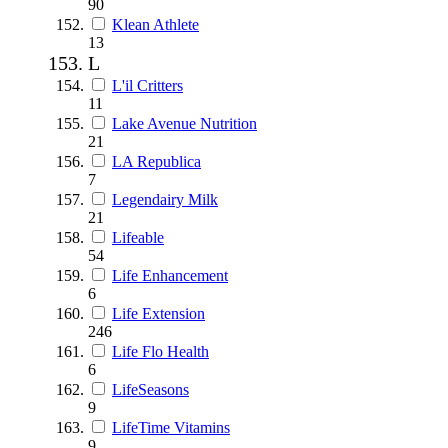
90
Klean Athlete
13
L
L'il Critters
11
Lake Avenue Nutrition
21
LA Republica
7
Legendairy Milk
21
Lifeable
54
Life Enhancement
6
Life Extension
246
Life Flo Health
6
LifeSeasons
9
LifeTime Vitamins
9