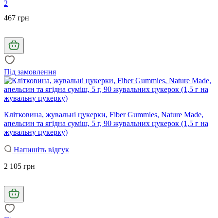
2
467 грн
Під замовлення
Клітковина, жувальні цукерки, Fiber Gummies, Nature Made,
апельсин та ягідна суміш, 5 г, 90 жувальних цукерок (1,5 г на
жувальну цукерку)
Напишіть відгук
2 105 грн