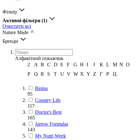
Фільтр
Активні фільтри
(1)
Очистити всі
Nature Made
Бренди
Алфавітний покажчик
2
A
B
C
D
E
F
G
H
I
J
K
L
M
N
O
P
Q
R
S
T
U
V
W
X
Y
Z
Г
Р
Ц
Biotus
95
Country Life
117
Doctor's Best
165
Jarrow Formulas
143
My Nutri Week