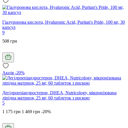
Гіалуронова кислота, Hyaluronic Acid, Puritan's Pride, 100 мг, 30
капсул
9
508 грн
Акція -20%
Дегідроепіандростерон, DHEA, Nutricology, мікронізована
ліпідна матриця, 25 мг, 60 таблеток з рискою
5
1 175 грн
1 469 грн
-20%