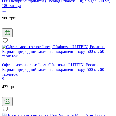
Олія вечірньої примули (Evening Primrose Oil), Solgar, 500 мг,
180 капсул
11
988 грн
Офтальмосан з лютеїном, Oftalmosan LUTEIN, Рослина
Карпат, природний захист та покращення зору, 500 мг, 60
таблеток
9
427 грн