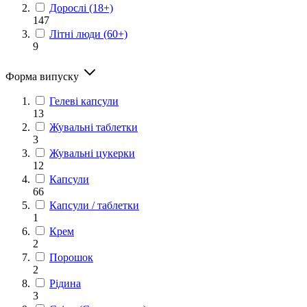
Дорослі (18+)
147
Літні люди (60+)
9
Форма випуску
Гелеві капсули
13
Жувальні таблетки
3
Жувальні цукерки
12
Капсули
66
Капсули / таблетки
1
Крем
2
Порошок
2
Рідина
3