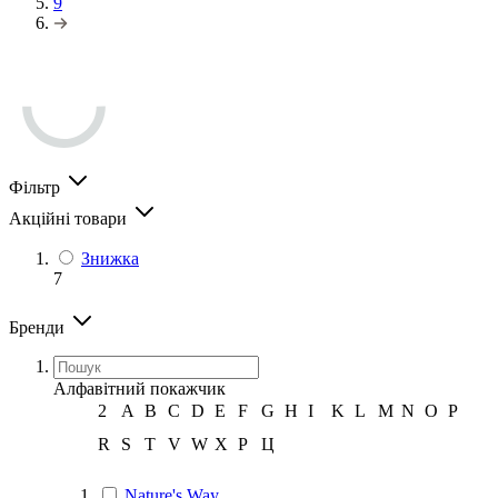
9
Фільтр
Акційні товари
Знижка
7
Бренди
Алфавітний покажчик
2
A
B
C
D
E
F
G
H
I
K
L
M
N
O
P
R
S
T
V
W
X
Р
Ц
Nature's Way