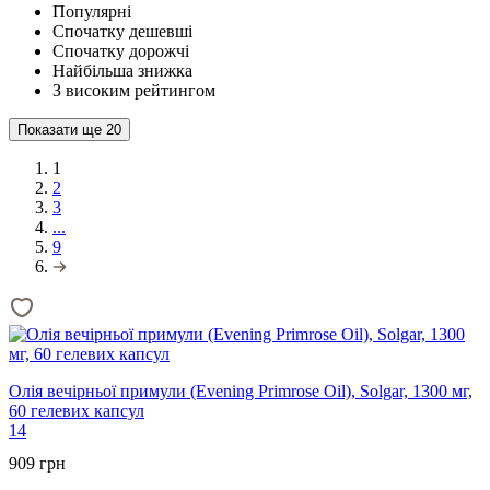
Популярні
Спочатку дешевші
Спочатку дорожчі
Найбільша знижка
З високим рейтингом
Показати ще
20
1
2
3
...
9
Олія вечірньої примули (Evening Primrose Oil), Solgar, 1300 мг,
60 гелевих капсул
14
909 грн