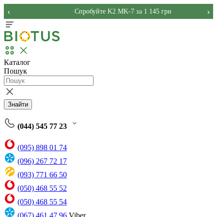
‹
›
Спробуйте K2 MK-7 за 1 145 грн
Каталог
Пошук
Знайти
(044) 545 77 23
(095) 898 01 74
(096) 267 72 17
(093) 771 66 50
(050) 468 55 52
(050) 468 55 54
(067) 461 47 96
Viber