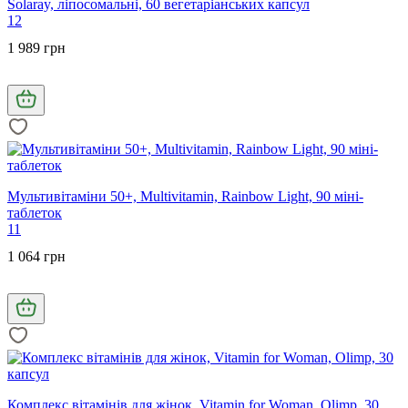
Solaray, ліпосомальні, 60 вегетаріанських капсул
12
1 989 грн
Мультивітаміни 50+, Multivitamin, Rainbow Light, 90 міні-
таблеток
11
1 064 грн
Комплекс вітамінів для жінок, Vitamin for Woman, Olimp, 30