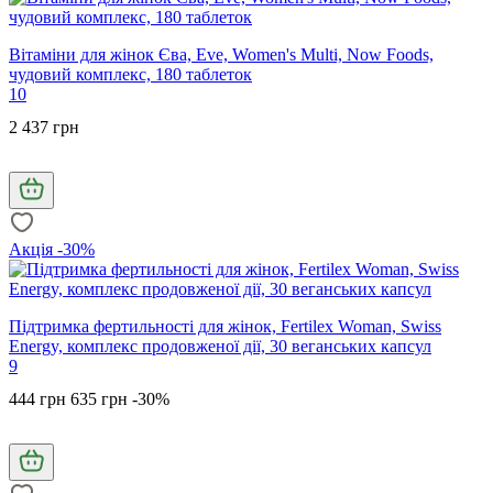
Вітаміни для жінок Єва, Eve, Women's Multi, Now Foods,
чудовий комплекс, 180 таблеток
10
2 437 грн
Акція -30%
Підтримка фертильності для жінок, Fertilex Woman, Swiss
Energy, комплекс продовженої дії, 30 веганських капсул
9
444 грн
635 грн
-30%