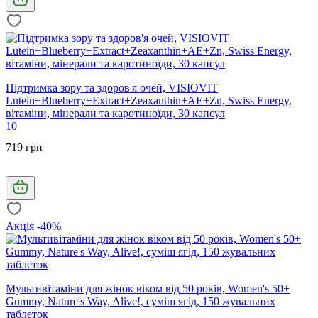
Підтримка зору та здоров'я очей, VISIOVIT
Lutein+Blueberry+Extract+Zeaxanthin+AE+Zn, Swiss Energy,
вітаміни, мінерали та каротиноїди, 30 капсул
10
719 грн
Акція -40%
Мультивітаміни для жінок віком від 50 років, Women's 50+
Gummy, Nature's Way, Alive!, суміш ягід, 150 жувальних
таблеток