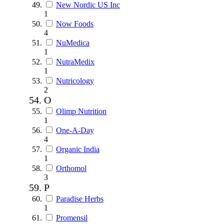
New Nordic US Inc
1
Now Foods
4
NuMedica
1
NutraMedix
1
Nutricology
2
O
Olimp Nutrition
1
One-A-Day
4
Organic India
1
Orthomol
3
P
Paradise Herbs
1
Promensil