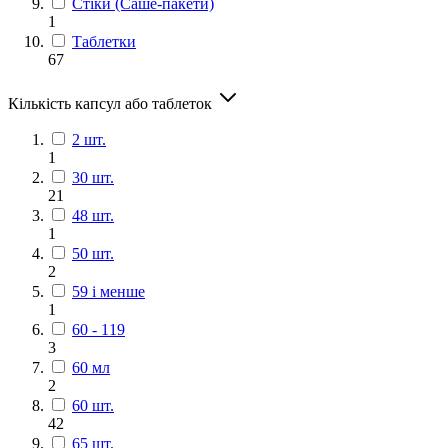
Стіки (Саше-пакети)
1
Таблетки
67
Кількість капсул або таблеток
2 шт.
1
30 шт.
21
48 шт.
1
50 шт.
2
59 і менше
1
60 - 119
3
60 мл
2
60 шт.
42
65 шт.