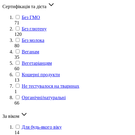
Сертифікація та дієта
Без ГМО
71
Без глютену
120
Без молока
80
Веганам
35
Вегетаріанцям
60
Кошерні продукти
13
Не тестувалося на тваринах
1
Органічні/натуральні
66
За віком
Для будь-якого віку
14