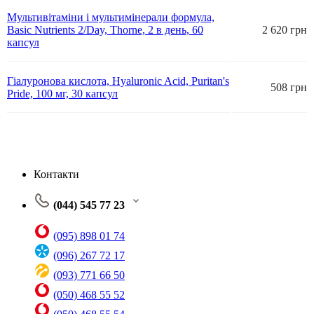
Мультивітаміни і мультимінерали формула,
Basic Nutrients 2/Day, Thorne, 2 в день, 60
2 620 грн
капсул
Гіалуронова кислота, Hyaluronic Acid, Puritan's
508 грн
Pride, 100 мг, 30 капсул
Контакти
(044) 545 77 23
(095) 898 01 74
(096) 267 72 17
(093) 771 66 50
(050) 468 55 52