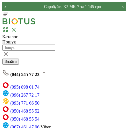
‹
›
Спробуйте K2 MK-7 за 1 145 грн
Каталог
Пошук
Знайти
(044) 545 77 23
(095) 898 01 74
(096) 267 72 17
(093) 771 66 50
(050) 468 55 52
(050) 468 55 54
(067) 461 47 96
Viber