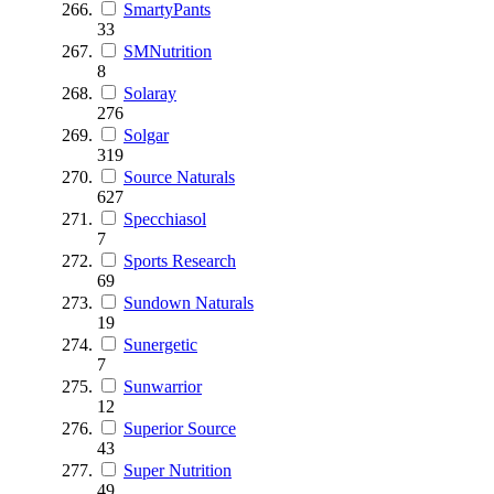
SmartyPants
33
SMNutrition
8
Solaray
276
Solgar
319
Source Naturals
627
Specchiasol
7
Sports Research
69
Sundown Naturals
19
Sunergetic
7
Sunwarrior
12
Superior Source
43
Super Nutrition
49