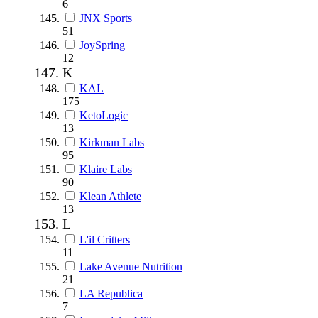
6
JNX Sports
51
JoySpring
12
K
KAL
175
KetoLogic
13
Kirkman Labs
95
Klaire Labs
90
Klean Athlete
13
L
L'il Critters
11
Lake Avenue Nutrition
21
LA Republica
7