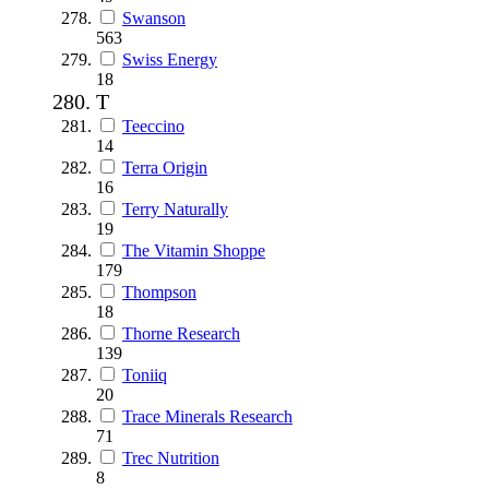
Swanson
563
Swiss Energy
18
T
Teeccino
14
Terra Origin
16
Terry Naturally
19
The Vitamin Shoppe
179
Thompson
18
Thorne Research
139
Toniiq
20
Trace Minerals Research
71
Trec Nutrition
8