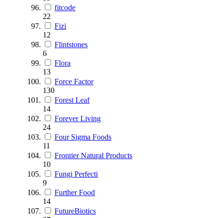
fitcode
22
Fizi
12
Flintstones
6
Flora
13
Force Factor
130
Forest Leaf
14
Forever Living
24
Four Sigma Foods
11
Frontier Natural Products
10
Fungi Perfecti
9
Further Food
14
FutureBiotics