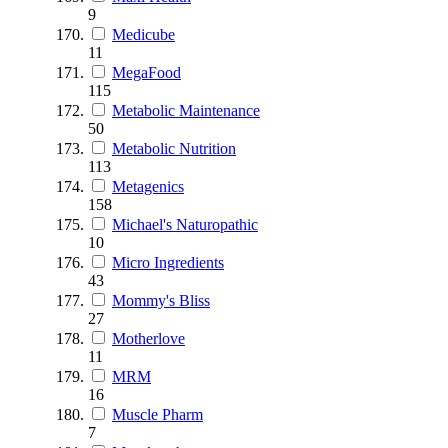
9
Medicube
11
MegaFood
115
Metabolic Maintenance
50
Metabolic Nutrition
113
Metagenics
158
Michael's Naturopathic
10
Micro Ingredients
43
Mommy's Bliss
27
Motherlove
11
MRM
16
Muscle Pharm
7