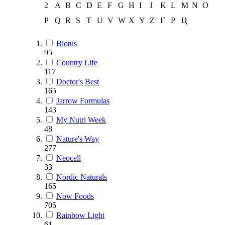
2
A
B
C
D
E
F
G
H
I
J
K
L
M
N
O
P
Q
R
S
T
U
V
W
X
Y
Z
Г
Р
Ц
Biotus
95
Country Life
117
Doctor's Best
165
Jarrow Formulas
143
My Nutri Week
48
Nature's Way
277
Neocell
33
Nordic Naturals
165
Now Foods
705
Rainbow Light
61