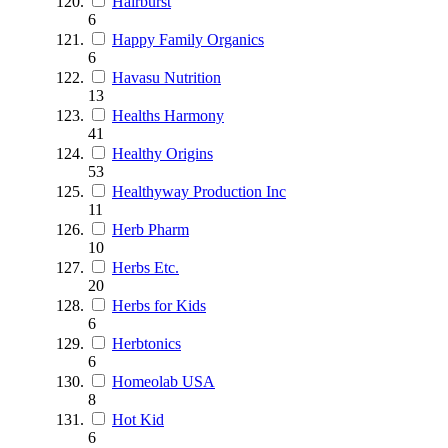
Hairburst
6
Happy Family Organics
6
Havasu Nutrition
13
Healths Harmony
41
Healthy Origins
53
Healthyway Production Inc
11
Herb Pharm
10
Herbs Etc.
20
Herbs for Kids
6
Herbtonics
6
Homeolab USA
8
Hot Kid
6