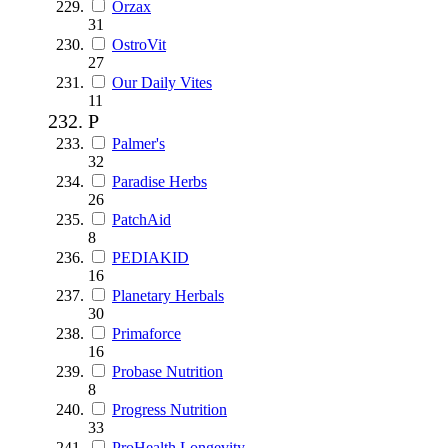
Orzax
31
OstroVit
27
Our Daily Vites
11
P
Palmer's
32
Paradise Herbs
26
PatchAid
8
PEDIAKID
16
Planetary Herbals
30
Primaforce
16
Probase Nutrition
8
Progress Nutrition
33
ProHealth Longevity