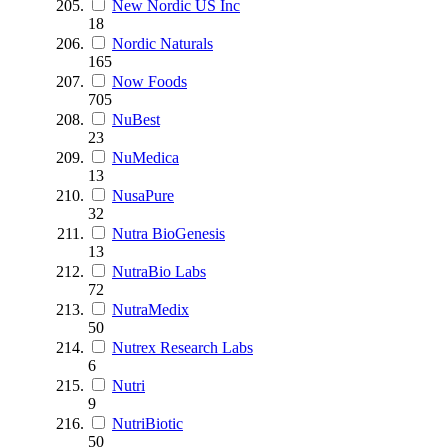
New Nordic US Inc
18
Nordic Naturals
165
Now Foods
705
NuBest
23
NuMedica
13
NusaPure
32
Nutra BioGenesis
13
NutraBio Labs
72
NutraMedix
50
Nutrex Research Labs
6
Nutri
9
NutriBiotic
50