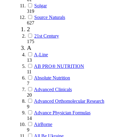
Solgar
319
Source Naturals
627
2
21st Century
175
A
A-Line
13
AB PRO® NUTRITION
11
Absolute Nutrition
7
Advanced Clinicals
20
Advanced Orthomolecular Research
9
Advance Physician Formulas
14
AirBorne
9
All Be Ukraine