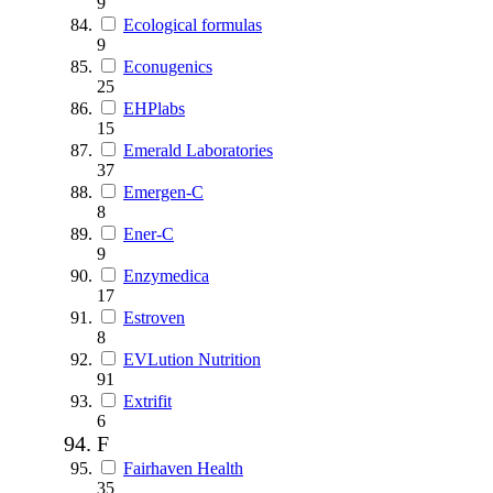
9
Ecological formulas
9
Econugenics
25
EHPlabs
15
Emerald Laboratories
37
Emergen-C
8
Ener-C
9
Enzymedica
17
Estroven
8
EVLution Nutrition
91
Extrifit
6
F
Fairhaven Health
35