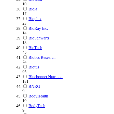
10
Biola
17
Biophix
23
BioRay Inc.
14
BioSchwartz
18
BioTech
45
Biotics Research
74
Biotus
95
Bluebonnet Nutrition
181
BNRG
9
BodyHealth
10
BodyTech
9