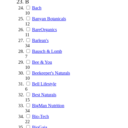
B
Bach
10
Banyan Botanicals
12
BareOrganics
11
Barlean's
34
Bausch & Lomb
7
Bee & You
10
Beekeeper's Naturals
10
Bell Lifestyle
6
Best Naturals
15
BigMan Nutrition
34
Bio-Tech
22
BioGaia