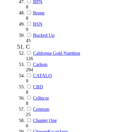
BPN
8
Bragg
8
BSN
9
Bucked Up
45
C
California Gold Nutrition
126
Carlson
294
CATALO
9
CBD
8
Cellucor
8
Centrum
25
Chapter One
6
CheongKwanJang