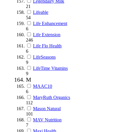
Legendairy Milk
21
Lifeable
54
Life Enhancement
6
Life Extension
246
Life Flo Health
6
LifeSeasons
9
LifeTime Vitamins
9
M
MAAC10
6
MaryRuth Organics
112
Mason Natural
101
MAV Nutrition
7
Maxi Health