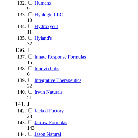
Humanx
9
Hyalogic LLC
10
Hydroxycut
11
Hyland's
32
I
Innate Response Formulas
15
InnovixLabs
6
Integrative Therapeutics
22
Irwin Naturals
51
J
Jacked Factory
23
Jarrow Formulas
143
Jason Natural