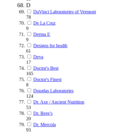
D
DaVinci Laboratories of Vermont
78
De La Cruz
9
Derma E
9
Designs for health
61
Deva
17
Doctor's Best
165
Doctor's Finest
8
Douglas Laboratories
124
Dr. Axe / Ancient Nutrition
53
Dr. Berg’s
20
Dr. Mercola
93