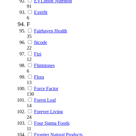
EVLution Nutrition
91
Extrifit
6
F
Fairhaven Health
35
fitcode
22
Fizi
12
Flintstones
6
Flora
13
Force Factor
130
Forest Leaf
14
Forever Living
24
Four Sigma Foods
11
Frontier Natural Products