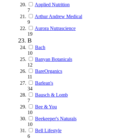
Applied Nutrition
7
Arthur Andrew Medical
9
Aurora Nutrascience
19
B
Bach
10
Banyan Botanicals
12
BareOrganics
11
Barlean's
34
Bausch & Lomb
7
Bee & You
10
Beekeeper's Naturals
10
Bell Lifestyle
6