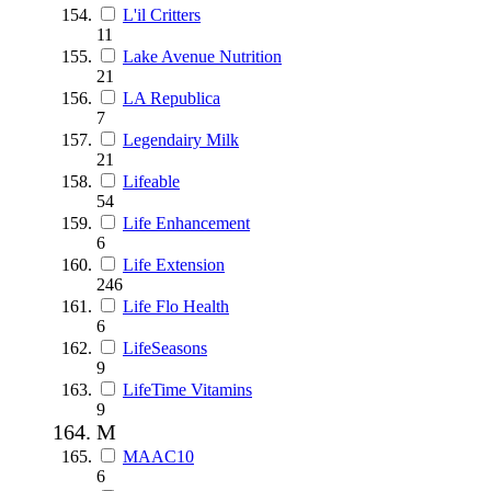
L'il Critters
11
Lake Avenue Nutrition
21
LA Republica
7
Legendairy Milk
21
Lifeable
54
Life Enhancement
6
Life Extension
246
Life Flo Health
6
LifeSeasons
9
LifeTime Vitamins
9
M
MAAC10
6