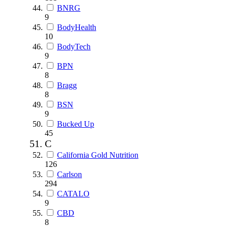
BNRG
9
BodyHealth
10
BodyTech
9
BPN
8
Bragg
8
BSN
9
Bucked Up
45
C
California Gold Nutrition
126
Carlson
294
CATALO
9
CBD
8