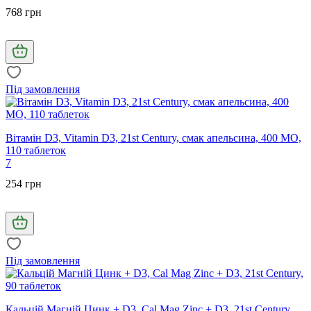
768 грн
Під замовлення
Вітамін D3, Vitamin D3, 21st Century, смак апельсина, 400 МО,
110 таблеток
7
254 грн
Під замовлення
Кальцій Магній Цинк + D3, Cal Mag Zinc + D3, 21st Century,