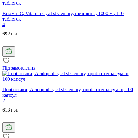
Вітамін С, Vitamin C, 21st Century, шипшина, 1000 мг, 110
таблеток
4
692 грн
Під замовлення
Пробіотики, Acidophilus, 21st Century, пробіотична суміш, 100
капсул
2
613 грн