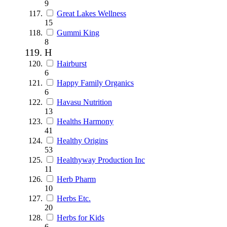
9
Great Lakes Wellness
15
Gummi King
8
H
Hairburst
6
Happy Family Organics
6
Havasu Nutrition
13
Healths Harmony
41
Healthy Origins
53
Healthyway Production Inc
11
Herb Pharm
10
Herbs Etc.
20
Herbs for Kids
6