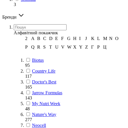
3
Бренди
Алфавітний покажчик
2
A
B
C
D
E
F
G
H
I
J
K
L
M
N
O
P
Q
R
S
T
U
V
W
X
Y
Z
Г
Р
Ц
Biotus
95
Country Life
117
Doctor's Best
165
Jarrow Formulas
143
My Nutri Week
48
Nature's Way
277
Neocell