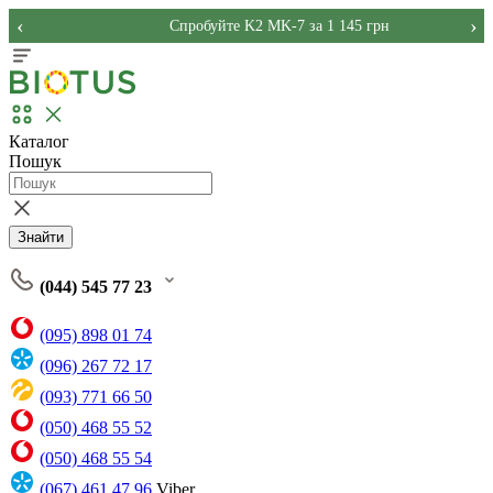
‹
›
Спробуйте K2 MK-7 за 1 145 грн
Каталог
Пошук
Знайти
(044) 545 77 23
(095) 898 01 74
(096) 267 72 17
(093) 771 66 50
(050) 468 55 52
(050) 468 55 54
(067) 461 47 96
Viber