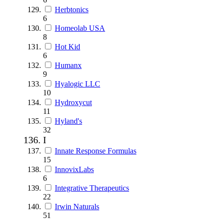
Herbtonics
6
Homeolab USA
8
Hot Kid
6
Humanx
9
Hyalogic LLC
10
Hydroxycut
11
Hyland's
32
I
Innate Response Formulas
15
InnovixLabs
6
Integrative Therapeutics
22
Irwin Naturals
51