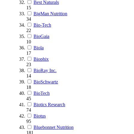
Best Naturals
15
BigMan Nutrition
34
Bio-Tech
22
BioGaia
10
Biola
17
Biophix
23
BioRay Inc.
14
BioSchwartz
18
BioTech
45
Biotics Research
74
Biotus
95
Bluebonnet Nutrition
181