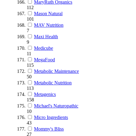
MaryRuth Organics
112
Mason Natural
101
MAV Nutrition
7
Maxi Health
9
Medicube
11
MegaFood
115
Metabolic Maintenance
50
Metabolic Nutrition
113
Metagenics
158
Michael's Naturopathic
10
Micro Ingredients
43
Mommy's Bliss
27