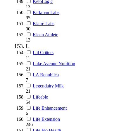
KetoLogic
13
Kirkman Labs
95
Klaire Labs
90
Klean Athlete
13
L
L'il Critters
11
Lake Avenue Nutrition
21
LA Republica
7
Legendairy Milk
21
Lifeable
54
Life Enhancement
6
Life Extension
246
Life Flo Health