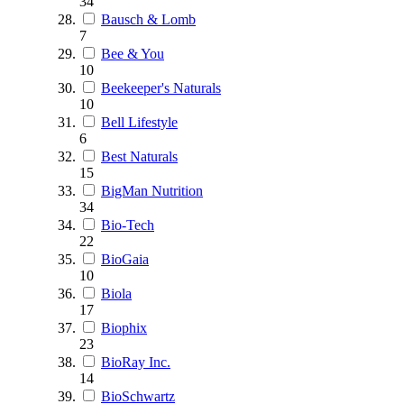
34
Bausch & Lomb
7
Bee & You
10
Beekeeper's Naturals
10
Bell Lifestyle
6
Best Naturals
15
BigMan Nutrition
34
Bio-Tech
22
BioGaia
10
Biola
17
Biophix
23
BioRay Inc.
14
BioSchwartz