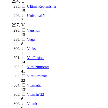
U
Ultima Replenisher
15
Universal Nutrition
7
V
Vansiton
15
Vega
8
Vicks
11
VitaFusion
14
Vital Nutrients
41
Vital Proteins
22
Vitamatic
131
Vitamin’22
6
Vitanica
0