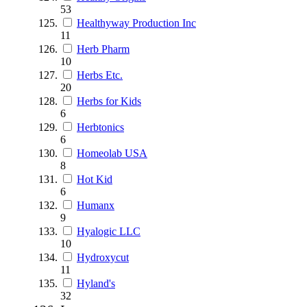
53
Healthyway Production Inc
11
Herb Pharm
10
Herbs Etc.
20
Herbs for Kids
6
Herbtonics
6
Homeolab USA
8
Hot Kid
6
Humanx
9
Hyalogic LLC
10
Hydroxycut
11
Hyland's
32