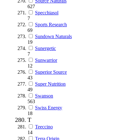
Source Naturals
627
Specchiasol
7
Sports Research
69
Sundown Naturals
19
Sunergetic
7
Sunwarrior
12
Superior Source
43
Super Nutrition
49
Swanson
563
Swiss Energy
18
T
Teeccino
14
Terra Origin