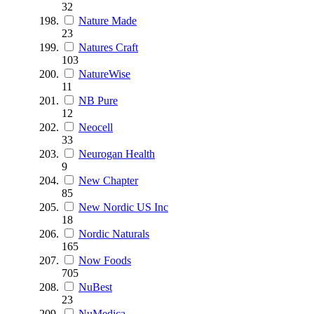
32
Nature Made
23
Natures Craft
103
NatureWise
11
NB Pure
12
Neocell
33
Neurogan Health
9
New Chapter
85
New Nordic US Inc
18
Nordic Naturals
165
Now Foods
705
NuBest
23
NuMedica