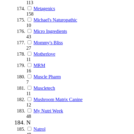
113
Metagenics
158
Michael's Naturopathic
10
Micro Ingredients
43
Mommy's Bliss
27
Motherlove
11
MRM
16
Muscle Pharm
7
Muscletech
11
Mushroom Matrix Canine
12
My Nutri Week
48
N
Natrol