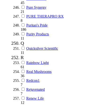
45
Pure Synergy
21
PURE THERAPRO RX
8
Puritan's Pride
186
Purity Products
11
Q
Quicksilver Scientific
11
R
Rainbow Light
61
Real Mushrooms
36
Redcon1
7
Rejuvenated
7
Renew Life
12