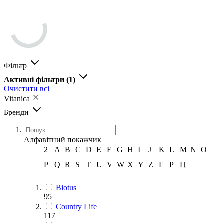
Фільтр
Активні фільтри
(1)
Очистити всі
Vitanica
Бренди
Алфавітний покажчик
2
A
B
C
D
E
F
G
H
I
J
K
L
M
N
O
P
Q
R
S
T
U
V
W
X
Y
Z
Г
Р
Ц
Biotus
95
Country Life
117