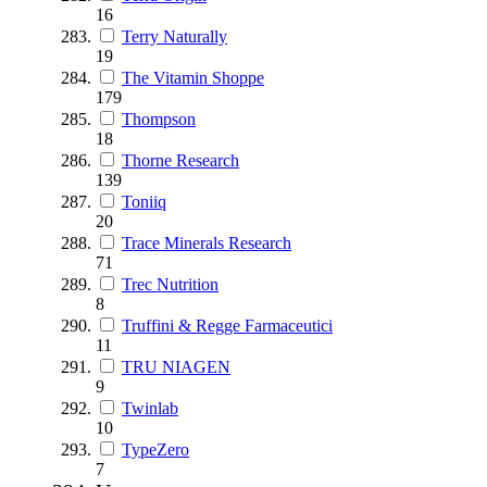
16
Terry Naturally
19
The Vitamin Shoppe
179
Thompson
18
Thorne Research
139
Toniiq
20
Trace Minerals Research
71
Trec Nutrition
8
Truffini & Regge Farmaceutici
11
TRU NIAGEN
9
Twinlab
10
TypeZero
7