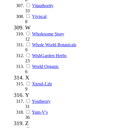
Vitauthority
33
Viviscal
8
W
Wholesome Story
12
Whole World Botanicals
9
WishGarden Herbs
23
World Organic
6
X
Xtend-Life
9
Y
Youtheory
31
Yum-V's
36
Z