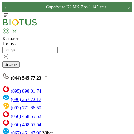
‹
›
Спробуйте K2 MK-7 за 1 145 грн
Каталог
Пошук
Знайти
(044) 545 77 23
(095) 898 01 74
(096) 267 72 17
(093) 771 66 50
(050) 468 55 52
(050) 468 55 54
(067) 461 47 96
Viber