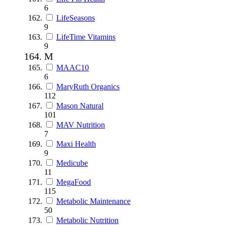
6
LifeSeasons
9
LifeTime Vitamins
9
M
MAAC10
6
MaryRuth Organics
112
Mason Natural
101
MAV Nutrition
7
Maxi Health
9
Medicube
11
MegaFood
115
Metabolic Maintenance
50
Metabolic Nutrition