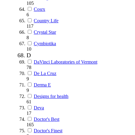
105
Cosrx
6
Country Life
117
Crystal Star
8
Cymbiotika
10
D
DaVinci Laboratories of Vermont
78
De La Cruz
9
Derma E
9
Designs for health
61
Deva
17
Doctor's Best
165
Doctor's Finest