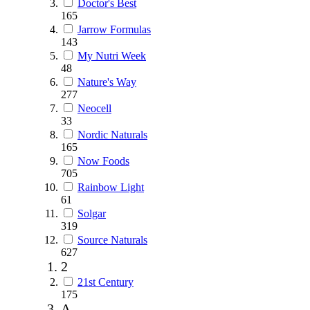
Doctor's Best
165
Jarrow Formulas
143
My Nutri Week
48
Nature's Way
277
Neocell
33
Nordic Naturals
165
Now Foods
705
Rainbow Light
61
Solgar
319
Source Naturals
627
2
21st Century
175
A