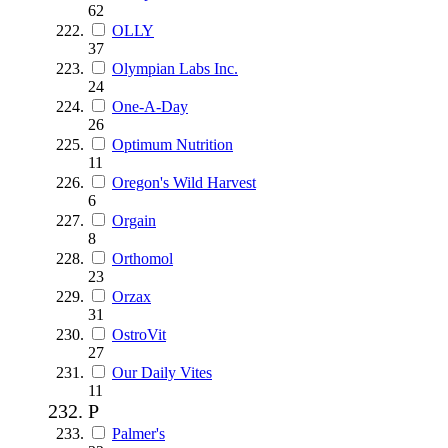
62
OLLY
37
Olympian Labs Inc.
24
One-A-Day
26
Optimum Nutrition
11
Oregon's Wild Harvest
6
Orgain
8
Orthomol
23
Orzax
31
OstroVit
27
Our Daily Vites
11
P
Palmer's