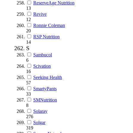
ReserveAge Nutrition
13
Revive
12
Ronnie Coleman
20
RSP Nutrition
14
S
Sambucol
6
Scivation
16
Seeking Health
57
SmartyPants
33
SMNutrition
8
Solaray
276
Solgar
319