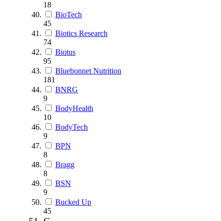
18
BioTech
45
Biotics Research
74
Biotus
95
Bluebonnet Nutrition
181
BNRG
9
BodyHealth
10
BodyTech
9
BPN
8
Bragg
8
BSN
9
Bucked Up
45
C