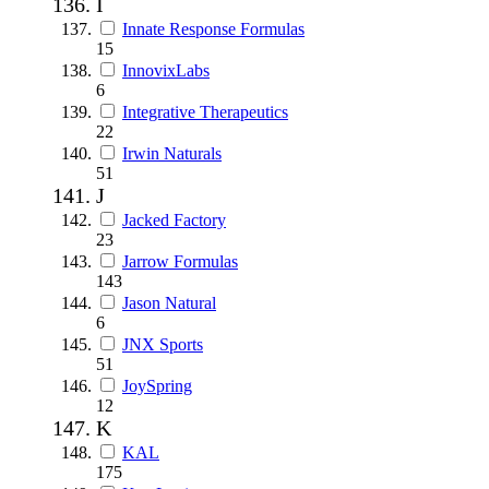
I
Innate Response Formulas
15
InnovixLabs
6
Integrative Therapeutics
22
Irwin Naturals
51
J
Jacked Factory
23
Jarrow Formulas
143
Jason Natural
6
JNX Sports
51
JoySpring
12
K
KAL
175