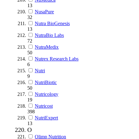
13
NusaPure
32
Nutra BioGenesis
13
NutraBio Labs
72
NutraMedix
50
Nutrex Research Labs
6
Nutri
9
NutriBiotic
50
Nutricology
19
Nutricost
398
NutriExpert
13
O
Olimp Nutrition