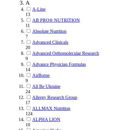
A
A-Line
13
AB PRO® NUTRITION
11
Absolute Nutrition
7
Advanced Clinicals
20
Advanced Orthomolecular Research
9
Advance Physician Formulas
14
AirBorne
9
All Be Ukraine
24
Allergy Research Group
17
ALLMAX Nutrition
124
ALPHA LION
10