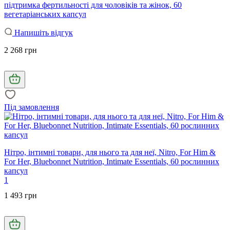
підтримка фертильності для чоловіків та жінок, 60
вегетаріанських капсул
Напишіть відгук
2 268 грн
Під замовлення
Нітро, інтимні товари, для нього та для неї, Nitro, For Him &
For Her, Bluebonnet Nutrition, Intimate Essentials, 60 рослинних
капсул
1
1 493 грн