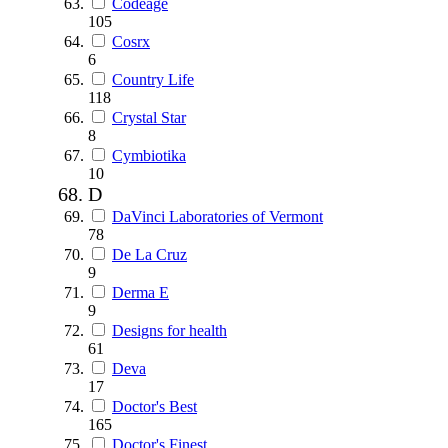
Codeage
105
Cosrx
6
Country Life
118
Crystal Star
8
Cymbiotika
10
D
DaVinci Laboratories of Vermont
78
De La Cruz
9
Derma E
9
Designs for health
61
Deva
17
Doctor's Best
165
Doctor's Finest