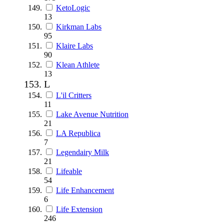
KetoLogic
13
Kirkman Labs
95
Klaire Labs
90
Klean Athlete
13
L
L'il Critters
11
Lake Avenue Nutrition
21
LA Republica
7
Legendairy Milk
21
Lifeable
54
Life Enhancement
6
Life Extension
246