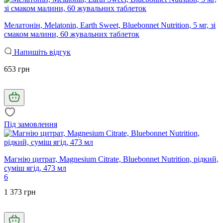
Мелатонін, Melatonin, Earth Sweet, Bluebonnet Nutrition, 5 мг, зі
смаком малини, 60 жувальних таблеток
Напишіть відгук
653 грн
Під замовлення
Магнію цитрат, Magnesium Citrate, Bluebonnet Nutrition, рідкий,
суміш ягід, 473 мл
6
1 373 грн