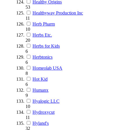
Healthy Origins
53
Healthyway Production Inc
11
Herb Pharm
10
Herbs Etc.
20
Herbs for Kids
6
Herbtonics
6
Homeolab USA
8
Hot Kid
6
Humanx
9
Hyalogic LLC
10
Hydroxycut
11
Hyland's
32