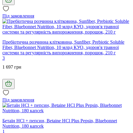
Під замовлення
Пребіотична розчинна клітковина, Sunfiber, Prebiotic Soluble
Fiber, Bluebonnet Nutrition, 10 млрд КУО, здоров'я травної
системи та регулярність випорожнення, порошок, 210 г
3
1 697 грн
Під замовлення
Бетаїн HCl + пепсин, Betaine HCl Plus Pepsin, Bluebonnet
Nutrition, 180 капcek
1