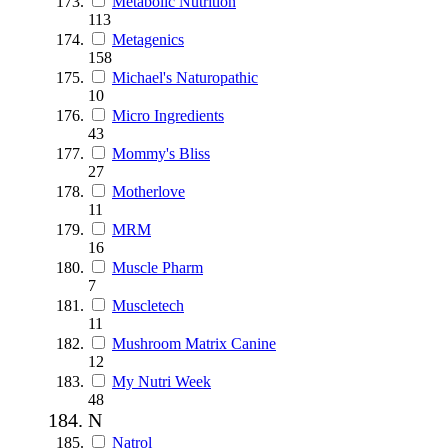
Metabolic Nutrition
113
Metagenics
158
Michael's Naturopathic
10
Micro Ingredients
43
Mommy's Bliss
27
Motherlove
11
MRM
16
Muscle Pharm
7
Muscletech
11
Mushroom Matrix Canine
12
My Nutri Week
48
N
Natrol