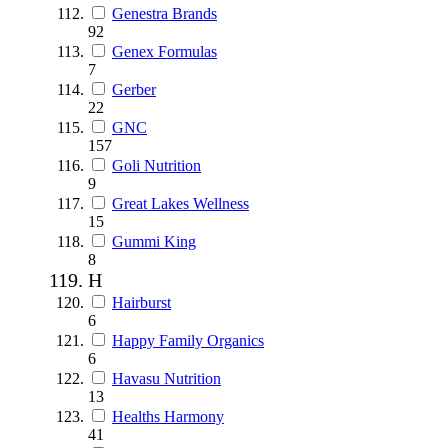
Genestra Brands
92
Genex Formulas
7
Gerber
22
GNC
157
Goli Nutrition
9
Great Lakes Wellness
15
Gummi King
8
H
Hairburst
6
Happy Family Organics
6
Havasu Nutrition
13
Healths Harmony
41