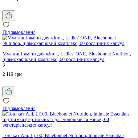
Під замовлення
Мультивітаміни для жінок, Ladies' ONE, Bluebonnet Nutrition,
цільнохарчовий комплекс, 60 рослинних капсул
3
2 119 грн
Під замовлення
Тонгкат Алі, Lj100, Bluebonnet Nutrition, Intimate Essentials,