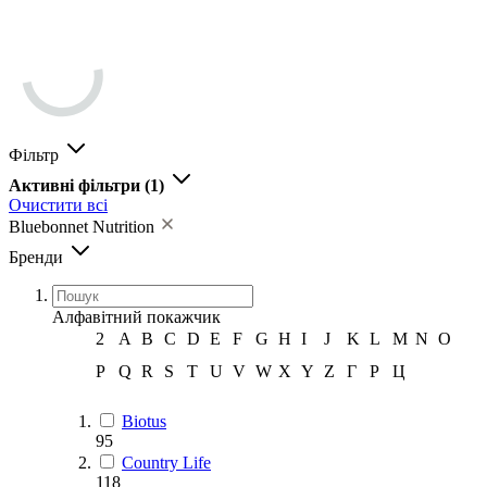
Фільтр
Активні фільтри
(1)
Очистити всі
Bluebonnet Nutrition
Бренди
Алфавітний покажчик
2
A
B
C
D
E
F
G
H
I
J
K
L
M
N
O
P
Q
R
S
T
U
V
W
X
Y
Z
Г
Р
Ц
Biotus
95
Country Life
118