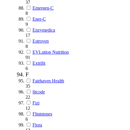
37
Emergen-C
8
Ener-C
9
Enzymedica
17
Estroven
8
EVLution Nutrition
91
Extrifit
6
F
Fairhaven Health
35
fitcode
22
Fizi
12
Flintstones
6
Flora