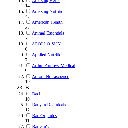
Amazing Herbs
14
Amazing Nutrition
47
American Health
27
Animal Essentials
7
APOLLO SUN
6
Applied Nutrition
7
Arthur Andrew Medical
9
Aurora Nutrascience
19
B
Bach
10
Banyan Botanicals
12
BareOrganics
11
Barlean's