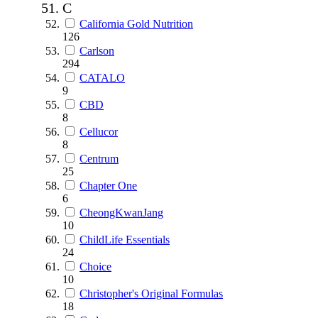
C
California Gold Nutrition
126
Carlson
294
CATALO
9
CBD
8
Cellucor
8
Centrum
25
Chapter One
6
CheongKwanJang
10
ChildLife Essentials
24
Choice
10
Christopher's Original Formulas
18