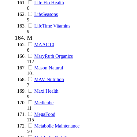
Life Flo Health
6
LifeSeasons
9
LifeTime Vitamins
9
M
MAAC10
6
MaryRuth Organics
112
Mason Natural
101
MAV Nutrition
7
Maxi Health
9
Medicube
11
MegaFood
115
Metabolic Maintenance
50