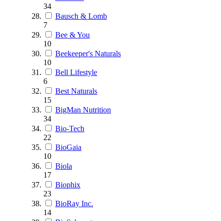
34
Bausch & Lomb
7
Bee & You
10
Beekeeper's Naturals
10
Bell Lifestyle
6
Best Naturals
15
BigMan Nutrition
34
Bio-Tech
22
BioGaia
10
Biola
17
Biophix
23
BioRay Inc.
14