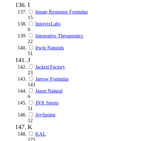
I
Innate Response Formulas
15
InnovixLabs
6
Integrative Therapeutics
22
Irwin Naturals
51
J
Jacked Factory
23
Jarrow Formulas
143
Jason Natural
6
JNX Sports
51
JoySpring
12
K
KAL
175