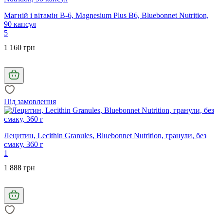
Магній і вітамін В-6, Magnesium Plus B6, Bluebonnet Nutrition,
90 капсул
5
1 160 грн
Під замовлення
Лецитин, Lecithin Granules, Bluebonnet Nutrition, гранули, без
смаку, 360 г
1
1 888 грн