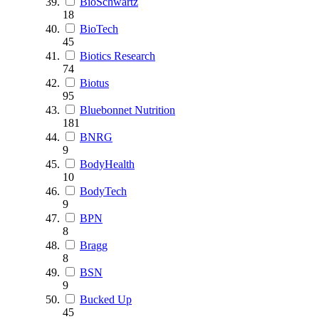
BioSchwartz
18
BioTech
45
Biotics Research
74
Biotus
95
Bluebonnet Nutrition
181
BNRG
9
BodyHealth
10
BodyTech
9
BPN
8
Bragg
8
BSN
9
Bucked Up
45