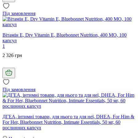
Під замовлення
Вітамін Е, Dry Vitamin E, Bluebonnet Nutrition, 400 МО, 100
капсул
1
2 326 грн
Під замовлення
ДГЕА, інтимні товари, для нього та для неї, DHEA, For Him &
For Her, Bluebonnet Nutrition, Intimate Essentials, 50 мг, 60
рослинних капсул