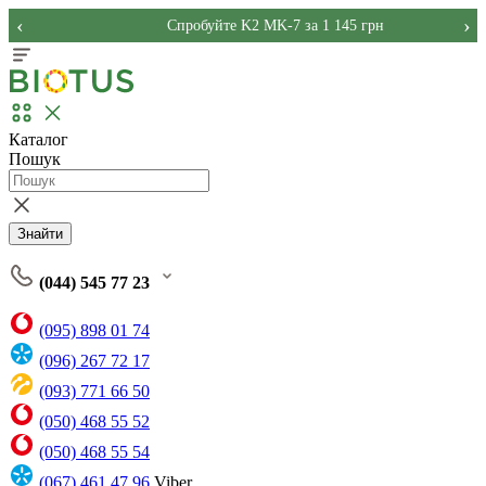
‹
›
Спробуйте K2 MK-7 за 1 145 грн
Каталог
Пошук
Знайти
(044) 545 77 23
(095) 898 01 74
(096) 267 72 17
(093) 771 66 50
(050) 468 55 52
(050) 468 55 54
(067) 461 47 96
Viber