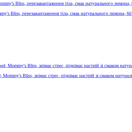
mmy's Bliss, перезавантаження тіла, смак натурального лимона, 
, Mommy's Bliss, знімає стрес, піднімає настрій зі смаком натур