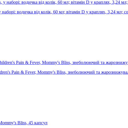
аборі: водичка від колік, 60 мл; вітамін D у краплях, 3,24 мл; сол
ildren's Pain & Fever, Mommy's Bliss, знеболюючий та жарознижувал