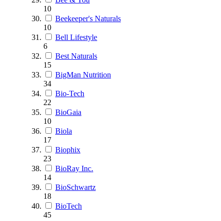
10
Beekeeper's Naturals
10
Bell Lifestyle
6
Best Naturals
15
BigMan Nutrition
34
Bio-Tech
22
BioGaia
10
Biola
17
Biophix
23
BioRay Inc.
14
BioSchwartz
18
BioTech
45