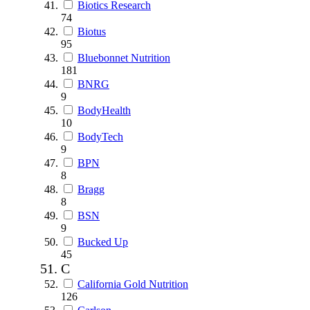
Biotics Research
74
Biotus
95
Bluebonnet Nutrition
181
BNRG
9
BodyHealth
10
BodyTech
9
BPN
8
Bragg
8
BSN
9
Bucked Up
45
C
California Gold Nutrition
126