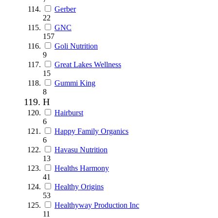
Gerber
22
GNC
157
Goli Nutrition
9
Great Lakes Wellness
15
Gummi King
8
H
Hairburst
6
Happy Family Organics
6
Havasu Nutrition
13
Healths Harmony
41
Healthy Origins
53
Healthyway Production Inc
11