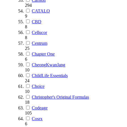
Carlson
294
CATALO
9
CBD
8
Cellucor
8
Centrum
25
Chapter One
6
CheongKwanJang
10
ChildLife Essentials
24
Choice
10
Christopher's Original Formulas
18
Codeage
105
Cosrx
6