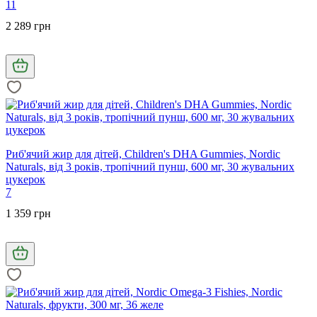
11
2 289 грн
Риб'ячий жир для дітей, Children's DHA Gummies, Nordic
Naturals, від 3 років, тропічний пунш, 600 мг, 30 жувальних
цукерок
7
1 359 грн