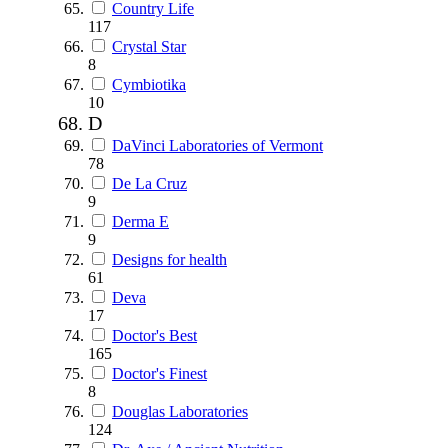
Country Life
117
Crystal Star
8
Cymbiotika
10
D
DaVinci Laboratories of Vermont
78
De La Cruz
9
Derma E
9
Designs for health
61
Deva
17
Doctor's Best
165
Doctor's Finest
8
Douglas Laboratories
124