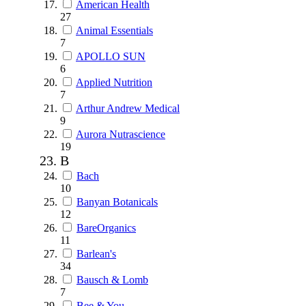
American Health
27
Animal Essentials
7
APOLLO SUN
6
Applied Nutrition
7
Arthur Andrew Medical
9
Aurora Nutrascience
19
B
Bach
10
Banyan Botanicals
12
BareOrganics
11
Barlean's
34
Bausch & Lomb
7
Bee & You