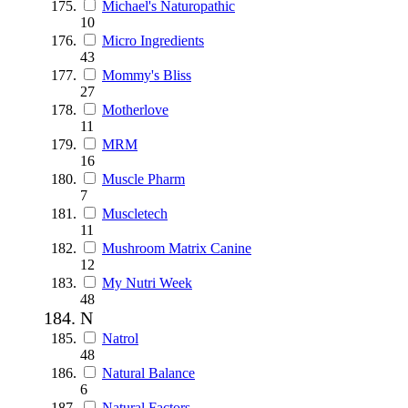
Michael's Naturopathic
10
Micro Ingredients
43
Mommy's Bliss
27
Motherlove
11
MRM
16
Muscle Pharm
7
Muscletech
11
Mushroom Matrix Canine
12
My Nutri Week
48
N
Natrol
48
Natural Balance
6
Natural Factors