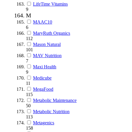
LifeTime Vitamins
9
M
MAAC10
6
MaryRuth Organics
112
Mason Natural
101
MAV Nutrition
7
Maxi Health
9
Medicube
11
MegaFood
115
Metabolic Maintenance
50
Metabolic Nutrition
113
Metagenics
158