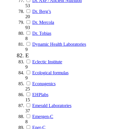
Dr. Axe / Ancient Nutrition
53
Dr. Berg’s
20
Dr. Mercola
93
Dr. Tobias
8
Dynamic Health Laboratories
9
E
Eclectic Institute
9
Ecological formulas
9
Econugenics
25
EHPlabs
15
Emerald Laboratories
37
Emergen-C
8
Ener-C