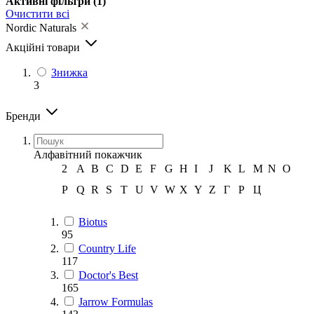
Активні фільтри
(1)
Очистити всі
Nordic Naturals
Акційні товари
Знижка
3
Бренди
Алфавітний покажчик
2
A
B
C
D
E
F
G
H
I
J
K
L
M
N
O
P
Q
R
S
T
U
V
W
X
Y
Z
Г
Р
Ц
Biotus
95
Country Life
117
Doctor's Best
165
Jarrow Formulas