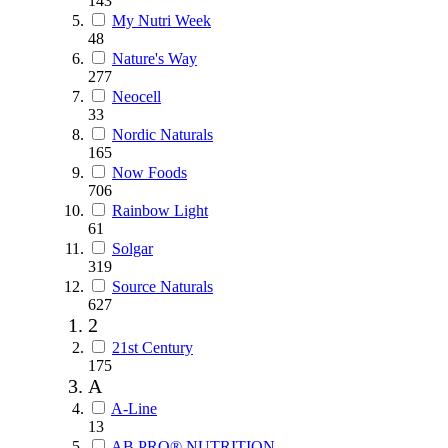
143
My Nutri Week
48
Nature's Way
277
Neocell
33
Nordic Naturals
165
Now Foods
706
Rainbow Light
61
Solgar
319
Source Naturals
627
2
21st Century
175
A
A-Line
13
AB PRO® NUTRITION