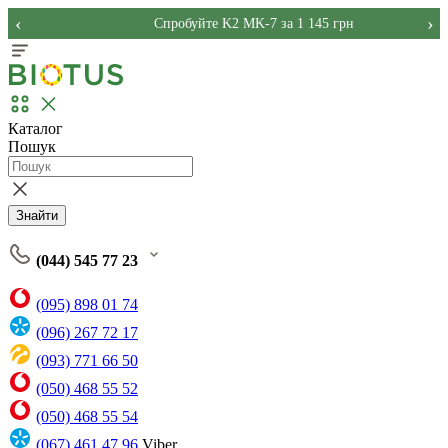
‹
›
Спробуйте K2 MK-7 за 1 145 грн
Каталог
Пошук
Знайти
(044) 545 77 23
(095) 898 01 74
(096) 267 72 17
(093) 771 66 50
(050) 468 55 52
(050) 468 55 54
(067) 461 47 96
Viber