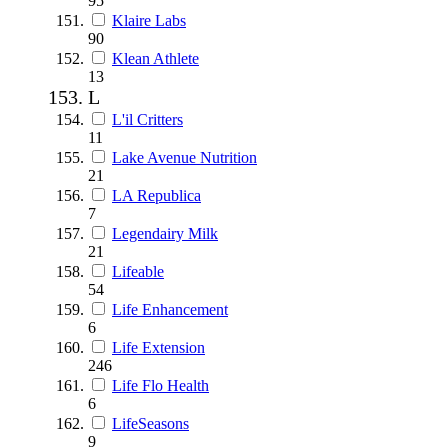
95
Klaire Labs
90
Klean Athlete
13
L
L'il Critters
11
Lake Avenue Nutrition
21
LA Republica
7
Legendairy Milk
21
Lifeable
54
Life Enhancement
6
Life Extension
246
Life Flo Health
6
LifeSeasons
9