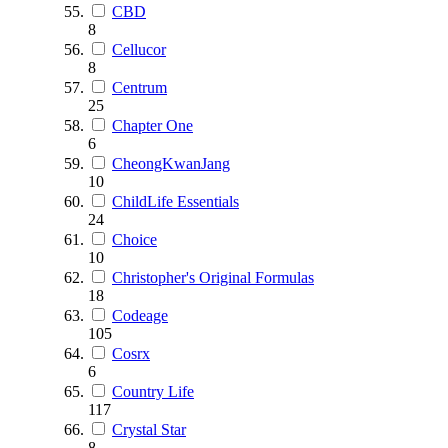
CBD
8
Cellucor
8
Centrum
25
Chapter One
6
CheongKwanJang
10
ChildLife Essentials
24
Choice
10
Christopher's Original Formulas
18
Codeage
105
Cosrx
6
Country Life
117
Crystal Star
8