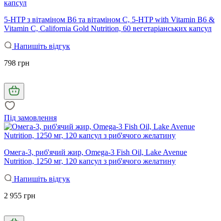
5-HTP з вітаміном B6 та вітаміном C, 5-HTP with Vitamin B6 &
Vitamin C, California Gold Nutrition, 60 вегетаріанських капсул
Напишіть відгук
798 грн
Під замовлення
Омега-3, риб'ячий жир, Omega-3 Fish Oil, Lake Avenue
Nutrition, 1250 мг, 120 капсул з риб'ячого желатину
Напишіть відгук
2 955 грн