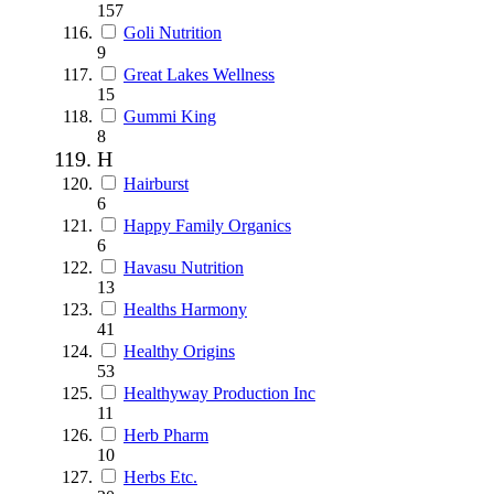
157
Goli Nutrition
9
Great Lakes Wellness
15
Gummi King
8
H
Hairburst
6
Happy Family Organics
6
Havasu Nutrition
13
Healths Harmony
41
Healthy Origins
53
Healthyway Production Inc
11
Herb Pharm
10
Herbs Etc.