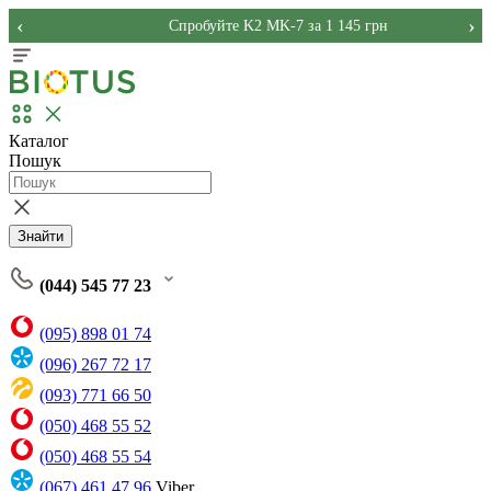
‹
›
Спробуйте K2 MK-7 за 1 145 грн
Каталог
Пошук
Знайти
(044) 545 77 23
(095) 898 01 74
(096) 267 72 17
(093) 771 66 50
(050) 468 55 52
(050) 468 55 54
(067) 461 47 96
Viber