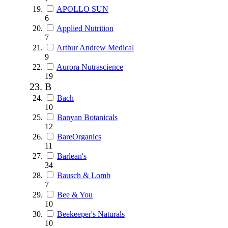
APOLLO SUN
6
Applied Nutrition
7
Arthur Andrew Medical
9
Aurora Nutrascience
19
B
Bach
10
Banyan Botanicals
12
BareOrganics
11
Barlean's
34
Bausch & Lomb
7
Bee & You
10
Beekeeper's Naturals
10