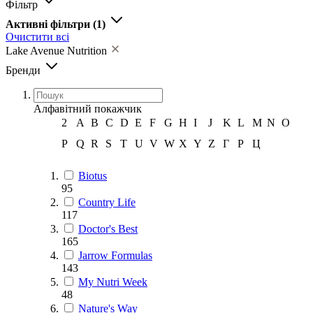
Фільтр
Активні фільтри
(1)
Очистити всі
Lake Avenue Nutrition
Бренди
Алфавітний покажчик
2
A
B
C
D
E
F
G
H
I
J
K
L
M
N
O
P
Q
R
S
T
U
V
W
X
Y
Z
Г
Р
Ц
Biotus
95
Country Life
117
Doctor's Best
165
Jarrow Formulas
143
My Nutri Week
48
Nature's Way