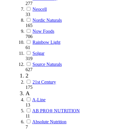
277
Neocell
33
Nordic Naturals
165
Now Foods
706
Rainbow Light
61
Solgar
319
Source Naturals
627
2
21st Century
175
A
A-Line
13
AB PRO® NUTRITION
11
Absolute Nutrition
7