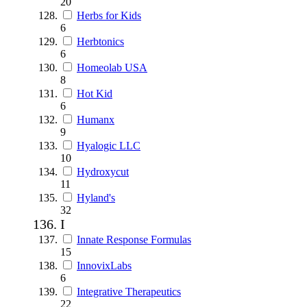
20
Herbs for Kids
6
Herbtonics
6
Homeolab USA
8
Hot Kid
6
Humanx
9
Hyalogic LLC
10
Hydroxycut
11
Hyland's
32
I
Innate Response Formulas
15
InnovixLabs
6
Integrative Therapeutics
22