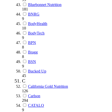
Bluebonnet Nutrition
181
BNRG
9
BodyHealth
10
BodyTech
9
BPN
8
Bragg
8
BSN
9
Bucked Up
45
C
California Gold Nutrition
126
Carlson
294
CATALO
9