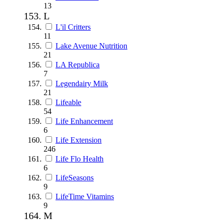
13
L
L'il Critters
11
Lake Avenue Nutrition
21
LA Republica
7
Legendairy Milk
21
Lifeable
54
Life Enhancement
6
Life Extension
246
Life Flo Health
6
LifeSeasons
9
LifeTime Vitamins
9
M