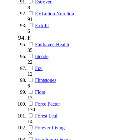
Estroven
8
EVLution Nutrition
91
Extrifit
6
F
Fairhaven Health
35
fitcode
22
Fizi
12
Flintstones
6
Flora
13
Force Factor
130
Forest Leaf
14
Forever Living
24
Four Sigma Foods