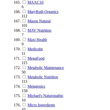
MAAC10
6
MaryRuth Organics
112
Mason Natural
101
MAV Nutrition
7
Maxi Health
9
Medicube
11
MegaFood
115
Metabolic Maintenance
50
Metabolic Nutrition
113
Metagenics
158
Michael's Naturopathic
10
Micro Ingredients
43