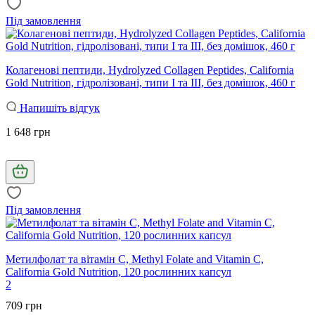
Під замовлення
Колагенові пептиди, Hydrolyzed Collagen Peptides, California
Gold Nutrition, гідролізовані, типи I та III, без домішок, 460 г
Напишіть відгук
1 648 грн
Під замовлення
Метилфолат та вітамін С, Methyl Folate and Vitamin C,
California Gold Nutrition, 120 рослинних капсул
2
709 грн