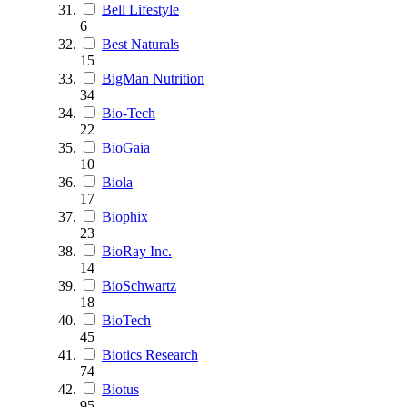
Bell Lifestyle
6
Best Naturals
15
BigMan Nutrition
34
Bio-Tech
22
BioGaia
10
Biola
17
Biophix
23
BioRay Inc.
14
BioSchwartz
18
BioTech
45
Biotics Research
74
Biotus
95