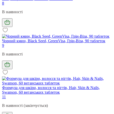
8
В наявності
Чорний кмин, Black Seed, GreenVisa, Грін-Віза, 90 таблеток
9
В наявності
Формула для шкіри, волосся та нігтів, Hair, Skin & Nails,
Swanson, 60 веганських таблеток
11
В наявності (закінчується)