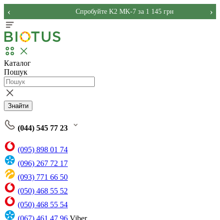
‹
›
Спробуйте K2 MK-7 за 1 145 грн
Каталог
Пошук
Знайти
(044) 545 77 23
(095) 898 01 74
(096) 267 72 17
(093) 771 66 50
(050) 468 55 52
(050) 468 55 54
(067) 461 47 96
Viber