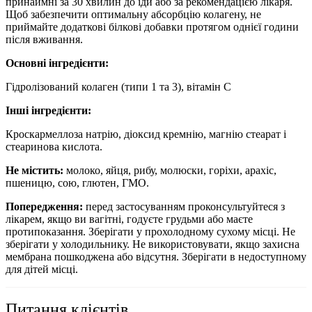
принаймні за 30 хвилин до їди або за рекомендацією лікаря.
Щоб забезпечити оптимальну абсорбцію колагену, не
приймайте додаткові білкові добавки протягом однієї години
після вживання.
Основні інгредієнти:
Гідролізований колаген (типи 1 та 3), вітамін С
Інші інгредієнти:
Кроскармеллоза натрію, діоксид кремнію, магнію стеарат і
стеаринова кислота.
Не містить:
молоко, яйця, рибу, молюски, горіхи, арахіс,
пшеницю, сою, глютен, ГМО.
Попередження:
перед застосуванням проконсультуйтеся з
лікарем, якщо ви вагітні, годуєте грудьми або маєте
протипоказання. Зберігати у прохолодному сухому місці. Не
зберігати у холодильнику. Не використовувати, якщо захисна
мембрана пошкоджена або відсутня. Зберігати в недоступному
для дітей місці.
Питання клієнтів