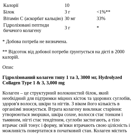
Калорії
10
Білок
3 г
<1%**
Вітамін С (аскорбат кальцію)
30 мг
33%
Гідролізовані пептиди
3 г
*
бичачого колагену
* Добова потреба не визначена.
** Відсоток від добової потреби ґрунтується на дієті в 2000
калорій.
Опис
Гідролізований колаген типу 1 та 3, 3000 мг, Hydrolyzed
Collagen Type 1 & 3, 3,000 mg
Колаген – це структурний волокнистий білок, який
необхідний для
підтримки
міцних кісток та здорових суглобів,
здоров'я волосся, шкіри та нігтів. З віком його кількість в
організмі знижується. Втрата колагену викликає старіння:
утворюються зморшки, шкіра сохне, волосся стає тонким і
тьмяним, нігті стає тендітним, суглоби застигають, а тіло
втрачає свій тонус і форму, зв'язки втрачають свою цілісність і
можливість повертатися в початковий стан. Колаген містить