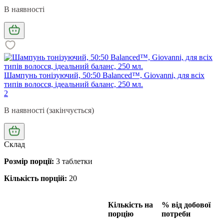
В наявності
Шампунь тонізуючий, 50:50 Balanced™, Giovanni, для всіх
типів волосся, ідеальний баланс, 250 мл.
2
В наявності (закінчується)
Склад
Розмір порції:
3 таблетки
Кількість порцій:
20
Кількість на
% від добової
порцію
потреби