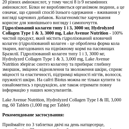
20 різних амінокислот, у тому числі 8 із 9 незамінних
амінокислот. Білки не виробляються організмом людини, а це
означає, що єдиний спосіб їхнього одержання – вживання у
вигляді харчових добавок. Колагеномістке харчування
корисне для зовнішнього вигляду і самопочуття.
Гідролізований колаген типу 1 і 3, 3000 мг, Hydrolyzed
Collagen Type 1 & 3, 3000 mg, Lake Avenue Nutrition
- 100%
чистий продукт, який містить гідролізований яловичий
колаген (гідролізований колаген - це оброблена форма кола
тварин, вигодованих на підніжному кормі на пасовищах
Бразилії. Гідролізований колаген типу 1 і 3, 3000 мг,
Hydrolyzed Collagen Type 1 & 3, 3,000 mg, Lake Avenue
Nutrition
зберігає
синтез колагену та
прибирає
глибину
зморшок,
зміцнює
відновлення та зволоження шкіри, сприяє
міцності та еластичності,
підтримці
міцності нігтів, волосся,
пружністі шкіри. На сайті Biotus можна не тільки купити та
ознайомитись з продукцією, але також отримати повну
інформацію у наших консультантів.
Lake Avenue Nutrition, Hydrolyzed Collagen Type I & III, 3,000
mg, 60 Tablets (1,000 mg per Tablet)
Рекомендоване застосування:
Приймайте по 3 таблетки двічі на день натщесерце,