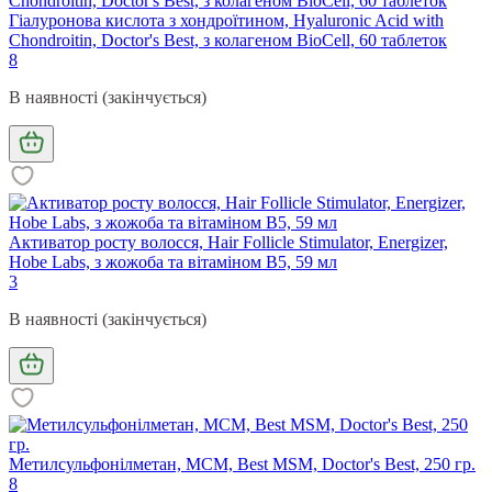
Гіалуронова кислота з хондроїтином, Hyaluronic Acid with
Chondroitin, Doctor's Best, з колагеном BioCell, 60 таблеток
8
В наявності (закінчується)
Активатор росту волосся, Hair Follicle Stimulator, Energizer,
Hobe Labs, з жожоба та вітаміном B5, 59 мл
3
В наявності (закінчується)
Метилсульфонілметан, МСМ, Best MSM, Doctor's Best, 250 гр.
8