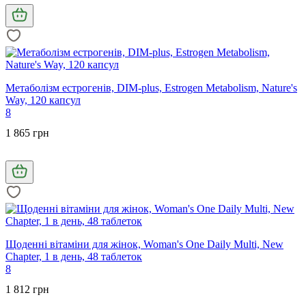
Метаболізм естрогенів, DIM-plus, Estrogen Metabolism, Nature's
Way, 120 капсул
8
1 865 грн
Щоденні вітаміни для жінок, Woman's One Daily Multi, New
Chapter, 1 в день, 48 таблеток
8
1 812 грн