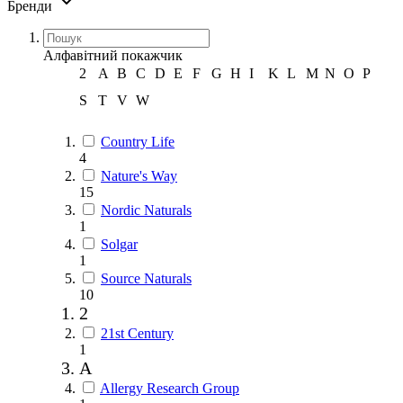
Бренди
Алфавітний покажчик
2
A
B
C
D
E
F
G
H
I
K
L
M
N
O
P
S
T
V
W
Country Life
4
Nature's Way
15
Nordic Naturals
1
Solgar
1
Source Naturals
10
2
21st Century
1
A
Allergy Research Group