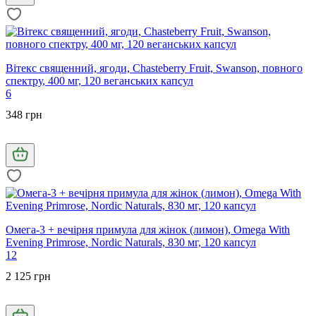
Вітекс священний, ягоди, Chasteberry Fruit, Swanson, повного
спектру, 400 мг, 120 веганських капсул
6
348 грн
Омега-3 + вечірня примула для жінок (лимон), Omega With
Evening Primrose, Nordic Naturals, 830 мг, 120 капсул
12
2 125 грн