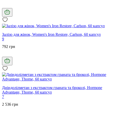
Залізо для жінок, Women's Iron Restore, Carlson, 60 капсул
9
792 грн
Диіндолілметан з екстрактом граната та броколі, Hormone
Advantage, Thorne, 60 капсул
7
2 536 грн