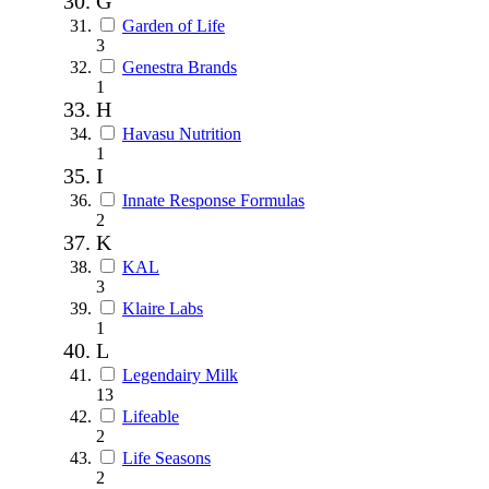
G
Garden of Life
3
Genestra Brands
1
H
Havasu Nutrition
1
I
Innate Response Formulas
2
K
KAL
3
Klaire Labs
1
L
Legendairy Milk
13
Lifeable
2
Life Seasons
2