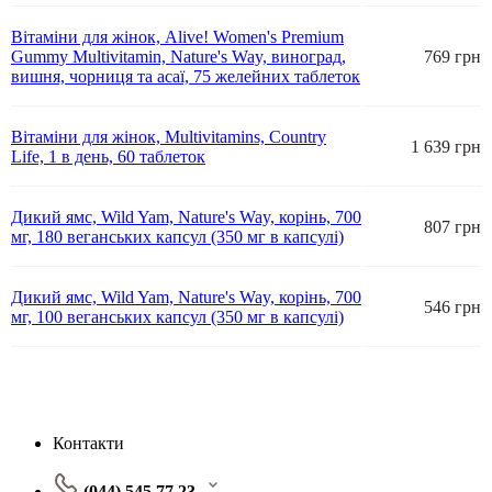
Вітаміни для жінок, Alive! Women's Premium
Gummy Multivitamin, Nature's Way, виноград,
769 грн
вишня, чорниця та асаї, 75 желейних таблеток
Вітаміни для жінок, Multivitamins, Country
1 639 грн
Life, 1 в день, 60 таблеток
Дикий ямс, Wild Yam, Nature's Way, корінь, 700
807 грн
мг, 180 веганських капсул (350 мг в капсулі)
Дикий ямс, Wild Yam, Nature's Way, корінь, 700
546 грн
мг, 100 веганських капсул (350 мг в капсулі)
Контакти
(044) 545 77 23