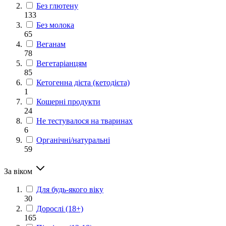
Без глютену
133
Без молока
65
Веганам
78
Вегетаріанцям
85
Кетогенна дієта (кетодієта)
1
Кошерні продукти
24
Не тестувалося на тваринах
6
Органічні/натуральні
59
За віком
Для будь-якого віку
30
Дорослі (18+)
165