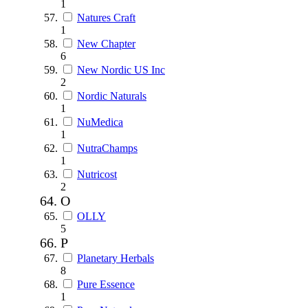
1
Natures Craft
1
New Chapter
6
New Nordic US Inc
2
Nordic Naturals
1
NuMedica
1
NutraChamps
1
Nutricost
2
O
OLLY
5
P
Planetary Herbals
8
Pure Essence
1