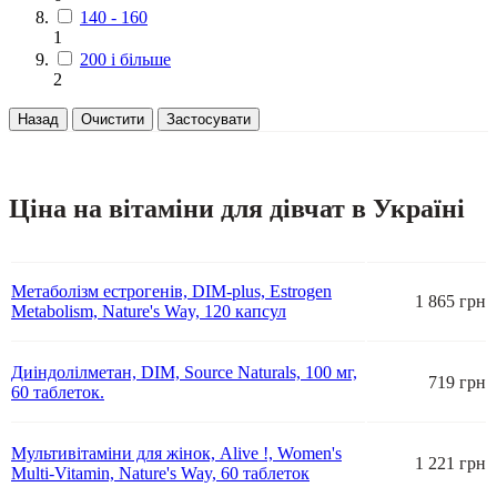
140 - 160
1
200 і більше
2
Назад
Очистити
Застосувати
Ціна на вітаміни для дівчат в Україні
Метаболізм естрогенів, DIM-plus, Estrogen
1 865 грн
Metabolism, Nature's Way, 120 капсул
Диіндолілметан, DIM, Source Naturals, 100 мг,
719 грн
60 таблеток.
Мультивітаміни для жінок, Alive !, Women's
1 221 грн
Multi-Vitamin, Nature's Way, 60 таблеток