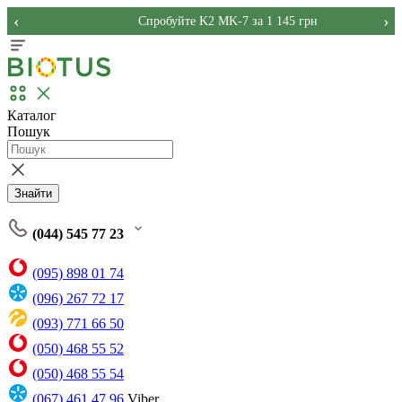
‹
›
Спробуйте K2 MK-7 за 1 145 грн
Каталог
Пошук
Знайти
(044) 545 77 23
(095) 898 01 74
(096) 267 72 17
(093) 771 66 50
(050) 468 55 52
(050) 468 55 54
(067) 461 47 96
Viber