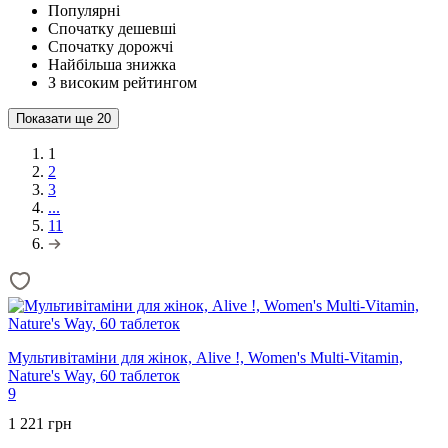
Популярні
Спочатку дешевші
Спочатку дорожчі
Найбільша знижка
З високим рейтингом
Показати ще
20
1
2
3
...
11
Мультивітаміни для жінок, Alive !, Women's Multi-Vitamin,
Nature's Way, 60 таблеток
9
1 221 грн