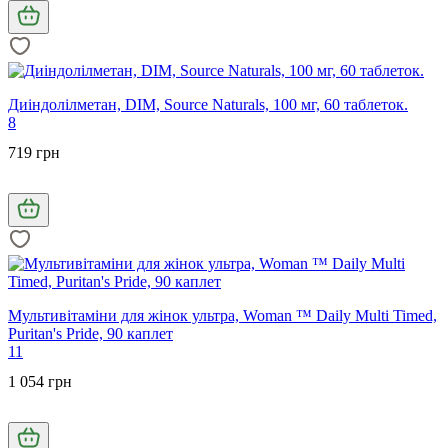
Диіндолілметан, DIM, Source Naturals, 100 мг, 60 таблеток.
8
719 грн
Мультивітаміни для жінок ультра, Woman ™ Daily Multi Timed,
Puritan's Pride, 90 каплет
11
1 054 грн