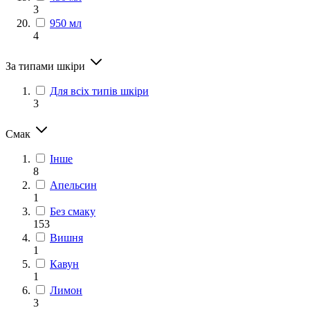
3
950 мл
4
За типами шкіри
Для всіх типів шкіри
3
Смак
Інше
8
Апельсин
1
Без смаку
153
Вишня
1
Кавун
1
Лимон
3