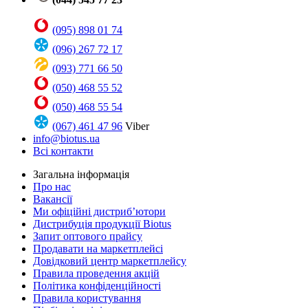
(095) 898 01 74
(096) 267 72 17
(093) 771 66 50
(050) 468 55 52
(050) 468 55 54
(067) 461 47 96
Viber
info@biotus.ua
Всі контакти
Загальна інформація
Про нас
Вакансії
Ми офіційні дистриб’ютори
Дистрибуція продукції Biotus
Запит оптового прайсу
Продавати на маркетплейсі
Довідковий центр маркетплейсу
Правила проведення акцій
Політика конфіденційності
Правила користування