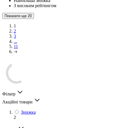
Найбільша знижка
З високим рейтингом
Показати ще
20
1
2
3
...
11
Фільтр
Акційні товари
Знижка
2