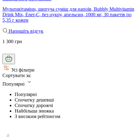
Мультивітаміни, шипуча суміш для напоїв, Bubbly Multivitamin
Drink Mix, Ener-C, без цукру, апельсин, 1000 мг, 30 пакетів по
5,35 г кожен
Напишіть відгук
1 300 грн
Усі фільтри
Сортувати за:
Популярні
Популярні
Спочатку дешевші
Спочатку дорожчі
Найбільша знижка
З високим рейтингом