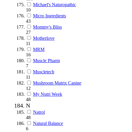
Michael's Naturopathic
10
Micro Ingredients
43
Mommy's Bliss
27
Motherlove
11
MRM
16
Muscle Pharm
7
Muscletech
11
Mushroom Matrix Canine
12
My Nutri Week
48
N
Natrol
48
Natural Balance
6