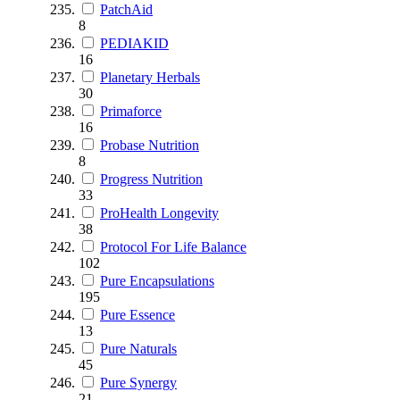
PatchAid
8
PEDIAKID
16
Planetary Herbals
30
Primaforce
16
Probase Nutrition
8
Progress Nutrition
33
ProHealth Longevity
38
Protocol For Life Balance
102
Pure Encapsulations
195
Pure Essence
13
Pure Naturals
45
Pure Synergy
21