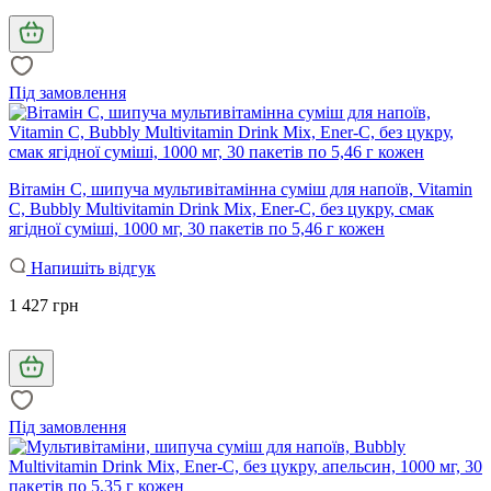
Під замовлення
Вітамін С, шипуча мультивітамінна суміш для напоїв, Vitamin
C, Bubbly Multivitamin Drink Mix, Ener-C, без цукру, смак
ягідної суміші, 1000 мг, 30 пакетів по 5,46 г кожен
Напишіть відгук
1 427 грн
Під замовлення