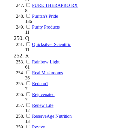
PURE THERAPRO RX
8
Puritan's Pride
186
Purity Products
11
Q
Quicksilver Scientific
11
R
Rainbow Light
61
Real Mushrooms
36
Redcon1
7
Rejuvenated
7
Renew Life
12
ReserveAge Nutrition
13
Revive