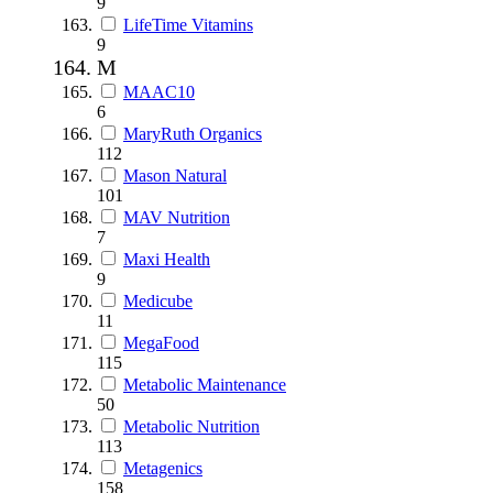
9
LifeTime Vitamins
9
M
MAAC10
6
MaryRuth Organics
112
Mason Natural
101
MAV Nutrition
7
Maxi Health
9
Medicube
11
MegaFood
115
Metabolic Maintenance
50
Metabolic Nutrition
113
Metagenics
158