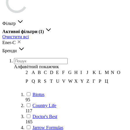
Фільтр
Активні фільтри
(1)
Очистити всі
Ener-C
Бренди
Алфавітний покажчик
2
A
B
C
D
E
F
G
H
I
J
K
L
M
N
O
P
Q
R
S
T
U
V
W
X
Y
Z
Г
Р
Ц
Biotus
95
Country Life
117
Doctor's Best
165
Jarrow Formulas