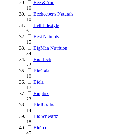
Bee & You
10
Beekeeper's Naturals
10
Bell Lifestyle
6
Best Naturals
15
BigMan Nutrition
34
Bio-Tech
22
BioGaia
10
Biola
17
Biophix
23
BioRay Inc.
14
BioSchwartz
18
BioTech
45