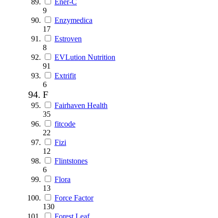
Ener-C
9
Enzymedica
17
Estroven
8
EVLution Nutrition
91
Extrifit
6
F
Fairhaven Health
35
fitcode
22
Fizi
12
Flintstones
6
Flora
13
Force Factor
130
Forest Leaf