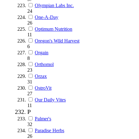
Olympian Labs Inc.
24
One-A-Day
26
Optimum Nutrition
11
Oregon's Wild Harvest
6
Orgain
8
Orthomol
23
Orzax
31
OstroVit
27
Our Daily Vites
11
P
Palmer's
32
Paradise Herbs
26