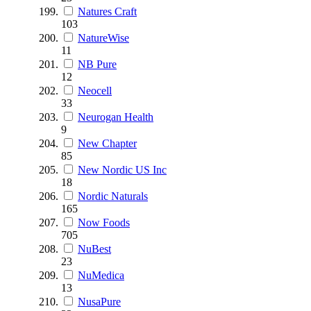
Natures Craft
103
NatureWise
11
NB Pure
12
Neocell
33
Neurogan Health
9
New Chapter
85
New Nordic US Inc
18
Nordic Naturals
165
Now Foods
705
NuBest
23
NuMedica
13
NusaPure