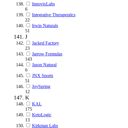
InnovixLabs
6
Integrative Therapeutics
22
Irwin Naturals
51
J
Jacked Factory
23
Jarrow Formulas
143
Jason Natural
6
JNX Sports
51
JoySpring
12
K
KAL
175
KetoLogic
13
Kirkman Labs