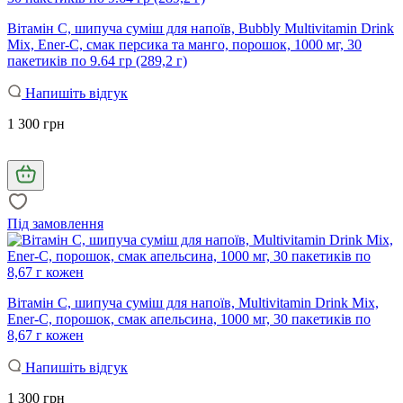
Вітамін С, шипуча суміш для напоїв, Bubbly Multivitamin Drink
Mix, Ener-C, смак персика та манго, порошок, 1000 мг, 30
пакетиків по 9.64 гр (289,2 г)
Напишіть відгук
1 300 грн
Під замовлення
Вітамін С, шипуча суміш для напоїв, Multivitamin Drink Mix,
Ener-C, порошок, смак апельсина, 1000 мг, 30 пакетиків по
8,67 г кожен
Напишіть відгук
1 300 грн