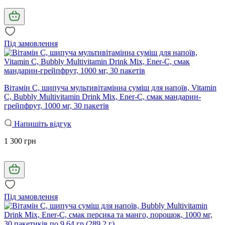
Під замовлення
Вітамін С, шипуча мультивітамінна суміш для напоїв, Vitamin
C, Bubbly Multivitamin Drink Mix, Ener-C, смак мандарин-
грейпфрут, 1000 мг, 30 пакетів
Напишіть відгук
1 300 грн
Під замовлення