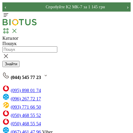
‹
›
Спробуйте K2 MK-7 за 1 145 грн
Каталог
Пошук
Знайти
(044) 545 77 23
(095) 898 01 74
(096) 267 72 17
(093) 771 66 50
(050) 468 55 52
(050) 468 55 54
(067) 461 47 96
Viber