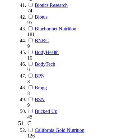
Biotics Research
74
Biotus
95
Bluebonnet Nutrition
181
BNRG
9
BodyHealth
10
BodyTech
9
BPN
8
Bragg
8
BSN
9
Bucked Up
45
C
California Gold Nutrition
126