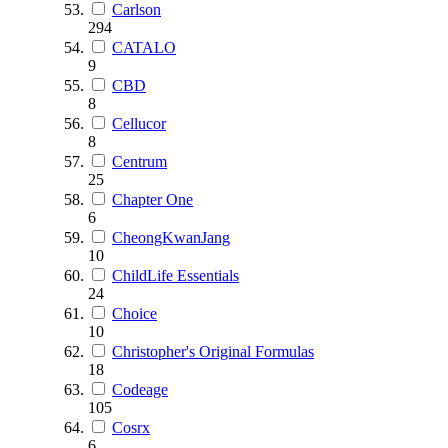
Carlson
294
CATALO
9
CBD
8
Cellucor
8
Centrum
25
Chapter One
6
CheongKwanJang
10
ChildLife Essentials
24
Choice
10
Christopher's Original Formulas
18
Codeage
105
Cosrx
6