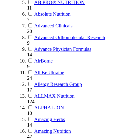
AB PRO® NUTRITION
11
Absolute Nutrition
7
Advanced Clinicals
20
Advanced Orthomolecular Research
9
Advance Physician Formulas
14
AirBorne
9
All Be Ukraine
24
Allergy Research Group
17
ALLMAX Nutrition
124
ALPHA LION
10
Amazing Herbs
14
Amazing Nutrition
47