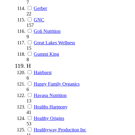
7
Gerber
22
GNC
157
Goli Nutrition
9
Great Lakes Wellness
15
Gummi King
8
H
Hairburst
6
Happy Family Organics
6
Havasu Nutrition
13
Healths Harmony
41
Healthy Origins
53
Healthyway Production Inc