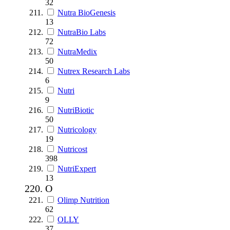
32
Nutra BioGenesis
13
NutraBio Labs
72
NutraMedix
50
Nutrex Research Labs
6
Nutri
9
NutriBiotic
50
Nutricology
19
Nutricost
398
NutriExpert
13
O
Olimp Nutrition
62
OLLY
37