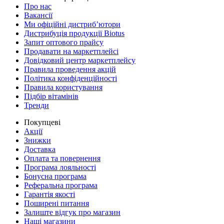
Про нас
Вакансії
Ми офіційні дистриб’ютори
Дистрибуція продукції Biotus
Запит оптового прайсу
Продавати на маркетплейсі
Довідковий центр маркетплейсу
Правила проведення акцій
Політика конфіденційності
Правила користування
Підбір вітамінів
Тренди
Покупцеві
Акції
Знижки
Доставка
Оплата та повернення
Програма лояльності
Бонусна програма
Реферальна програма
Гарантія якості
Поширені питання
Залиште відгук про магазин
Наші магазини