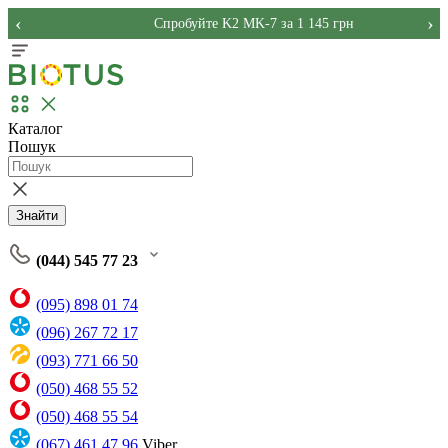
‹
›
Спробуйте K2 MK-7 за 1 145 грн
Каталог
Пошук
Знайти
(044) 545 77 23
(095) 898 01 74
(096) 267 72 17
(093) 771 66 50
(050) 468 55 52
(050) 468 55 54
(067) 461 47 96
Viber