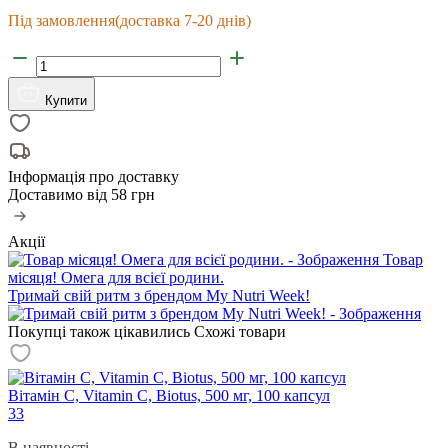
Під замовлення
(доставка 7-20 днів)
Купити
Інформація про доставку
Доставимо від
58 грн
Акції
Товар
місяця! Омега для всієї родини.
Тримай свій ритм з брендом My Nutri Week!
Покупці також цікавились
Схожі товари
Вітамін С, Vitamin C, Biotus, 500 мг, 100 капсул
33
В наявності