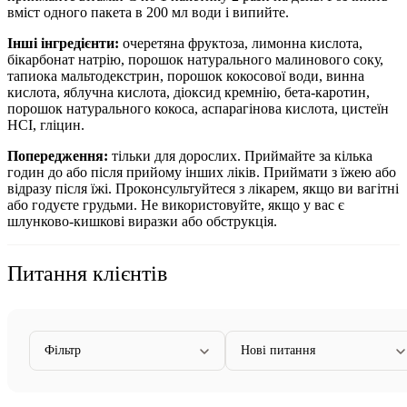
вміст одного пакета в 200 мл води і випийте.
Інші інгредієнти:
очеретяна фруктоза, лимонна кислота,
бікарбонат натрію, порошок натурального малинового соку,
тапиока мальтодекстрин, порошок кокосової води, винна
кислота, яблучна кислота, діоксид кремнію, бета-каротин,
порошок натурального кокоса, аспарагінова кислота, цистеїн
HCI, гліцин.
Попередження:
тільки для дорослих. Приймайте за кілька
годин до або після прийому інших ліків. Приймати з їжею або
відразу після їжі. Проконсультуйтеся з лікарем, якщо ви вагітні
або годуєте грудьми. Не використовуйте, якщо у вас є
шлунково-кишкові виразки або обструкція.
Питання клієнтів
Фільтр
Нові питання