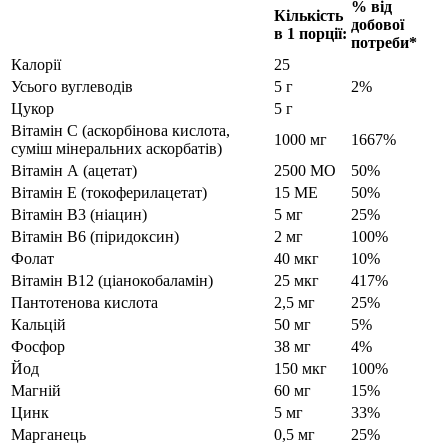
% від
Кількість
добової
в 1 порції:
потреби*
Калорії
25
Усього вуглеводів
5 г
2%
Цукор
5 г
Вітамін С (аскорбінова кислота,
1000 мг
1667%
суміш мінеральних аскорбатів)
Вітамін А (ацетат)
2500 МО
50%
Вітамін E (токоферилацетат)
15 МЕ
50%
Вітамін B3 (ніацин)
5 мг
25%
Вітамін B6 (піридоксин)
2 мг
100%
Фолат
40 мкг
10%
Вітамін B12 (ціанокобаламін)
25 мкг
417%
Пантотенова кислота
2,5 мг
25%
Кальцій
50 мг
5%
Фосфор
38 мг
4%
Йод
150 мкг
100%
Магній
60 мг
15%
Цинк
5 мг
33%
Марганець
0,5 мг
25%