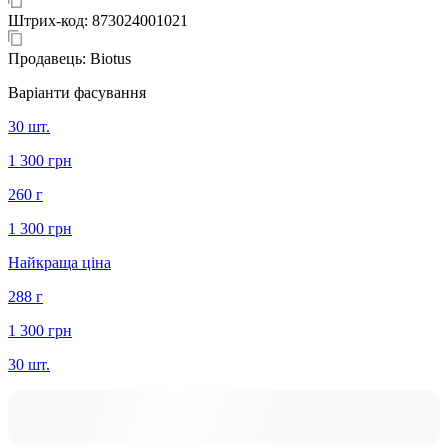
Штрих-код:
873024001021
Продавець:
Biotus
Варіанти фасування
30 шт.
1 300 грн
260 г
1 300 грн
Найкраща ціна
288 г
1 300 грн
30 шт.