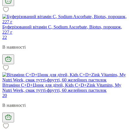
Буферізований вітамін С, Sodium Ascorbate, Biotus, порошок,
227 г
22
В наявності
Вітаміни С+D+Цинк для дітей, Kids C+D+Zink Vitamins, My
Nutri Week, смак тутті-фрутті, 60 желейних пастилок
20
В наявності