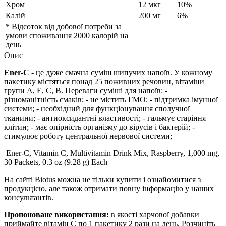
Хром
12 мкг
10%
Калій
200 мг
6%
* Відсоток від добової потреби за
умови споживання 2000 калорій на
день
Опис
Ener-C
- це дуже смачна суміш шипучих напоїв. У кожному
пакетику містяться понад 25 поживних речовин, вітаміни
групи А, Е, С, В. Переваги суміші для напоїв: -
різноманітність смаків; - не містить ГМО; - підтримка імунної
системи; - необхідний для функціонування сполучної
тканини; - антиоксидантні властивості; - гальмує старіння
клітин; - має опірність організму до вірусів і бактерій; -
стимулює роботу центральної нервової системи;
Ener-C, Vitamin C, Multivitamin Drink Mix, Raspberry, 1,000 mg,
30 Packets, 0.3 oz (9.28 g) Each
На сайті Biotus можна не тільки купити і ознайомитися з
продукцією, але також отримати повну інформацію у наших
консультантів.
Пропоноване використання:
в якості харчової добавки
приймайте вітамін С по 1 пакетику 2 рази на день. Розчиніть