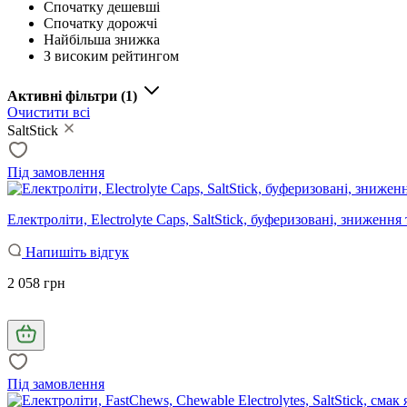
Спочатку дешевші
Спочатку дорожчі
Найбільша знижка
З високим рейтингом
Активні фільтри
(1)
Очистити всі
SaltStick
Під замовлення
Електроліти, Electrolyte Caps, SaltStick, буферизовані, зниженн
Напишіть відгук
2 058 грн
Під замовлення