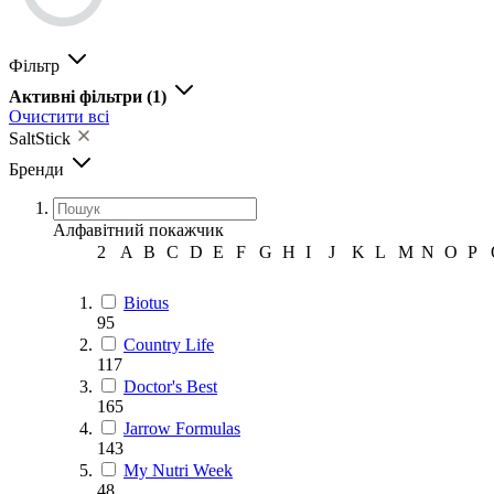
Фільтр
Активні фільтри
(1)
Очистити всі
SaltStick
Бренди
Алфавітний покажчик
2
A
B
C
D
E
F
G
H
I
J
K
L
M
N
O
P
Biotus
95
Country Life
117
Doctor's Best
165
Jarrow Formulas
143
My Nutri Week
48