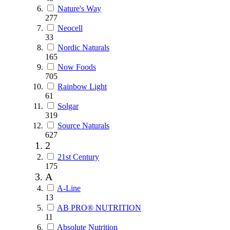
Nature's Way
277
Neocell
33
Nordic Naturals
165
Now Foods
705
Rainbow Light
61
Solgar
319
Source Naturals
627
2
21st Century
175
A
A-Line
13
AB PRO® NUTRITION
11
Absolute Nutrition