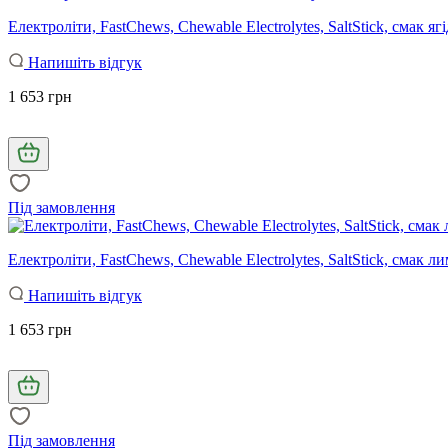
Електроліти, FastChews, Chewable Electrolytes, SaltStick, смак я
Напишіть відгук
1 653 грн
Під замовлення
Електроліти, FastChews, Chewable Electrolytes, SaltStick, смак 
Напишіть відгук
1 653 грн
Під замовлення