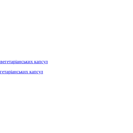
егетаріанських капсул