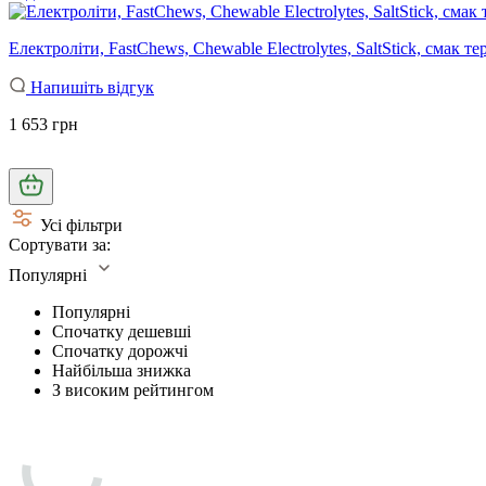
Електроліти, FastChews, Chewable Electrolytes, SaltStick, смак 
Напишіть відгук
1 653 грн
Усі фільтри
Сортувати за:
Популярні
Популярні
Спочатку дешевші
Спочатку дорожчі
Найбільша знижка
З високим рейтингом