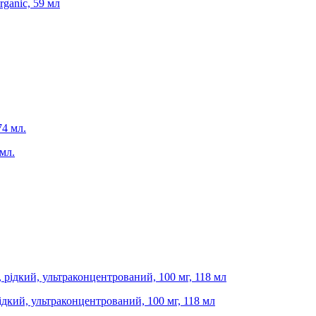
rganic, 59 мл
 мл.
 рідкий, ультраконцентрований, 100 мг, 118 мл