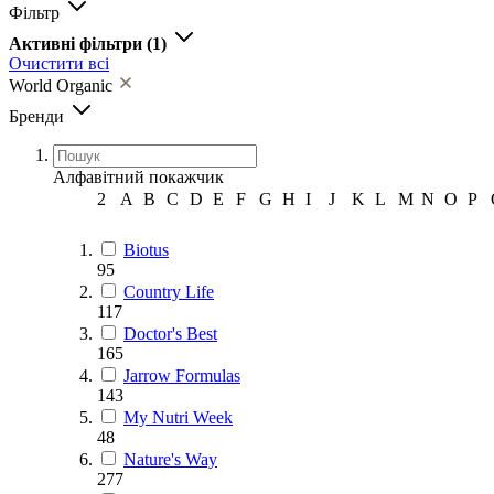
Фільтр
Активні фільтри
(1)
Очистити всі
World Organic
Бренди
Алфавітний покажчик
2
A
B
C
D
E
F
G
H
I
J
K
L
M
N
O
P
Biotus
95
Country Life
117
Doctor's Best
165
Jarrow Formulas
143
My Nutri Week
48
Nature's Way
277