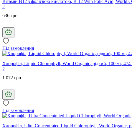
Вітамін В12 з фолієвою кислотою, B-12 With Folic Acid, World O
2
636 грн
Під замовлення
Хлорофіл, Liquid Chlorophyll, World Organic, рідкий, 100 мг, 474
2
1 072 грн
Під замовлення
Хлорофіл, Ultra Concentrated Liquid Chlorophyll, World Organic,