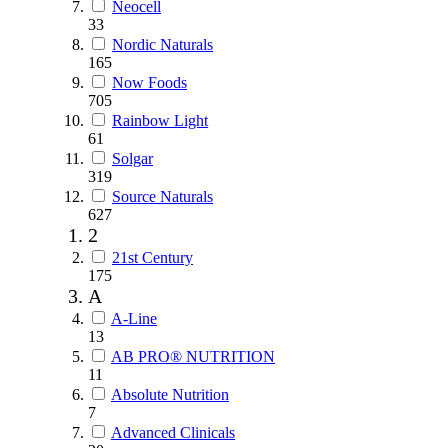
Neocell
33
Nordic Naturals
165
Now Foods
705
Rainbow Light
61
Solgar
319
Source Naturals
627
2
21st Century
175
A
A-Line
13
AB PRO® NUTRITION
11
Absolute Nutrition
7
Advanced Clinicals