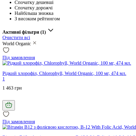
Спочатку дешевші
Спочатку дорожчі
Найбільша знижка
З високим рейтингом
Активні фільтри
(1)
Очистити всі
World Organic
Під замовлення
Рідкий хлорофіл, Chlorophyll, World Organic, 100 мг, 474 мл.
1
1 463 грн
Під замовлення