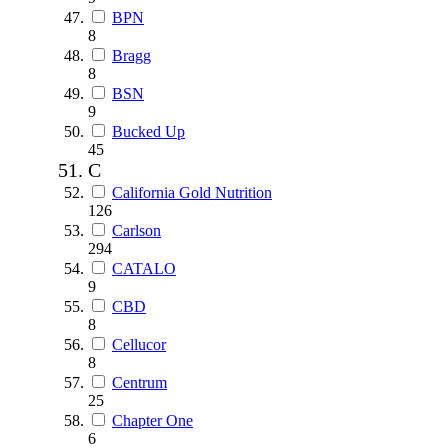
BPN
8
Bragg
8
BSN
9
Bucked Up
45
C
California Gold Nutrition
126
Carlson
294
CATALO
9
CBD
8
Cellucor
8
Centrum
25
Chapter One
6