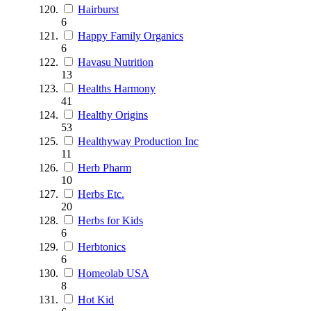
Hairburst
6
Happy Family Organics
6
Havasu Nutrition
13
Healths Harmony
41
Healthy Origins
53
Healthyway Production Inc
11
Herb Pharm
10
Herbs Etc.
20
Herbs for Kids
6
Herbtonics
6
Homeolab USA
8
Hot Kid