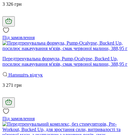
3 326 грн
Під замовлення
Передтренувальна формула, Pump-Ocalypse, Bucked Up,
посилює накачування м'язів, смак червоної малини, 388,95 г
Напишіть відгук
3 271 грн
Під замовлення