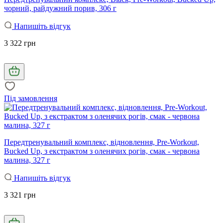
чорний, райдужний порив, 306 г
Напишіть відгук
3 322 грн
Під замовлення
Передтренувальний комплекс, відновлення, Pre-Workout,
Bucked Up, з екстрактом з оленячих рогів, смак - червона
малина, 327 г
Напишіть відгук
3 321 грн