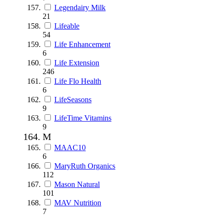
Legendairy Milk
21
Lifeable
54
Life Enhancement
6
Life Extension
246
Life Flo Health
6
LifeSeasons
9
LifeTime Vitamins
9
M
MAAC10
6
MaryRuth Organics
112
Mason Natural
101
MAV Nutrition
7