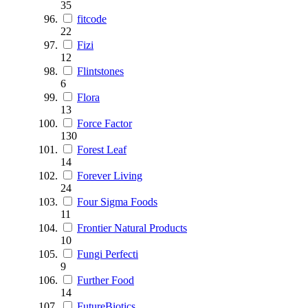
35
fitcode
22
Fizi
12
Flintstones
6
Flora
13
Force Factor
130
Forest Leaf
14
Forever Living
24
Four Sigma Foods
11
Frontier Natural Products
10
Fungi Perfecti
9
Further Food
14
FutureBiotics