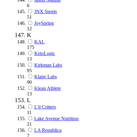
6
JNX Sports
51
JoySpring
12
K
KAL
175
KetoLogic
13
Kirkman Labs
95
Klaire Labs
90
Klean Athlete
13
L
L'il Critters
11
Lake Avenue Nutrition
21
LA Republica
7