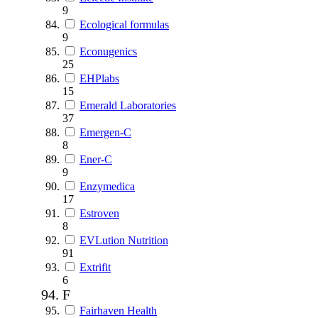
9
Ecological formulas
9
Econugenics
25
EHPlabs
15
Emerald Laboratories
37
Emergen-C
8
Ener-C
9
Enzymedica
17
Estroven
8
EVLution Nutrition
91
Extrifit
6
F
Fairhaven Health