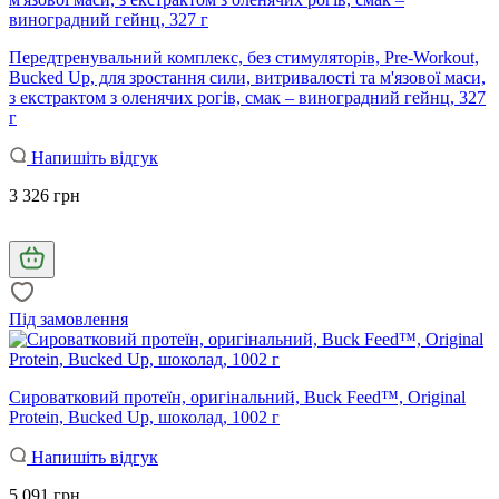
Передтренувальний комплекс, без стимуляторів, Pre-Workout,
Bucked Up, для зростання сили, витривалості та м'язової маси,
з екстрактом з оленячих рогів, смак – виноградний гейнц, 327
г
Напишіть відгук
3 326 грн
Під замовлення
Сироватковий протеїн, оригінальний, Buck Feed™, Original
Protein, Bucked Up, шоколад, 1002 г
Напишіть відгук
5 091 грн