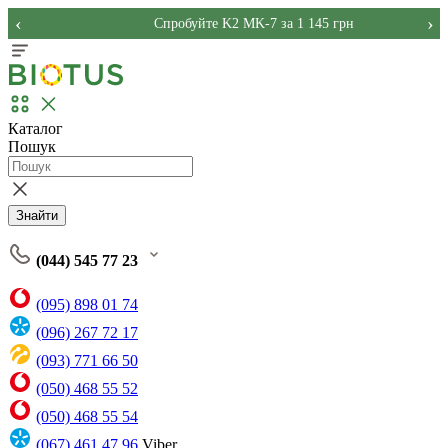
‹
›
Спробуйте K2 MK-7 за 1 145 грн
Каталог
Пошук
Знайти
(044) 545 77 23
(095) 898 01 74
(096) 267 72 17
(093) 771 66 50
(050) 468 55 52
(050) 468 55 54
(067) 461 47 96
Viber