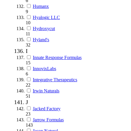
6
Humanx
9
Hyalogic LLC
10
Hydroxycut
11
Hyland's
32
I
Innate Response Formulas
15
InnovixLabs
6
Integrative Therapeutics
22
Irwin Naturals
51
J
Jacked Factory
23
Jarrow Formulas
143
Jason Natural