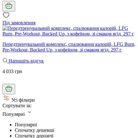
Під замовлення
Передтренувальний комплекс, спалювання калорій, LFG Burn,
Pre-Workout, Bucked Up, з кофеїном, зі смаком ягід, 297 г
Напишіть відгук
4 033 грн
Усі фільтри
Сортувати за:
Популярні
Популярні
Спочатку дешевші
Спочатку дорожчі