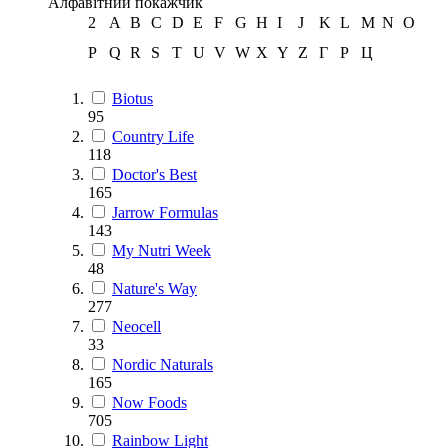
Алфавітний покажчик
2
A
B
C
D
E
F
G
H
I
J
K
L
M
N
O
P
Q
R
S
T
U
V
W
X
Y
Z
Г
Р
Ц
Biotus
95
Country Life
118
Doctor's Best
165
Jarrow Formulas
143
My Nutri Week
48
Nature's Way
277
Neocell
33
Nordic Naturals
165
Now Foods
705
Rainbow Light