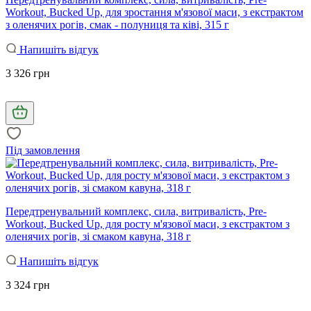
Workout, Bucked Up, для зростання м'язової маси, з екстрактом
з оленячих рогів, смак - полуниця та ківі, 315 г
Напишіть відгук
3 326 грн
Під замовлення
Передтренувальний комплекс, сила, витривалість, Pre-
Workout, Bucked Up, для росту м'язової маси, з екстрактом з
оленячих рогів, зі смаком кавуна, 318 г
Напишіть відгук
3 324 грн