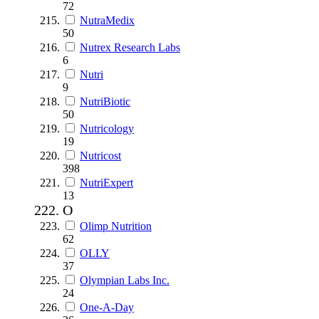
72
NutraMedix
50
Nutrex Research Labs
6
Nutri
9
NutriBiotic
50
Nutricology
19
Nutricost
398
NutriExpert
13
O
Olimp Nutrition
62
OLLY
37
Olympian Labs Inc.
24
One-A-Day