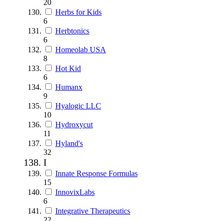
20
Herbs for Kids
6
Herbtonics
6
Homeolab USA
8
Hot Kid
6
Humanx
9
Hyalogic LLC
10
Hydroxycut
11
Hyland's
32
I
Innate Response Formulas
15
InnovixLabs
6
Integrative Therapeutics
22