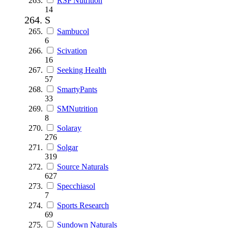
RSP Nutrition
14
S
Sambucol
6
Scivation
16
Seeking Health
57
SmartyPants
33
SMNutrition
8
Solaray
276
Solgar
319
Source Naturals
627
Specchiasol
7
Sports Research
69
Sundown Naturals