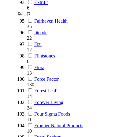
Extrifit
6
F
Fairhaven Health
35
fitcode
22
Fizi
12
Flintstones
6
Flora
13
Force Factor
130
Forest Leaf
14
Forever Living
24
Four Sigma Foods
11
Frontier Natural Products
10