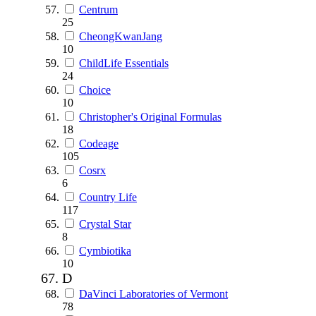
Centrum
25
CheongKwanJang
10
ChildLife Essentials
24
Choice
10
Christopher's Original Formulas
18
Codeage
105
Cosrx
6
Country Life
117
Crystal Star
8
Cymbiotika
10
D
DaVinci Laboratories of Vermont
78