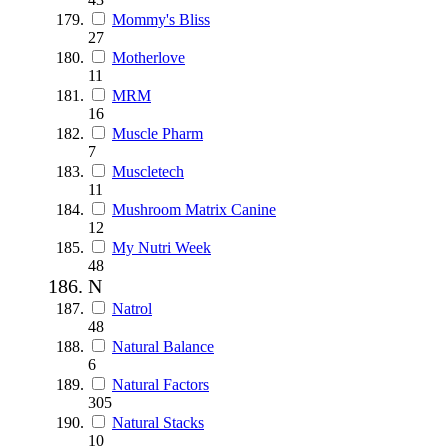
Mommy's Bliss
27
Motherlove
11
MRM
16
Muscle Pharm
7
Muscletech
11
Mushroom Matrix Canine
12
My Nutri Week
48
N
Natrol
48
Natural Balance
6
Natural Factors
305
Natural Stacks
10