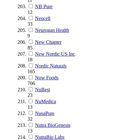
11
NB Pure
12
Neocell
33
Neurogan Health
9
New Chapter
85
New Nordic US Inc
18
Nordic Naturals
165
Now Foods
706
NuBest
23
NuMedica
13
NusaPure
32
Nutra BioGenesis
13
NutraBio Labs