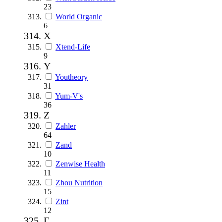
23
World Organic
6
X
Xtend-Life
9
Y
Youtheory
31
Yum-V's
36
Z
Zahler
64
Zand
10
Zenwise Health
11
Zhou Nutrition
15
Zint
12
Г