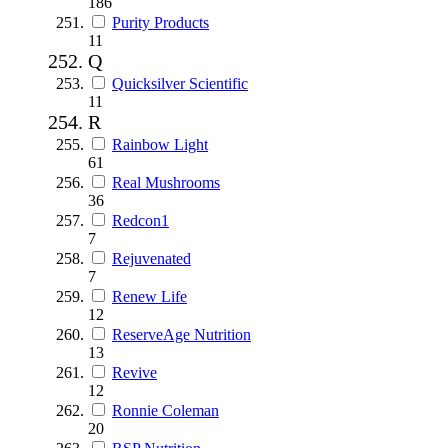
186
Purity Products
11
Q
Quicksilver Scientific
11
R
Rainbow Light
61
Real Mushrooms
36
Redcon1
7
Rejuvenated
7
Renew Life
12
ReserveAge Nutrition
13
Revive
12
Ronnie Coleman
20