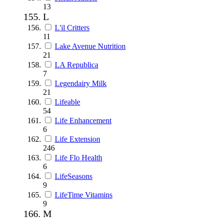
13
L
L'il Critters
11
Lake Avenue Nutrition
21
LA Republica
7
Legendairy Milk
21
Lifeable
54
Life Enhancement
6
Life Extension
246
Life Flo Health
6
LifeSeasons
9
LifeTime Vitamins
9
M