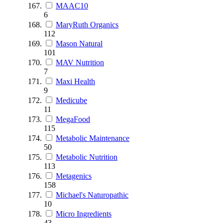
MAAC10
6
MaryRuth Organics
112
Mason Natural
101
MAV Nutrition
7
Maxi Health
9
Medicube
11
MegaFood
115
Metabolic Maintenance
50
Metabolic Nutrition
113
Metagenics
158
Michael's Naturopathic
10
Micro Ingredients
43