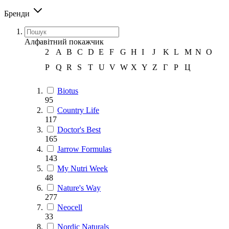
Бренди
Алфавітний покажчик
2
A
B
C
D
E
F
G
H
I
J
K
L
M
N
O
P
Q
R
S
T
U
V
W
X
Y
Z
Г
Р
Ц
Biotus
95
Country Life
117
Doctor's Best
165
Jarrow Formulas
143
My Nutri Week
48
Nature's Way
277
Neocell
33
Nordic Naturals