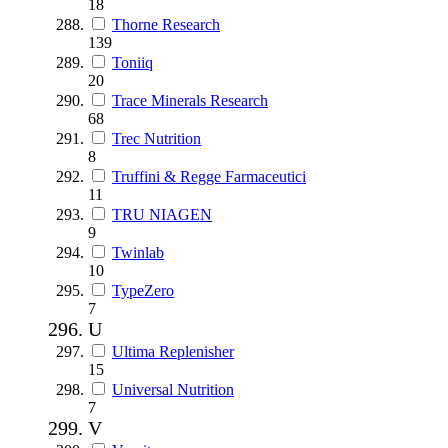
18
Thorne Research
139
Toniiq
20
Trace Minerals Research
68
Trec Nutrition
8
Truffini & Regge Farmaceutici
11
TRU NIAGEN
9
Twinlab
10
TypeZero
7
U
Ultima Replenisher
15
Universal Nutrition
7
V