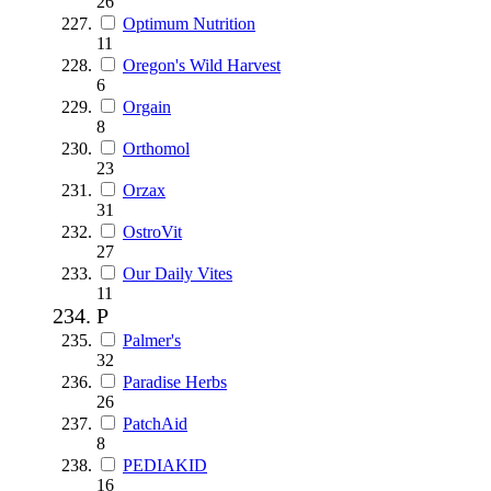
26
Optimum Nutrition
11
Oregon's Wild Harvest
6
Orgain
8
Orthomol
23
Orzax
31
OstroVit
27
Our Daily Vites
11
P
Palmer's
32
Paradise Herbs
26
PatchAid
8
PEDIAKID
16