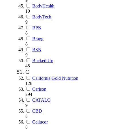
9
BodyHealth
10
BodyTech
9
BPN
8
Bragg
8
BSN
9
Bucked Up
45
C
California Gold Nutrition
126
Carlson
294
CATALO
9
CBD
8
Cellucor
8