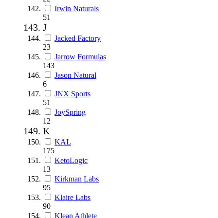
Irwin Naturals
51
J
Jacked Factory
23
Jarrow Formulas
143
Jason Natural
6
JNX Sports
51
JoySpring
12
K
KAL
175
KetoLogic
13
Kirkman Labs
95
Klaire Labs
90
Klean Athlete