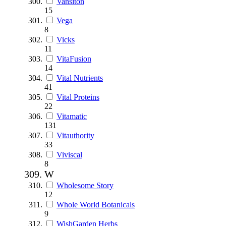
Vansiton
15
Vega
8
Vicks
11
VitaFusion
14
Vital Nutrients
41
Vital Proteins
22
Vitamatic
131
Vitauthority
33
Viviscal
8
W
Wholesome Story
12
Whole World Botanicals
9
WishGarden Herbs