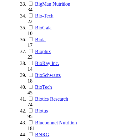
BigMan Nutrition
34
Bio-Tech
22
BioGaia
10
Biola
17
Biophix
23
BioRay Inc.
14
BioSchwartz
18
BioTech
45
Biotics Research
74
Biotus
95
Bluebonnet Nutrition
181
BNRG