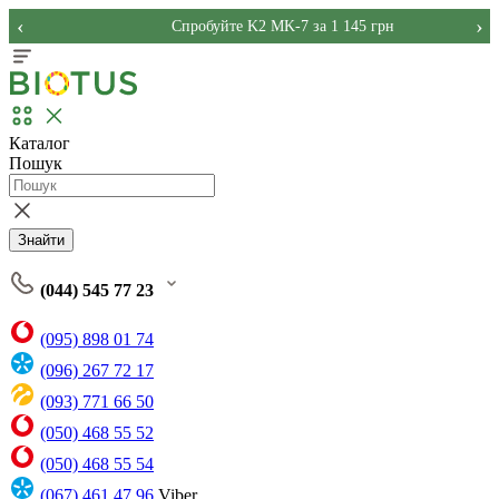
‹
›
Спробуйте K2 MK-7 за 1 145 грн
Каталог
Пошук
Знайти
(044) 545 77 23
(095) 898 01 74
(096) 267 72 17
(093) 771 66 50
(050) 468 55 52
(050) 468 55 54
(067) 461 47 96
Viber