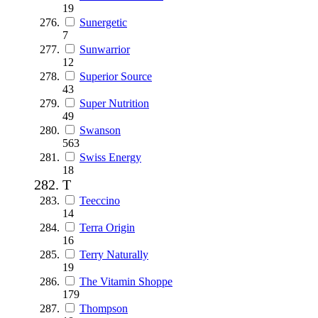
19
Sunergetic
7
Sunwarrior
12
Superior Source
43
Super Nutrition
49
Swanson
563
Swiss Energy
18
T
Teeccino
14
Terra Origin
16
Terry Naturally
19
The Vitamin Shoppe
179
Thompson