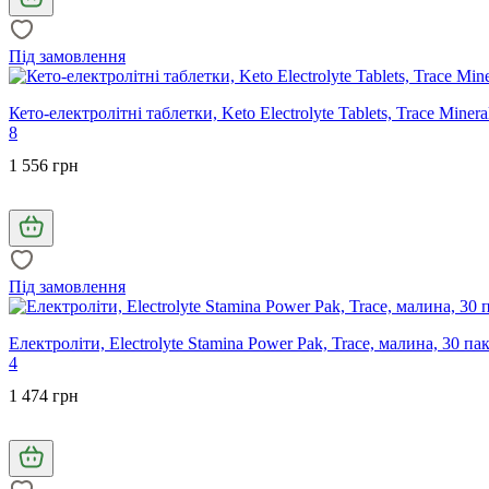
Під замовлення
Кето-електролітні таблетки, Keto Electrolyte Tablets, Trace Minera
8
1 556 грн
Під замовлення
Електроліти, Electrolyte Stamina Power Pak, Trace, малина, 30 пак
4
1 474 грн