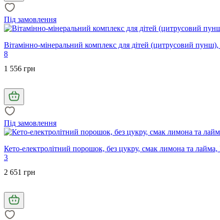
Під замовлення
Вітамінно-мінеральний комплекс для дітей (цитрусовий пунш), Ki
8
1 556 грн
Під замовлення
Кето-електролітний порошок, без цукру, смак лимона та лайма, Ke
3
2 651 грн