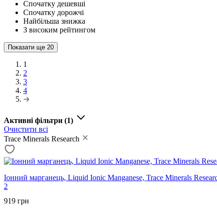
Спочатку дешевші
Спочатку дорожчі
Найбільша знижка
З високим рейтингом
Показати ще
20
1
2
3
4
Активні фільтри
(1)
Очистити всі
Trace Minerals Research
Іонний марганець, Liquid Ionic Manganese, Trace Minerals Researc
2
919 грн