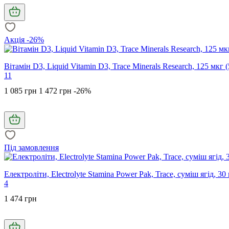
Акція -26%
Вітамін D3, Liquid Vitamin D3, Trace Minerals Research, 125 мкг
11
1 085 грн
1 472 грн
-26%
Під замовлення
Електроліти, Electrolyte Stamina Power Pak, Trace, суміш ягід, 30 
4
1 474 грн