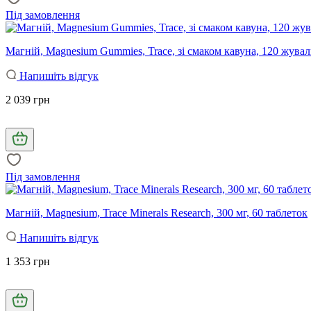
Під замовлення
Магній, Magnesium Gummies, Trace, зі смаком кавуна, 120 жува
Напишіть відгук
2 039 грн
Під замовлення
Магній, Magnesium, Trace Minerals Research, 300 мг, 60 таблеток
Напишіть відгук
1 353 грн