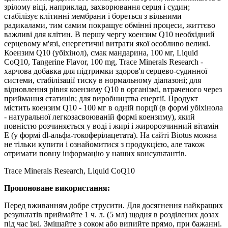
зрілому віці, наприклад, захворювання серця і судин;
стабілізує клітинні мембрани і бореться з вільними
радикалами, тим самим покращує обмінні процеси, життєво
важливі для клітин. В першу чергу коензим Q10 необхідний
серцевому м'язі, енергетичні витрати якої особливо великі.
Коензим Q10 (убіхінол), смак мандарина, 100 мг, Liquid
CoQ10, Tangerine Flavor, 100 mg, Trace Minerals Research -
харчова добавка для підтримки здоров'я серцево-судинної
системи, стабілізації тиску в нормальному діапазоні; для
відновлення рівня коензиму Q10 в організмі, втраченого через
приймання статинів; для виробництва енергії. Продукт
містить коензим Q10 - 100 мг в одній порції (в формі убіхінола
- натуральної легкозасвоюваній формі коензиму), який
повністю розчиняється у воді і жирі і жиророзчинний вітамін
Е (у формі dl-альфа-токоферілацетата). На сайті Biotus можна
не тільки купити і ознайомитися з продукцією, але також
отримати повну інформацію у наших консультантів.
Trace Minerals Research, Liquid CoQ10
Пропоноване використання:
Перед вживанням добре струсити. Для досягнення найкращих
результатів приймайте 1 ч. л. (5 мл) щодня в розділених дозах
під час їжі. Змішайте з соком або випийте прямо, при бажанні.