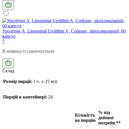
Уролітин А, Liposomal Urolithin A, Codeage, ліпосомальний, 60
капсул
7
В наявності (закінчується)
Склад
Розмір порції:
1 ч. л. (5 мл)
Порцій в контейнері:
24
% від
Кількість
добової
на порцію
потреби **