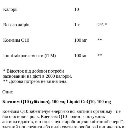
Калорії
10
Всього жирів
1 г
2% *
Коензим Q10
100 мг
**
Іонні мікроелементи (ITM)
100 мг
**
* Відсоток від добової потреби
заснований на дієті в 2000 калорій.
** Добова потреба не визначена.
Опис
Коензим Q10 (убіхінол), 100 мг, Liquid CoQ10, 100 mg
Коензим Q10 забезпечує енергією всі клітини організму - це
його основна роль. Коензим Q10 - один із потужних
антиоксидантів, він полегшує виробництво клітинної енергії;
здатний попередити або вилікувати хвороби, які виникають в