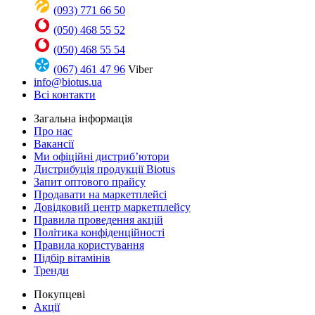
(093) 771 66 50
(050) 468 55 52
(050) 468 55 54
(067) 461 47 96
Viber
info@biotus.ua
Всі контакти
Загальна інформація
Про нас
Вакансії
Ми офіційні дистриб’ютори
Дистрибуція продукції Biotus
Запит оптового прайсу
Продавати на маркетплейсі
Довідковий центр маркетплейсу
Правила проведення акцій
Політика конфіденційності
Правила користування
Підбір вітамінів
Тренди
Покупцеві
Акції