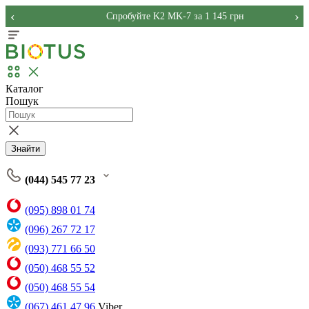
‹
›
Спробуйте K2 MK-7 за 1 145 грн
Каталог
Пошук
Знайти
(044) 545 77 23
(095) 898 01 74
(096) 267 72 17
(093) 771 66 50
(050) 468 55 52
(050) 468 55 54
(067) 461 47 96
Viber