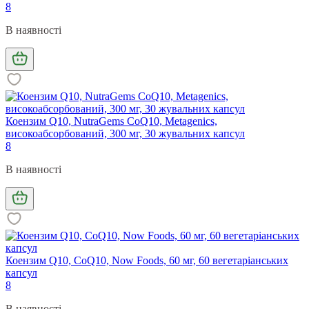
8
В наявності
Коензим Q10, NutraGems CoQ10, Metagenics,
високоабсорбований, 300 мг, 30 жувальних капсул
8
В наявності
Коензим Q10, CoQ10, Now Foods, 60 мг, 60 вегетаріанських
капсул
8
В наявності