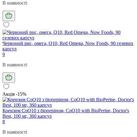
В наявності
Червоний рис, омега, Q10, Red Omega, Now Foods, 90 гелевих
капсул
9
В наявності
Акція -15%
Коензим CoQ10 з біоперіном, CoQ10 with BioPerine, Doctor's
Best, 100 мг, 360 капсул
8
В наявності