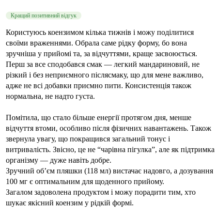
Кращий позитивний відгук
Користуюсь коензимом кілька тижнів і можу поділитися
своїми враженнями. Обрала саме рідку форму, бо вона
зручніша у прийомі та, за відчуттями, краще засвоюється.
Перш за все сподобався смак — легкий мандариновий, не
різкий і без неприємного післясмаку, що для мене важливо,
адже не всі добавки приємно пити. Консистенція також
нормальна, не надто густа.
Помітила, що стало більше енергії протягом дня, менше
відчуття втоми, особливо після фізичних навантажень. Також
звернула увагу, що покращився загальний тонус і
витривалість. Звісно, це не “чарівна пігулка”, але як підтримка
організму — дуже навіть добре.
Зручний об’єм пляшки (118 мл) вистачає надовго, а дозування
100 мг є оптимальним для щоденного прийому.
Загалом задоволена продуктом і можу порадити тим, хто
шукає якісний коензим у рідкій формі.