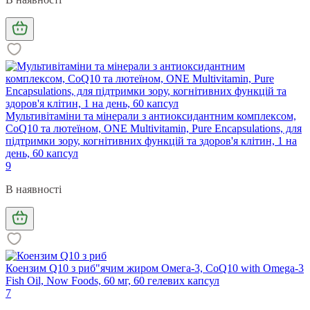
Мультивітаміни та мінерали з антиоксидантним комплексом,
CoQ10 та лютеїном, ONE Multivitamin, Pure Encapsulations, для
підтримки зору, когнітивних функцій та здоров'я клітин, 1 на
день, 60 капсул
9
В наявності
Коензим Q10 з риб"ячим жиром Омега-3, CoQ10 with Omega-3
Fish Oil, Now Foods, 60 мг, 60 гелевих капсул
7