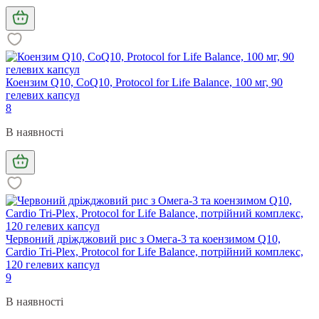
Коензим Q10, CoQ10, Protocol for Life Balance, 100 мг, 90
гелевих капсул
8
В наявності
Червоний дріжджовий рис з Омега-3 та коензимом Q10,
Cardio Tri-Plex, Protocol for Life Balance, потрійний комплекс,
120 гелевих капсул
9
В наявності