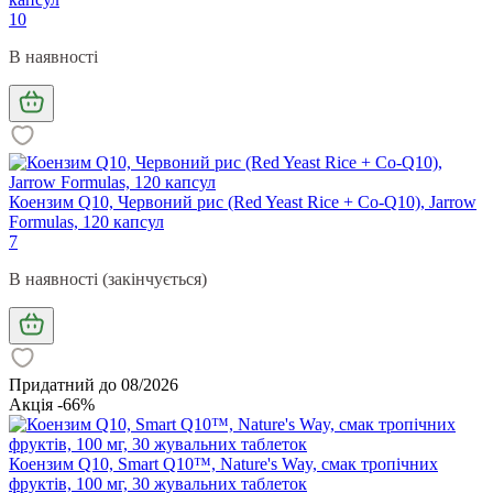
10
В наявності
Коензим Q10, Червоний рис (Red Yeast Rice + Co-Q10), Jarrow
Formulas, 120 капсул
7
В наявності (закінчується)
Придатний до 08/2026
Акція -66%
Коензим Q10, Smart Q10™, Nature's Way, смак тропічних
фруктів, 100 мг, 30 жувальних таблеток