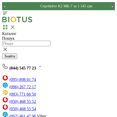
‹
›
Спробуйте K2 MK-7 за 1 145 грн
Каталог
Пошук
Знайти
(044) 545 77 23
(095) 898 01 74
(096) 267 72 17
(093) 771 66 50
(050) 468 55 52
(050) 468 55 54
(067) 461 47 96
Viber