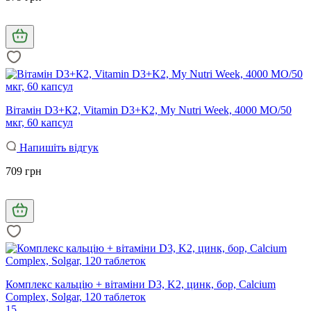
Вітамін D3+К2, Vitamin D3+K2, My Nutri Week, 4000 МО/50
мкг, 60 капсул
Напишіть відгук
709 грн
Комплекс кальцію + вітаміни D3, K2, цинк, бор, Calcium
Complex, Solgar, 120 таблеток
15