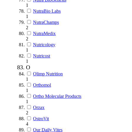
1
NutraBio Labs
1
NutraChamps
2
NutraMedix
2
Nutricology
1
Nutricost
1
O
Olimp Nutrition
1
Orthomol
1
Ortho Molecular Products
1
Orzax
2
OstroVit
4
Our Daily Vites