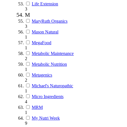
Life Extension
3
M
MaryRuth Organics
3
Mason Natural
1
MegaFood
1
Metabolic Maintenance
2
Metabolic Nutrition
1
Metagenics
2
Michael's Naturopathic
1
Micro Ingredients
4
MRM
1
My Nutri Week
9