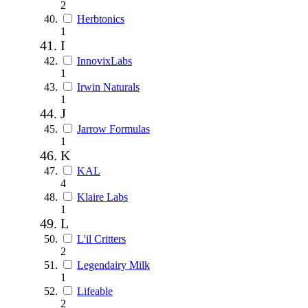
2
Herbtonics
1
I
InnovixLabs
1
Irwin Naturals
1
J
Jarrow Formulas
1
K
KAL
4
Klaire Labs
1
L
L'il Critters
2
Legendairy Milk
1
Lifeable
2