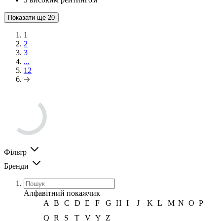
Показати ще
20
1
2
3
...
12
Фільтр
Бренди
Алфавітний покажчик
A
B
C
D
E
F
G
H
I
J
K
L
M
N
O
P
Q
R
S
T
V
Y
Z