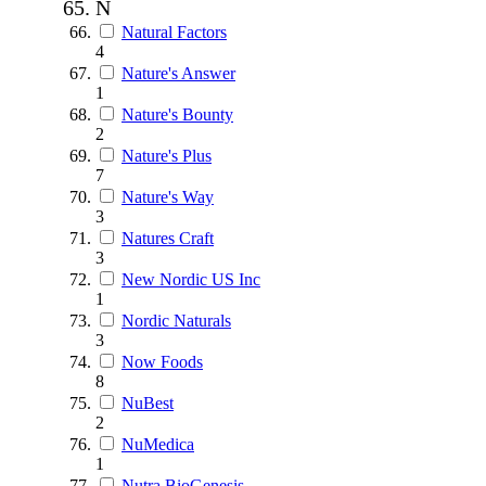
N
Natural Factors
4
Nature's Answer
1
Nature's Bounty
2
Nature's Plus
7
Nature's Way
3
Natures Craft
3
New Nordic US Inc
1
Nordic Naturals
3
Now Foods
8
NuBest
2
NuMedica
1
Nutra BioGenesis