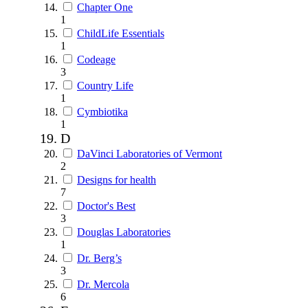
Chapter One
1
ChildLife Essentials
1
Codeage
3
Country Life
1
Cymbiotika
1
D
DaVinci Laboratories of Vermont
2
Designs for health
7
Doctor's Best
3
Douglas Laboratories
1
Dr. Berg’s
3
Dr. Mercola
6