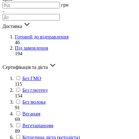
грн
-
Доставка
Готовий до відправлення
46
Під замовлення
194
Сертифікація та дієта
Без ГМО
115
Без глютену
154
Без молока
91
Веганам
69
Вегетаріанцям
89
Кетогенна дієта (кетодієта)