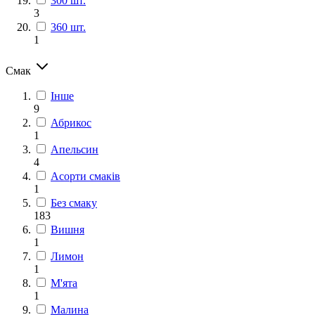
300 шт.
3
360 шт.
1
Смак
Інше
9
Абрикос
1
Апельсин
4
Асорти смаків
1
Без смаку
183
Вишня
1
Лимон
1
М'ята
1
Малина