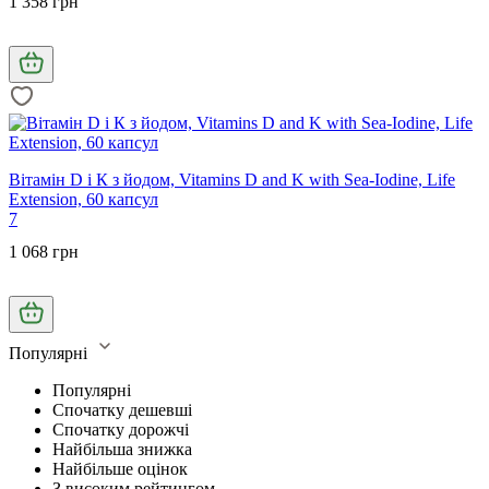
1 358 грн
Вітамін D і К з йодом, Vitamins D and K with Sea-Iodine, Life
Extension, 60 капсул
7
1 068 грн
Популярні
Популярні
Спочатку дешевші
Спочатку дорожчі
Найбільша знижка
Найбільше оцінок
З високим рейтингом