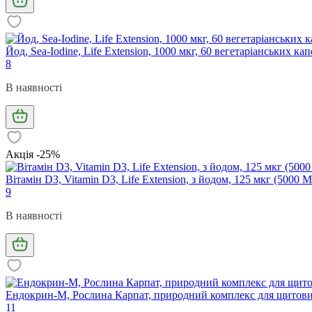
Йод, Sea-Iodine, Life Extension, 1000 мкг, 60 вегетаріанських кап
8
В наявності
Акція -25%
Вітамін D3, Vitamin D3, Life Extension, з йодом, 125 мкг (5000 
9
В наявності
Ендокрин-М, Рослина Карпат, природний комплекс для щитовидн
11