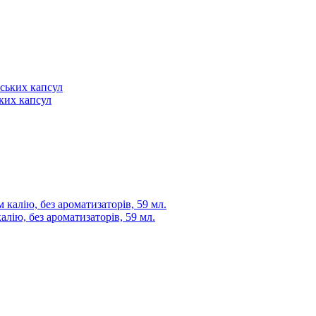
ьких капсул
калію, без ароматизаторів, 59 мл.