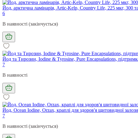
Йод, арктична ламінарія, Artic-Kelp, Country Life, 225 мкг, 300 
6
В наявності (закінчується)
Йод та Тирозин, Iodine & Tyrosine, Pure Encapsulations, підтрим
7
В наявності
Йод, Ocean Iodine, Orzax, краплі для здоров'я щитовидної залози
7
В наявності (закінчується)