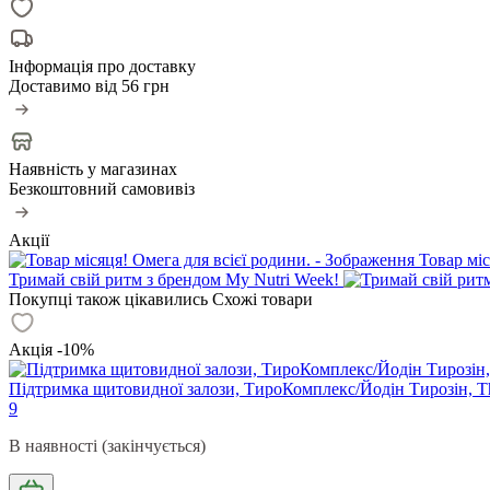
Інформація про доставку
Доставимо від
56 грн
Наявність у магазинах
Безкоштовний самовивіз
Акції
Товар міс
Тримай свій ритм з брендом My Nutri Week!
Покупці також цікавились
Схожі товари
Акція -10%
Підтримка щитовидної залози, ТироКомплекс/Йодін Тирозін, Thy
9
В наявності (закінчується)