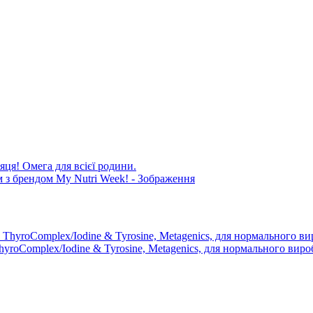
яця! Омега для всієї родини.
roComplex/Iodine & Tyrosine, Metagenics, для нормального вироб