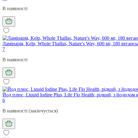
В наявності
Ламінарія, Kelp, Whole Thallus, Nature's Way, 600 мг, 180 веганс
7
В наявності
Йод плюс, Liquid Iodine Plus, Life Flo Health, рідкий, з йодидом 
6
В наявності (закінчується)