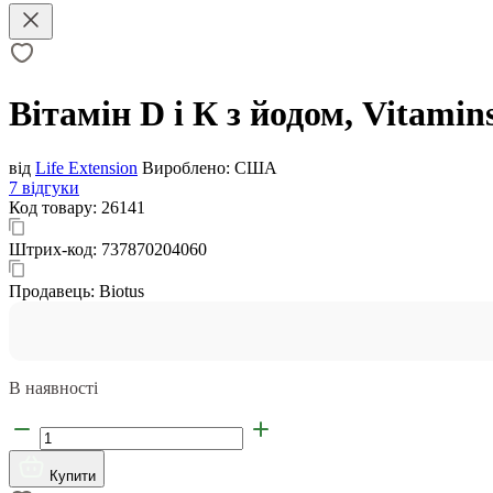
Вітамін D і К з йодом, Vitamins
від
Life Extension
Вироблено:
США
7 відгуки
Код товару:
26141
Штрих-код:
737870204060
Продавець:
Biotus
В наявності
Купити