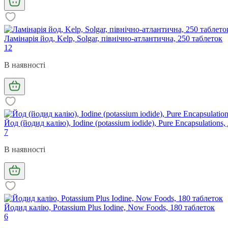
Ламінарія йод, Kelp, Solgar, північно-атлантична, 250 таблеток
12
В наявності
Йод (йодид калію), Iodine (potassium iodide), Pure Encapsulatio
7
В наявності
Йодид калію, Potassium Plus Iodine, Now Foods, 180 таблеток
6