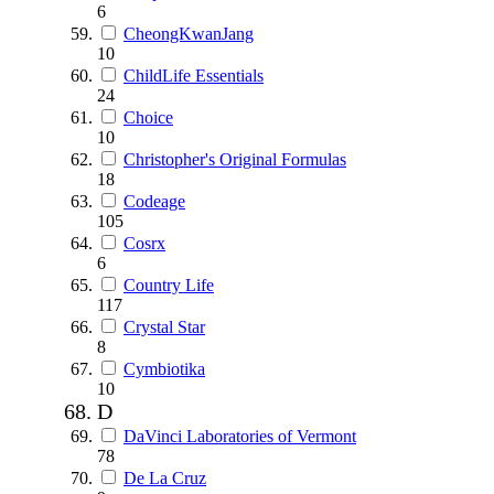
6
CheongKwanJang
10
ChildLife Essentials
24
Choice
10
Christopher's Original Formulas
18
Codeage
105
Cosrx
6
Country Life
117
Crystal Star
8
Cymbiotika
10
D
DaVinci Laboratories of Vermont
78
De La Cruz