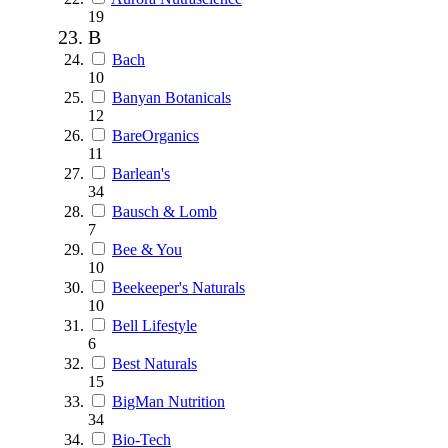
19
B
Bach
10
Banyan Botanicals
12
BareOrganics
11
Barlean's
34
Bausch & Lomb
7
Bee & You
10
Beekeeper's Naturals
10
Bell Lifestyle
6
Best Naturals
15
BigMan Nutrition
34
Bio-Tech