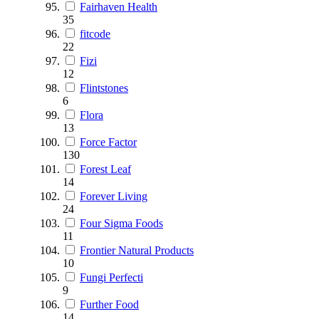
Fairhaven Health
35
fitcode
22
Fizi
12
Flintstones
6
Flora
13
Force Factor
130
Forest Leaf
14
Forever Living
24
Four Sigma Foods
11
Frontier Natural Products
10
Fungi Perfecti
9
Further Food
14