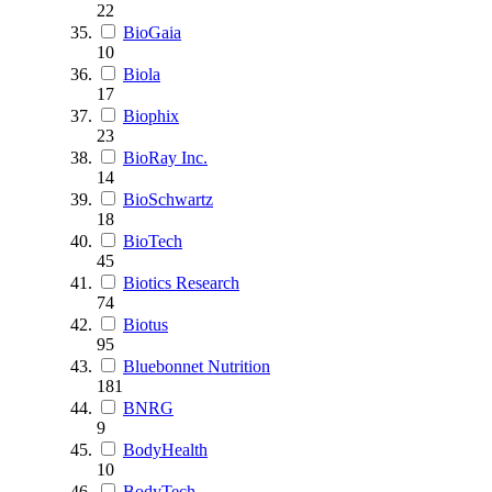
22
BioGaia
10
Biola
17
Biophix
23
BioRay Inc.
14
BioSchwartz
18
BioTech
45
Biotics Research
74
Biotus
95
Bluebonnet Nutrition
181
BNRG
9
BodyHealth
10
BodyTech