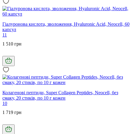
Гіалуронова кислота, зволоження, Hyaluronic Acid, Neocell, 60
капсул
11
1 510 грн
Колагенові пептиди, Super Collagen Peptides, Neocell, без
смаку, 20 стиків, по 10 г кожен
10
1 719 грн