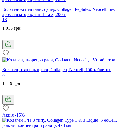
Колагенові пептиди, супер, Collagen Peptides, Neocell, без
ароматизаторів, тип 1 та 3, 200 г
13
1 015 грн
Колаген, творець краси, Collagen, Neocell, 150 таблеток
8
1 119 грн
Акція -15%