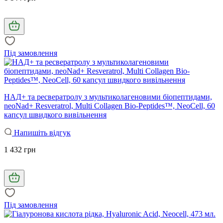
Під замовлення
НАД+ та ресвератролу з мультиколагеновими біопептидами,
neoNad+ Resveratrol, Multi Collagen Bio-Peptides™, NeoCell, 60
капсул швидкого вивільнення
Напишіть відгук
1 432 грн
Під замовлення