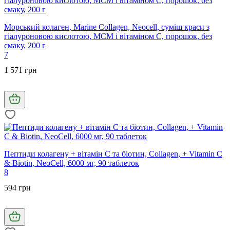
Морський колаген, Marine Collagen, Neocell, суміш краси з
гіалуроновою кислотою, МСМ і вітаміном С, порошок, без
смаку, 200 г
7
1 571 грн
Пептиди колагену + вітамін С та біотин, Collagen, + Vitamin C
& Biotin, NeoCell, 6000 мг, 90 таблеток
8
594 грн