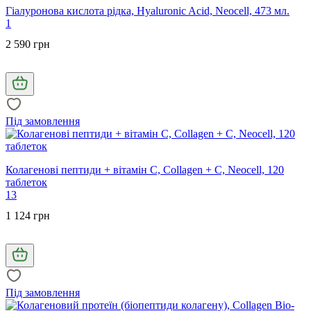
Гіалуронова кислота рідка, Hyaluronic Acid, Neocell, 473 мл.
1
2 590 грн
Під замовлення
Колагенові пептиди + вітамін C, Collagen + C, Neocell, 120
таблеток
13
1 124 грн
Під замовлення