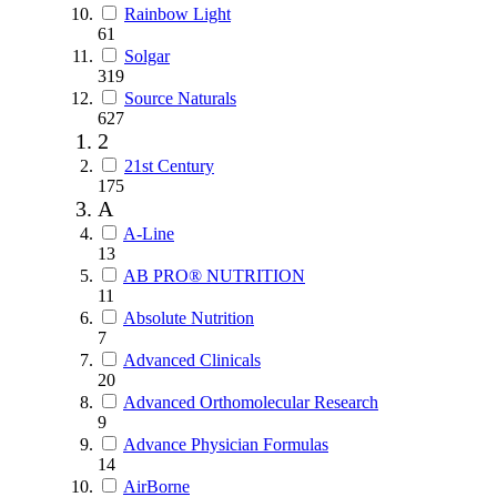
Rainbow Light
61
Solgar
319
Source Naturals
627
2
21st Century
175
A
A-Line
13
AB PRO® NUTRITION
11
Absolute Nutrition
7
Advanced Clinicals
20
Advanced Orthomolecular Research
9
Advance Physician Formulas
14
AirBorne