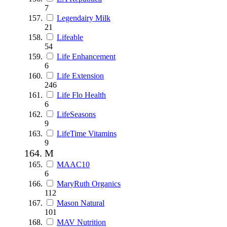
7
Legendairy Milk
21
Lifeable
54
Life Enhancement
6
Life Extension
246
Life Flo Health
6
LifeSeasons
9
LifeTime Vitamins
9
M
MAAC10
6
MaryRuth Organics
112
Mason Natural
101
MAV Nutrition