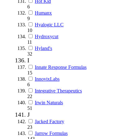
Hot Kid
6
Humanx
9
Hyalogic LLC
10
Hydroxycut
11
Hyland's
32
I
Innate Response Formulas
15
InnovixLabs
6
Integrative Therapeutics
22
Irwin Naturals
51
J
Jacked Factory
23
Jarrow Formulas
143