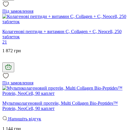
Під замовлення
Колагенові пептиди + витамин C, Collagen + C, Neocell, 250
таблеток
21
1 872 грн
Під замовлення
Мультиколагеновий протеїн, Multi Collagen Bio-Peptides™
Protein, NeoCell, 90 каплет
Напишіть відгук
1 144 грн