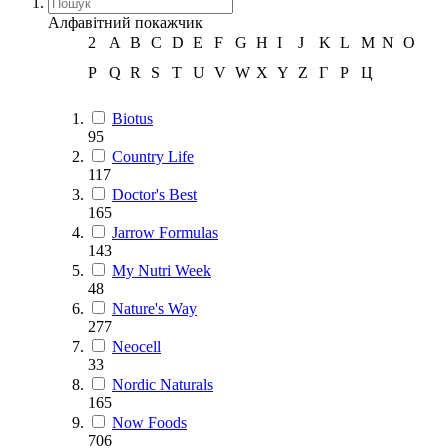
Алфавітний покажчик
2
A
B
C
D
E
F
G
H
I
J
K
L
M
N
O
P
Q
R
S
T
U
V
W
X
Y
Z
Г
Р
Ц
Biotus
95
Country Life
117
Doctor's Best
165
Jarrow Formulas
143
My Nutri Week
48
Nature's Way
277
Neocell
33
Nordic Naturals
165
Now Foods
706