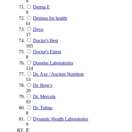
9
Derma E
9
Designs for health
61
Deva
17
Doctor's Best
165
Doctor's Finest
8
Douglas Laboratories
124
Dr. Axe / Ancient Nutrition
53
Dr. Berg’s
20
Dr. Mercola
93
Dr. Tobias
8
Dynamic Health Laboratories
9
E