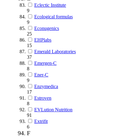
Eclectic Institute
9
Ecological formulas
9
Econugenics
25
EHPlabs
15
Emerald Laboratories
37
Emergen-C
8
Ener-C
9
Enzymedica
17
Estroven
8
EVLution Nutrition
91
Extrifit
6
F