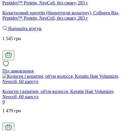
Колагеновий протеїн (біопептиди колагену), Collagen Bio-
Peptides™ Protein, NeoCell, без смаку, 283 г
Напишіть відгук
1 545 грн
Під замовлення
Колаген і кератин, об'єм волосся, Keratin Hair Volumizer,
Neocell, 60 капсул
9
1 479 грн