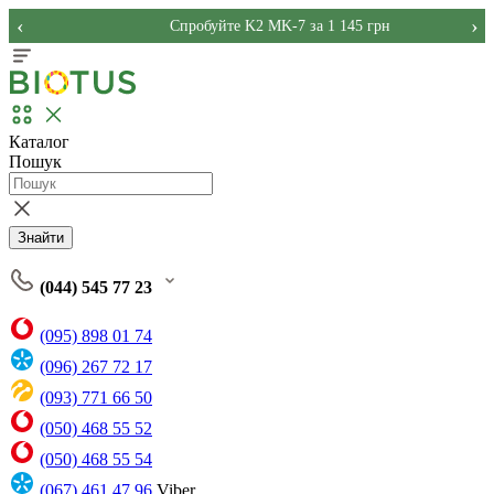
‹
›
Спробуйте K2 MK-7 за 1 145 грн
Каталог
Пошук
Знайти
(044) 545 77 23
(095) 898 01 74
(096) 267 72 17
(093) 771 66 50
(050) 468 55 52
(050) 468 55 54
(067) 461 47 96
Viber