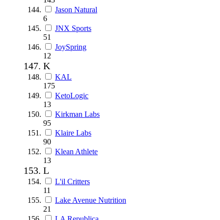
Jason Natural
6
JNX Sports
51
JoySpring
12
K
KAL
175
KetoLogic
13
Kirkman Labs
95
Klaire Labs
90
Klean Athlete
13
L
L'il Critters
11
Lake Avenue Nutrition
21
LA Republica