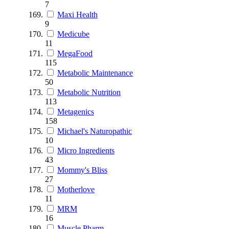
7
Maxi Health
9
Medicube
11
MegaFood
115
Metabolic Maintenance
50
Metabolic Nutrition
113
Metagenics
158
Michael's Naturopathic
10
Micro Ingredients
43
Mommy's Bliss
27
Motherlove
11
MRM
16
Muscle Pharm