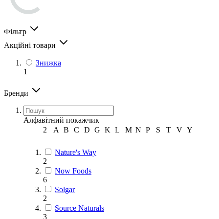
Фільтр
Акційні товари
Знижка
1
Бренди
Алфавітний покажчик
2
A
B
C
D
G
K
L
M
N
P
S
T
V
Y
Nature's Way
2
Now Foods
6
Solgar
2
Source Naturals
3