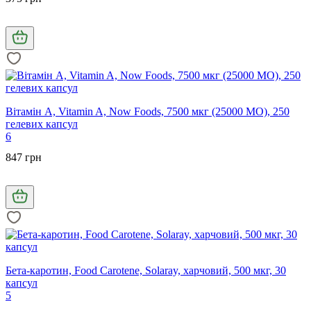
Вітамін А, Vitamin A, Now Foods, 7500 мкг (25000 МО), 250
гелевих капсул
6
847 грн
Бета-каротин, Food Carotene, Solaray, харчовий, 500 мкг, 30
капсул
5