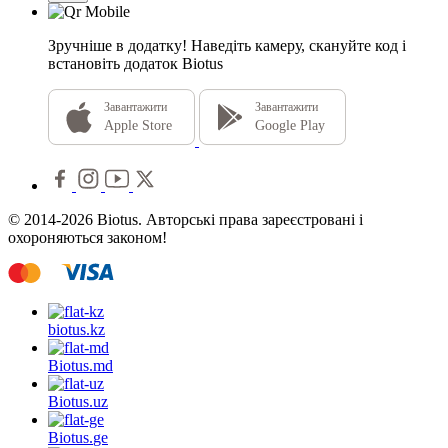
Зручніше в додатку!
Наведіть камеру, скануйте код і
встановіть додаток Biotus
Завантажити
Завантажити
Apple Store
Google Play
© 2014-2026 Biotus. Авторські права зареєстровані і
охороняються законом!
biotus.
kz
Biotus.
md
Biotus.
uz
Biotus.
ge