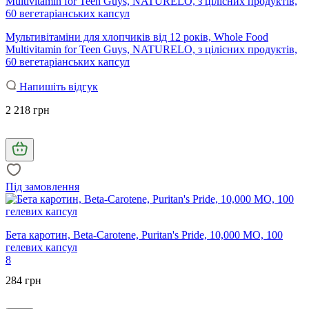
Мультивітаміни для хлопчиків від 12 років, Whole Food
Multivitamin for Teen Guys, NATURELO, з цілісних продуктів,
60 вегетаріанських капсул
Напишіть відгук
2 218 грн
Під замовлення
Бета каротин, Beta-Carotene, Puritan's Pride, 10,000 МО, 100
гелевих капсул
8
284 грн