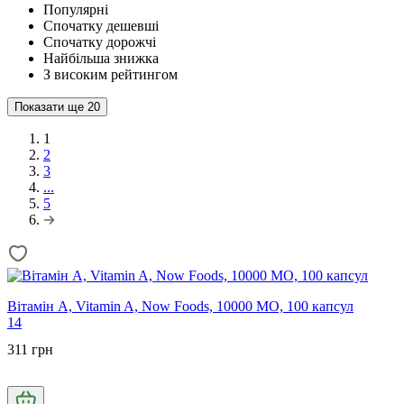
Популярні
Спочатку дешевші
Спочатку дорожчі
Найбільша знижка
З високим рейтингом
Показати ще
20
1
2
3
...
5
Вітамін А, Vitamin A, Now Foods, 10000 МО, 100 капсул
14
311 грн