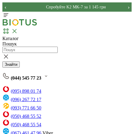
‹
›
Спробуйте K2 MK-7 за 1 145 грн
Каталог
Пошук
Знайти
(044) 545 77 23
(095) 898 01 74
(096) 267 72 17
(093) 771 66 50
(050) 468 55 52
(050) 468 55 54
(067) 461 47 96
Viber