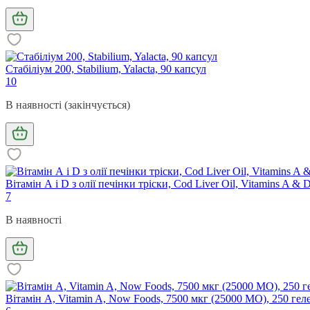
Стабіліум 200, Stabilium, Yalacta, 90 капсул
10
В наявності (закінчується)
Вітамін А і D з олії печінки тріски, Cod Liver Oil, Vitamins A & 
7
В наявності
Вітамін А, Vitamin A, Now Foods, 7500 мкг (25000 МО), 250 гел