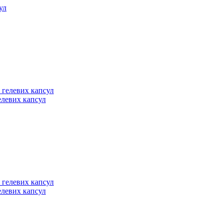
елевих капсул
елевих капсул