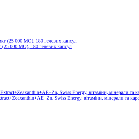
г (25 000 МО), 180 гелевих капсул
tract+Zeaxanthin+AE+Zn, Swiss Energy, вітаміни, мінерали та кар