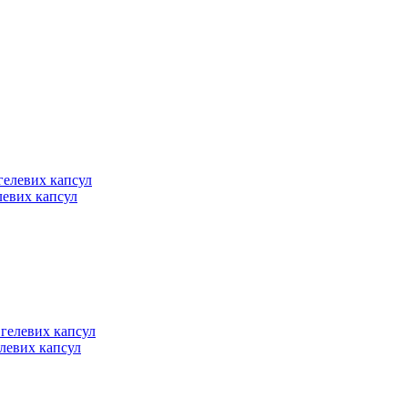
елевих капсул
елевих капсул