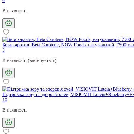
6
В наявності
Бета каротин, Beta Carotene, NOW Foods, натуральний, 7500 мк
3
В наявності (закінчується)
Підтримка зору та здоров'я очей, VISIOVIT Lutein+Blueberry+Ex
10
В наявності