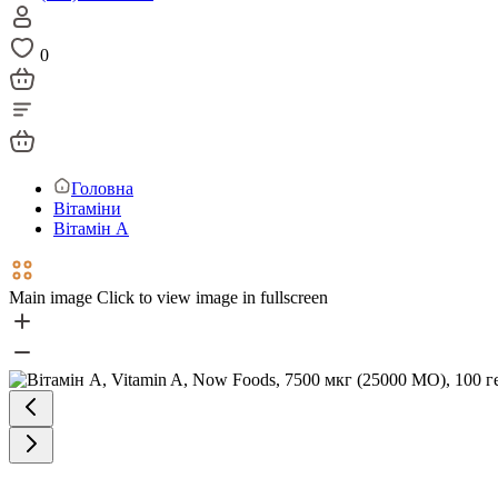
0
Головна
Вітаміни
Вітамін А
Main image
Click to view image in fullscreen