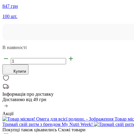
847 грн
100 шт.
В наявності
Купити
Інформація про доставку
Доставимо від
49 грн
Акції
Товар міс
Тримай свій ритм з брендом My Nutri Week!
Покупці також цікавились
Схожі товари