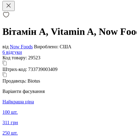
Вітамін А, Vitamin A, Now Foo
від
Now Foods
Вироблено:
США
6 відгуки
Код товару:
29523
Штрих-код:
733739003409
Продавець:
Biotus
Варіанти фасування
Найкраща ціна
100 шт.
311 грн
250 шт.