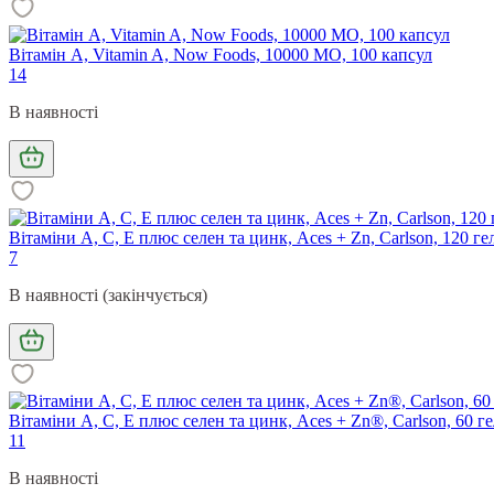
Вітамін А, Vitamin A, Now Foods, 10000 МО, 100 капсул
14
В наявності
Вітаміни А, С, Е плюс селен та цинк, Aces + Zn, Carlson, 120 г
7
В наявності (закінчується)
Вітаміни А, С, Е плюс селен та цинк, Aces + Zn®, Carlson, 60 г
11
В наявності