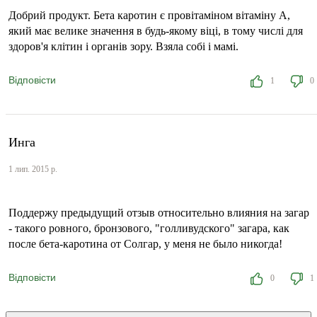
Добрий продукт. Бета каротин є провітаміном вітаміну А,
який має велике значення в будь-якому віці, в тому числі для
здоров'я клітин і органів зору. Взяла собі і мамі.
Відповісти
1
0
Инга
1 лип. 2015 р.
Поддержу предыдущий отзыв относительно влияния на загар
- такого ровного, бронзового, "голливудского" загара, как
после бета-каротина от Солгар, у меня не было никогда!
Відповісти
0
1