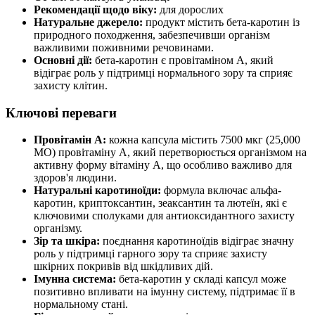
Рекомендації щодо віку:
для дорослих
Натуральне джерело:
продукт містить бета-каротин із
природного походження, забезпечивши організм
важливими поживними речовинами.
Основні дії:
бета-каротин є провітаміном A, який
відіграє роль у підтримці нормального зору та сприяє
захисту клітин.
Ключові переваги
Провітамін A:
кожна капсула містить 7500 мкг (25,000
МО) провітаміну A, який перетворюється організмом на
активну форму вітаміну А, що особливо важливо для
здоров'я людини.
Натуральні каротиноїди:
формула включає альфа-
каротин, криптоксантин, зеаксантин та лютеїн, які є
ключовими сполуками для антиоксидантного захисту
організму.
Зір та шкіра:
поєднання каротиноїдів відіграє значну
роль у підтримці гарного зору та сприяє захисту
шкірних покривів від шкідливих дій.
Імунна система:
бета-каротин у складі капсул може
позитивно впливати на імунну систему, підтримає її в
нормальному стані.