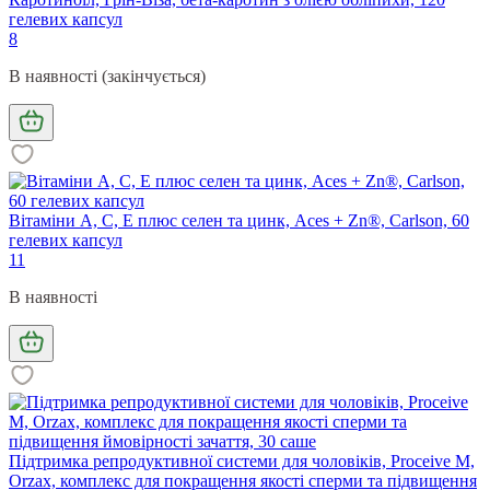
гелевих капсул
8
В наявності (закінчується)
Вітаміни А, С, Е плюс селен та цинк, Aces + Zn®, Carlson, 60
гелевих капсул
11
В наявності
Підтримка репродуктивної системи для чоловіків, Proceive M,
Orzax, комплекс для покращення якості сперми та підвищення