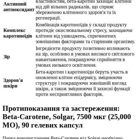
властивостям, бета-каротин захищає клітини
Активний
від дій вільних радикалів, що сприяє
антиоксидант
збереженню клітинного здоров'я та їх
регенерації.
Комбінація каротиноїдів у складі продукту
Комплекс
протидіє окислювальному стресу, захищаючи
каротиноїдів
клітини від ушкоджень, спричинених
зовнішніми факторами та старінням організму.
Інгредієнти продукту позитивно впливають
на зір, особливо в умовах високого світлового
Зір
навантаження, покращуючи сприйняття в
умовах низького освітлення.
Бета-каротин і каротиноїди беруть участь в
оновленні клітин епідермісу, зміцнюючи
Здоров'я
структуру і покращуючи зовнішній вигляд
шкіри
шкіри, а також зміцнюючи її захисні функції
проти несприятливих факторів.
Протипоказання та застереження:
Beta-Carotene, Solgar, 7500 мкг (25,000
МО), 90 гелевих капсул
Перед використанням Beta-Carotene від Solgar необхідно