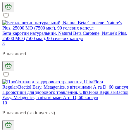
Бета-каротин натуральний, Natural Beta Carotene, Nature's Plus,
25000 МО (7500 мкг), 90 гелевих капсул
8
В наявності
Пробіотики для здорового травлення, UltraFlora Regular/Bactiol
Easy, Metagenics, з вітамінами А та D, 60 капсул
10
В наявності (закінчується)