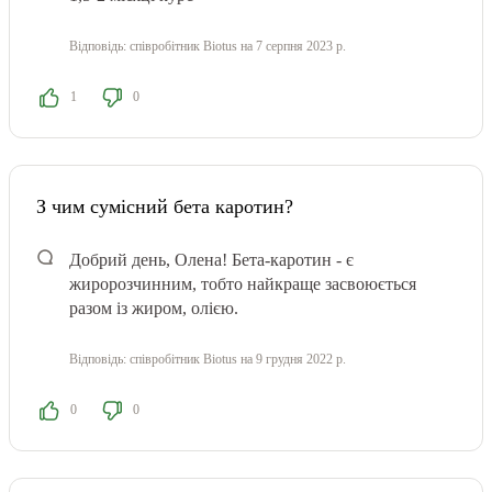
Відповідь:
співробітник Biotus
на 7 серпня 2023 р.
1
0
З чим сумісний бета каротин?
Добрий день, Олена! Бета-каротин - є
жиророзчинним, тобто найкраще засвоюється
разом із жиром, олією.
Відповідь:
співробітник Biotus
на 9 грудня 2022 р.
0
0