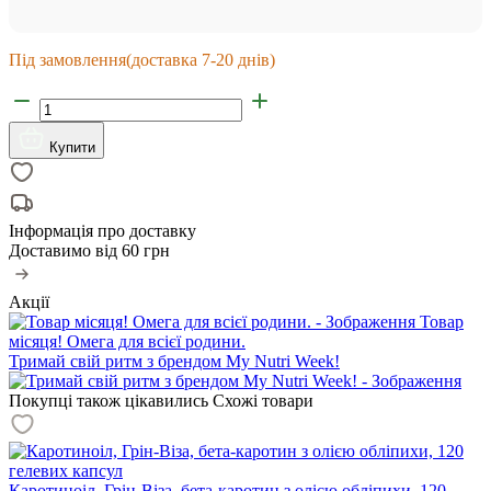
Під замовлення
(доставка 7-20 днів)
Купити
Інформація про доставку
Доставимо від
60 грн
Акції
Товар
місяця! Омега для всієї родини.
Тримай свій ритм з брендом My Nutri Week!
Покупці також цікавились
Схожі товари
Каротиноіл, Грін-Віза, бета-каротин з олією обліпихи, 120