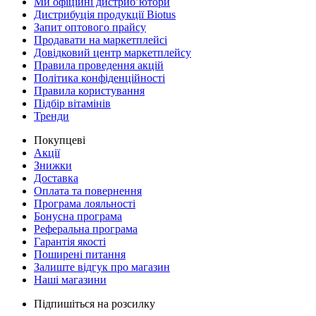
Ми офіційні дистриб’ютори
Дистрибуція продукції Biotus
Запит оптового прайсу
Продавати на маркетплейсі
Довідковий центр маркетплейсу
Правила проведення акцій
Політика конфіденційності
Правила користування
Підбір вітамінів
Тренди
Покупцеві
Акції
Знижки
Доставка
Оплата та повернення
Програма лояльності
Бонусна програма
Реферальна програма
Гарантія якості
Поширені питання
Залиште відгук про магазин
Наші магазини
Підпишіться на розсилку