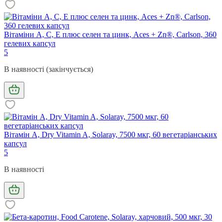
Вітаміни А, С, Е плюс селен та цинк, Aces + Zn®, Carlson, 360
гелевих капсул
5
В наявності (закінчується)
Вітамін А, Dry Vitamin A, Solaray, 7500 мкг, 60 вегетаріанських
капсул
5
В наявності