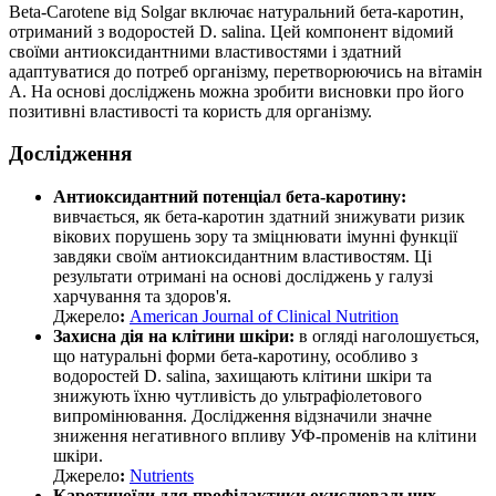
Beta-Carotene від Solgar включає натуральний бета-каротин,
отриманий з водоростей D. salina. Цей компонент відомий
своїми антиоксидантними властивостями і здатний
адаптуватися до потреб організму, перетворюючись на вітамін
A. На основі досліджень можна зробити висновки про його
позитивні властивості та користь для організму.
Дослідження
Антиоксидантний потенціал бета-каротину:
вивчається, як бета-каротин здатний знижувати ризик
вікових порушень зору та зміцнювати імунні функції
завдяки своїм антиоксидантним властивостям. Ці
результати отримані на основі досліджень у галузі
харчування та здоров'я.
Джерело
:
American Journal of Clinical Nutrition
Захисна дія на клітини шкіри:
в огляді наголошується,
що натуральні форми бета-каротину, особливо з
водоростей D. salina, захищають клітини шкіри та
знижують їхню чутливість до ультрафіолетового
випромінювання. Дослідження відзначили значне
зниження негативного впливу УФ-променів на клітини
шкіри.
Джерело
:
Nutrients
Каротиноїди для профілактики окислювальних