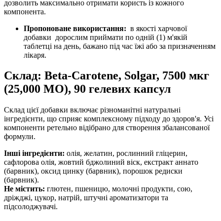
дозволить максимально отримати користь із кожного
компонента.
Пропоноване використання:
в якості харчової
добавки дорослим приймати по одній (1) м'якій
таблетці на день, бажано під час їжі або за призначенням
лікаря.
Склад: Beta-Carotene, Solgar, 7500 мкг
(25,000 МО), 90 гелевих капсул
Склад цієї добавки включає різноманітні натуральні
інгредієнти, що сприяє комплексному підходу до здоров'я. Усі
компоненти ретельно відібрано для створення збалансованої
формули.
Інші інгредієнти:
олія, желатин, рослинний гліцерин,
сафлорова олія, жовтий бджолиний віск, екстракт аннато
(барвник), оксид цинку (барвник), порошок редиски
(барвник).
Не містить:
глютен, пшеницю, молочні продукти, сою,
дріжджі, цукор, натрій, штучні ароматизатори та
підсолоджувачі.