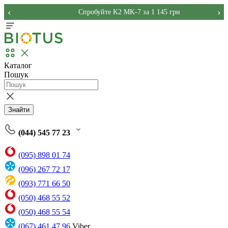
‹
›
Спробуйте K2 MK-7 за 1 145 грн
Каталог
Пошук
Знайти
(044) 545 77 23
(095) 898 01 74
(096) 267 72 17
(093) 771 66 50
(050) 468 55 52
(050) 468 55 54
(067) 461 47 96
Viber