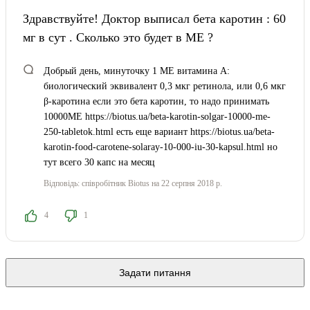
Здравствуйте! Доктор выписал бета каротин : 60
мг в сут . Сколько это будет в МЕ ?
Добрый день, минуточку 1 МЕ витамина A:
биологический эквивалент 0,3 мкг ретинола, или 0,6 мкг
β-каротина если это бета каротин, то надо принимать
10000МЕ https://biotus.ua/beta-karotin-solgar-10000-me-
250-tabletok.html есть еще вариант https://biotus.ua/beta-
karotin-food-carotene-solaray-10-000-iu-30-kapsul.html но
тут всего 30 капс на месяц
Відповідь:
співробітник Biotus
на 22 серпня 2018 р.
4
1
Задати питання