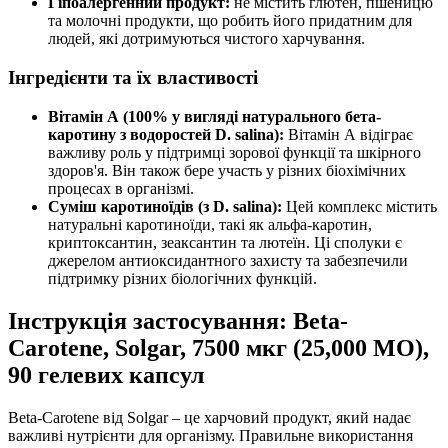
Гіпоалергенний продукт:
не містить глютен, пшеницю
та молочні продукти, що робить його придатним для
людей, які дотримуються чистого харчування.
Інгредієнти та їх властивості
Вітамін А (100% у вигляді натурального бета-
каротину з водоростей D. salina):
Вітамін А відіграє
важливу роль у підтримці зорової функції та шкірного
здоров'я. Він також бере участь у різних біохімічних
процесах в організмі.
Суміш каротиноїдів (з D. salina):
Цей комплекс містить
натуральні каротиноїди, такі як альфа-каротин,
криптоксантин, зеаксантин та лютеїн. Ці сполуки є
джерелом антиоксидантного захисту та забезпечили
підтримку різних біологічних функцій.
Інструкція застосування: Beta-
Carotene, Solgar, 7500 мкг (25,000 МО),
90 гелевих капсул
Beta-Carotene від Solgar – це харчовий продукт, який надає
важливі нутрієнти для організму. Правильне використання