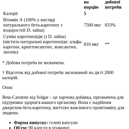
на
добової
порцію
потреби
Калорії
5
Вітамін А (100% у вигляді
натурального бета-каротину з
7500 мкг
833%
водоростей D. salina)
Суміш каротиноїдів (з D. salina)
(містить натуральні каротиноїди: альфа-
816 мкг
**
каротин, криптоксантин, зеаксантин,
лютеїн)
* Добова потреба не визначена.
† Відсоток від добової потреби заснований на дієті 2000
калорій.
Опис
Beta-Carotene від Solgar – це харчова добавка, призначена для
підтримки здоров'я вашого організму. Вона є надійним
джерелом бета-каротину, життєво важливого провітаміну для
людини.
Форма випуску:
гелеві капсули
Об'єм:
90 капсул в упаковці