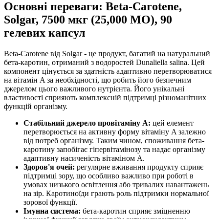
Основні переваги: Beta-Carotene,
Solgar, 7500 мкг (25,000 МО), 90
гелевих капсул
Beta-Carotene від Solgar - це продукт, багатий на натуральний
бета-каротин, отриманий з водоростей Dunaliella salina. Цей
компонент цінується за здатність адаптивно перетворюватися
на вітамін A за необхідності, що робить його безпечним
джерелом цього важливого нутрієнта. Його унікальні
властивості сприяють комплексній підтримці різноманітних
функцій організму.
Стабільний джерело провітаміну A:
цей елемент
перетворюється на активну форму вітаміну A залежно
від потреб організму. Таким чином, споживання бета-
каротину запобігає гіпервітамінозу та надає організму
адаптивну насиченість вітаміном A.
Здоров'я очей:
регулярне вживання продукту сприяє
підтримці зору, що особливо важливо при роботі в
умовах низького освітлення або тривалих навантажень
на зір. Каротиноїди грають роль підтримки нормальної
зорової функції.
Імунна система:
бета-каротин сприяє зміцненню