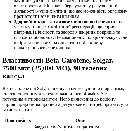
імунної функції завдяки своїм антиоксидантним
властивостям. Він також бере участь у регулюванні
діяльності імунних клітин, що дає можливість організму
протистояти зовнішнім впливам.
Здоров'я шкіри та слизових оболонок:
бере активну
участь у процесах клітинної регенерації, що сприяє
підтримці цілісності та здоров'я шкірних покривів та
слизових оболонок. Це компонент, що врівноважує стан
шкіри та слизових, захищаючи їх від впливу
навколишнього середовища.
Властивості: Beta-Carotene, Solgar,
7500 мкг (25,000 МО), 90 гелевих
капсул
Beta-Carotene від Solgar виконує значну функцію в організмі,
стаючи основним джерелом важливого вітаміну A та
потужним антиоксидантом. Його включення до раціону
сприяє природним процесам регулювання потреб організму та
захисту клітин.
Властивість
Опис
Завдяки своїм антиоксидантним