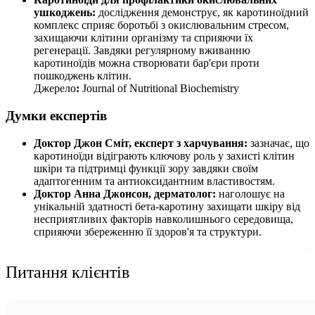
ушкоджень:
дослідження демонструє, як каротиноїдний
комплекс сприяє боротьбі з окислювальним стресом,
захищаючи клітини організму та сприяючи їх
регенерації. Завдяки регулярному вживанню
каротиноїдів можна створювати бар'єри проти
пошкоджень клітин.
Джерело
:
Journal of Nutritional Biochemistry
Думки експертів
Доктор Джон Сміт, експерт з харчування:
зазначає, що
каротиноїди відіграють ключову роль у захисті клітин
шкіри та підтримці функції зору завдяки своїм
адаптогенним та антиоксидантним властивостям.
Доктор Анна Джонсон, дерматолог:
наголошує на
унікальній здатності бета-каротину захищати шкіру від
несприятливих факторів навколишнього середовища,
сприяючи збереженню її здоров'я та структури.
Питання клієнтів