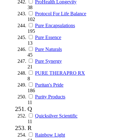
ProHealth Longevity
38
Protocol For Life Balance
102
Pure Encapsulations
195
Pure Essence
13
Pure Naturals
45
Pure Synergy
21
PURE THERAPRO RX
8
Puritan's Pride
186
Purity Products
11
Q
Quicksilver Scientific
11
R
Rainbow Light