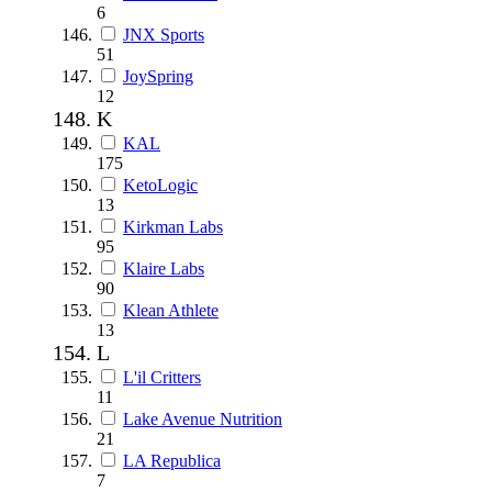
6
JNX Sports
51
JoySpring
12
K
KAL
175
KetoLogic
13
Kirkman Labs
95
Klaire Labs
90
Klean Athlete
13
L
L'il Critters
11
Lake Avenue Nutrition
21
LA Republica
7