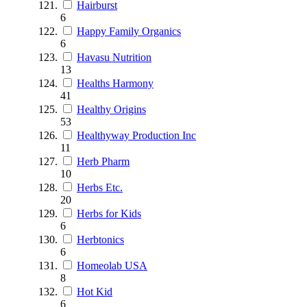
Hairburst
6
Happy Family Organics
6
Havasu Nutrition
13
Healths Harmony
41
Healthy Origins
53
Healthyway Production Inc
11
Herb Pharm
10
Herbs Etc.
20
Herbs for Kids
6
Herbtonics
6
Homeolab USA
8
Hot Kid
6