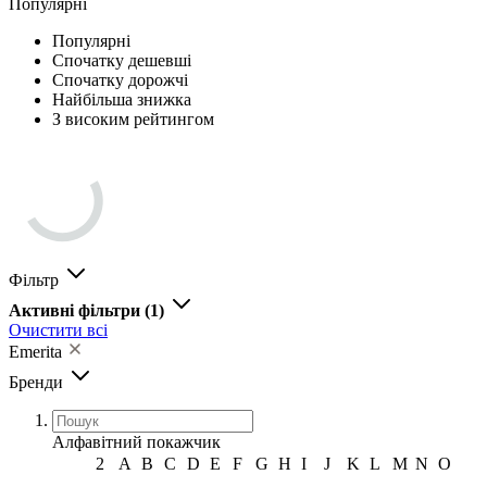
Популярні
Популярні
Спочатку дешевші
Спочатку дорожчі
Найбільша знижка
З високим рейтингом
Фільтр
Активні фільтри
(1)
Очистити всі
Emerita
Бренди
Алфавітний покажчик
2
A
B
C
D
E
F
G
H
I
J
K
L
M
N
O