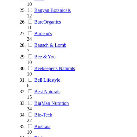
10
Banyan Botanicals
12
BareOrganics
11
Barlean's
34
Bausch & Lomb
7
Bee & You
10
Beekeeper's Naturals
10
Bell Lifestyle
6
Best Naturals
15
BigMan Nutrition
34
Bio-Tech
22
BioGaia
10