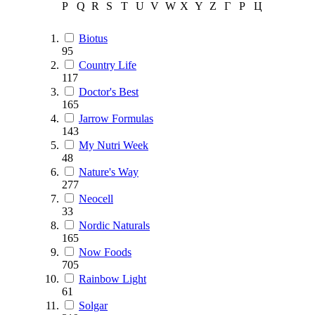
P
Q
R
S
T
U
V
W
X
Y
Z
Г
Р
Ц
Biotus
95
Country Life
117
Doctor's Best
165
Jarrow Formulas
143
My Nutri Week
48
Nature's Way
277
Neocell
33
Nordic Naturals
165
Now Foods
705
Rainbow Light
61
Solgar