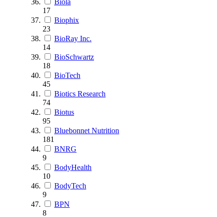
Biola
17
Biophix
23
BioRay Inc.
14
BioSchwartz
18
BioTech
45
Biotics Research
74
Biotus
95
Bluebonnet Nutrition
181
BNRG
9
BodyHealth
10
BodyTech
9
BPN
8