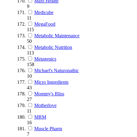
Maxi Health
9
Medicube
11
MegaFood
115
Metabolic Maintenance
50
Metabolic Nutrition
113
Metagenics
158
Michael's Naturopathic
10
Micro Ingredients
43
Mommy's Bliss
27
Motherlove
11
MRM
16
Muscle Pharm
7