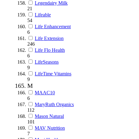
Legendairy Milk
21
Lifeable
54
Life Enhancement
6
Life Extension
246
Life Flo Health
6
LifeSeasons
9
LifeTime Vitamins
9
M
MAAC10
6
MaryRuth Organics
112
Mason Natural
101
MAV Nutrition
7