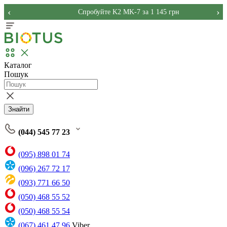
‹
›
Спробуйте K2 MK-7 за 1 145 грн
Каталог
Пошук
Знайти
(044) 545 77 23
(095) 898 01 74
(096) 267 72 17
(093) 771 66 50
(050) 468 55 52
(050) 468 55 54
(067) 461 47 96
Viber