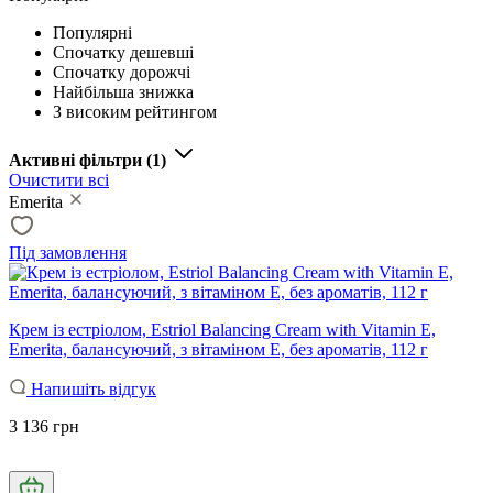
Популярні
Спочатку дешевші
Спочатку дорожчі
Найбільша знижка
З високим рейтингом
Активні фільтри
(1)
Очистити всі
Emerita
Під замовлення
Крем із естріолом, Estriol Balancing Cream with Vitamin E,
Emerita, балансуючий, з вітаміном Е, без ароматів, 112 г
Напишіть відгук
3 136 грн