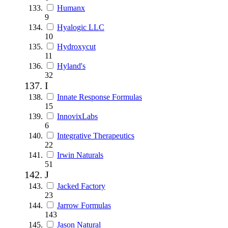
Humanx
9
Hyalogic LLC
10
Hydroxycut
11
Hyland's
32
I
Innate Response Formulas
15
InnovixLabs
6
Integrative Therapeutics
22
Irwin Naturals
51
J
Jacked Factory
23
Jarrow Formulas
143
Jason Natural