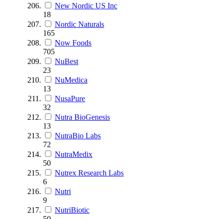
New Nordic US Inc
18
Nordic Naturals
165
Now Foods
705
NuBest
23
NuMedica
13
NusaPure
32
Nutra BioGenesis
13
NutraBio Labs
72
NutraMedix
50
Nutrex Research Labs
6
Nutri
9
NutriBiotic
50