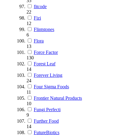
35
fitcode
22
Fizi
12
Flintstones
6
Flora
13
Force Factor
130
Forest Leaf
14
Forever Living
24
Four Sigma Foods
11
Frontier Natural Products
10
Fungi Perfecti
9
Further Food
14
FutureBiotics