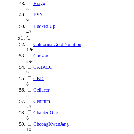
Bragg
8
BSN
9
Bucked Up
45
C
California Gold Nutrition
126
Carlson
294
CATALO
9
CBD
8
Cellucor
8
Centrum
25
Chapter One
6
CheongKwanJang
10