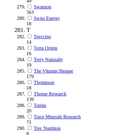
49
Swanson
563
Swiss Energy
18
T
Teeccino
14
Terra Origin
16
Terry Naturally
19
The Vitamin Shoppe
179
Thompson
18
Thorne Research
139
Toniiq
20
Trace Minerals Research
71
Trec Nutrition
8