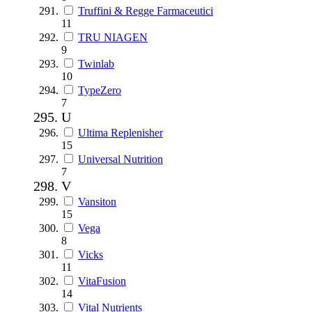
Truffini & Regge Farmaceutici
11
TRU NIAGEN
9
Twinlab
10
TypeZero
7
U
Ultima Replenisher
15
Universal Nutrition
7
V
Vansiton
15
Vega
8
Vicks
11
VitaFusion
14
Vital Nutrients