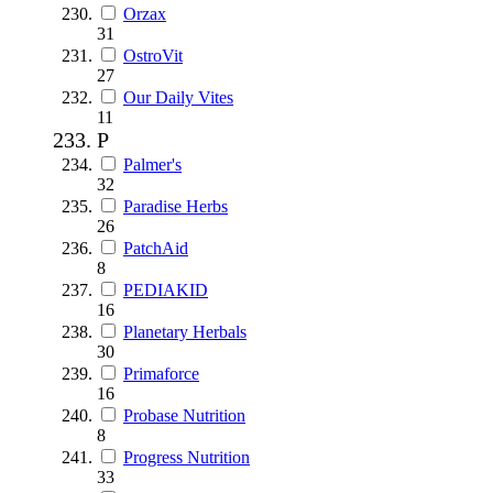
Orzax
31
OstroVit
27
Our Daily Vites
11
P
Palmer's
32
Paradise Herbs
26
PatchAid
8
PEDIAKID
16
Planetary Herbals
30
Primaforce
16
Probase Nutrition
8
Progress Nutrition
33