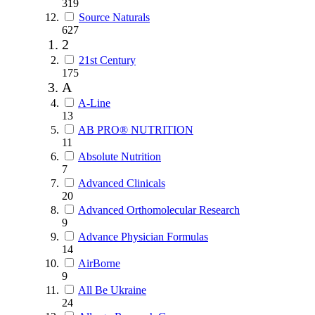
319
Source Naturals
627
2
21st Century
175
A
A-Line
13
AB PRO® NUTRITION
11
Absolute Nutrition
7
Advanced Clinicals
20
Advanced Orthomolecular Research
9
Advance Physician Formulas
14
AirBorne
9
All Be Ukraine
24