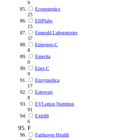
9
Econugenics
25
EHPlabs
15
Emerald Laboratories
37
Emergen-C
8
Emerita
0
Ener-C
9
Enzymedica
17
Estroven
8
EVLution Nutrition
91
Extrifit
6
F
Fairhaven Health