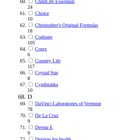
ChildLife Essentials
24
Choice
10
Christopher's Original Formulas
18
Codeage
105
Cosrx
6
Country Life
117
Crystal Star
8
Cymbiotika
10
D
DaVinci Laboratories of Vermont
78
De La Cruz
9
Derma E
9
Designs for health