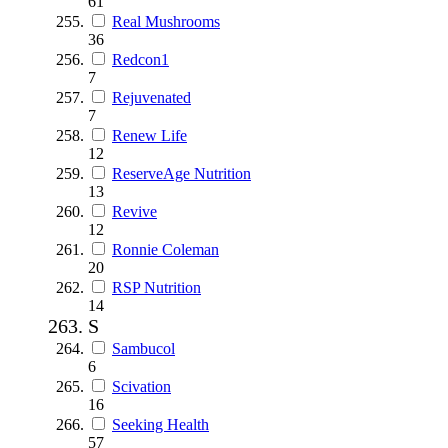
61
Real Mushrooms
36
Redcon1
7
Rejuvenated
7
Renew Life
12
ReserveAge Nutrition
13
Revive
12
Ronnie Coleman
20
RSP Nutrition
14
S
Sambucol
6
Scivation
16
Seeking Health
57