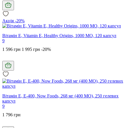
Акція -20%
Вітамін Е, Vitamin E, Healthy Origins, 1000 МО, 120 капсул
9
1 596 грн
1 995 грн
-20%
Вітамін Е, E-400, Now Foods, 268 мг (400 МО), 250 гелевих
капсул
9
1 796 грн