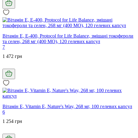
Вітамін Е, E-400, Protocol for Life Balance, змішані токофероли
та селен, 268 мг (400 МО), 120 гелевих капсул
7
1 472 грн
Вітамін Е, Vitamin E, Nature's Way, 268 мг, 100 гелевих капсул
6
1 254 грн