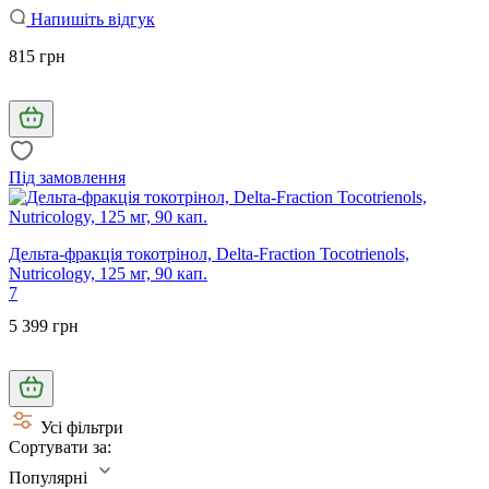
Напишіть відгук
815 грн
Під замовлення
Дельта-фракція токотрінол, Delta-Fraction Tocotrienols,
Nutricology, 125 мг, 90 кап.
7
5 399 грн
Усі фільтри
Сортувати за:
Популярні