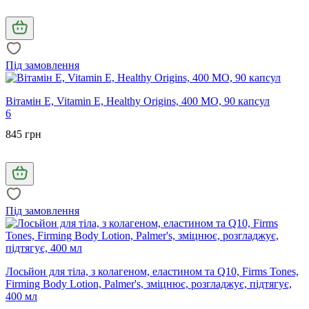
Під замовлення
Вітамін Е, Vitamin E, Healthy Origins, 400 МО, 90 капсул
6
845 грн
Під замовлення
Лосьйон для тіла, з колагеном, еластином та Q10, Firms Tones,
Firming Body Lotion, Palmer's, зміцнює, розгладжує, підтягує,
400 мл