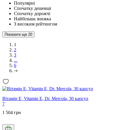
Популярні
Спочатку дешевші
Спочатку дорожчі
Найбільша знижка
З високим рейтингом
Показати ще
20
1
2
3
...
6
Вітамін Е, Vitamin E, Dr. Mercola, 30 капсул
7
1 504 грн