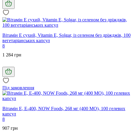
Вітамін Е сухий, Vitamin E, Solgar, із селеном без дріжджів, 100
вегетаріанських капсул
8
1 284 грн
Під замовлення
Вітамін Е, E-400, NOW Foods, 268 мг (400 МО), 100 гелевих
капсул
8
907 грн