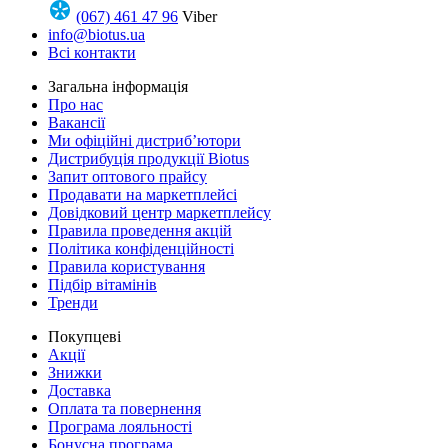
(067) 461 47 96
Viber
info@biotus.ua
Всі контакти
Загальна інформація
Про нас
Вакансії
Ми офіційні дистриб’ютори
Дистрибуція продукції Biotus
Запит оптового прайсу
Продавати на маркетплейсі
Довідковий центр маркетплейсу
Правила проведення акцій
Політика конфіденційності
Правила користування
Підбір вітамінів
Тренди
Покупцеві
Акції
Знижки
Доставка
Оплата та повернення
Програма лояльності
Бонусна програма