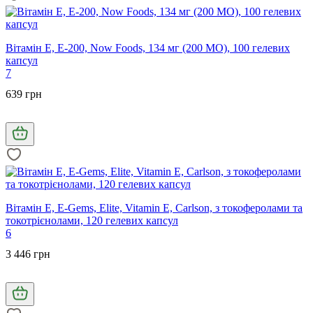
Вітамін Е, E-200, Now Foods, 134 мг (200 МО), 100 гелевих
капсул
7
639 грн
Вітамін Е, E-Gems, Elite, Vitamin E, Carlson, з токоферолами та
токотрієнолами, 120 гелевих капсул
6
3 446 грн