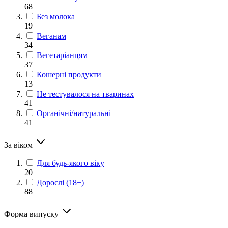
68
Без молока
19
Веганам
34
Вегетаріанцям
37
Кошерні продукти
13
Не тестувалося на тваринах
41
Органічні/натуральні
41
За віком
Для будь-якого віку
20
Дорослі (18+)
88
Форма випуску