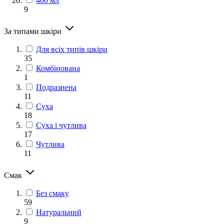
400 мл
9
За типами шкіри
Для всіх типів шкіри
35
Комбінована
1
Подразнена
11
Суха
18
Суха і чутлива
17
Чутлива
11
Смак
Без смаку
59
Натуральний
9