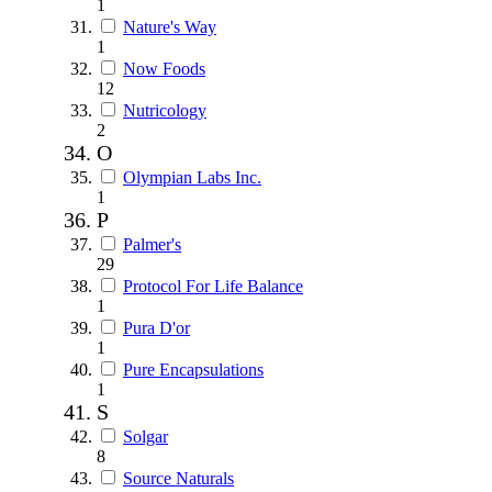
1
Nature's Way
1
Now Foods
12
Nutricology
2
O
Olympian Labs Inc.
1
P
Palmer's
29
Protocol For Life Balance
1
Pura D'or
1
Pure Encapsulations
1
S
Solgar
8
Source Naturals