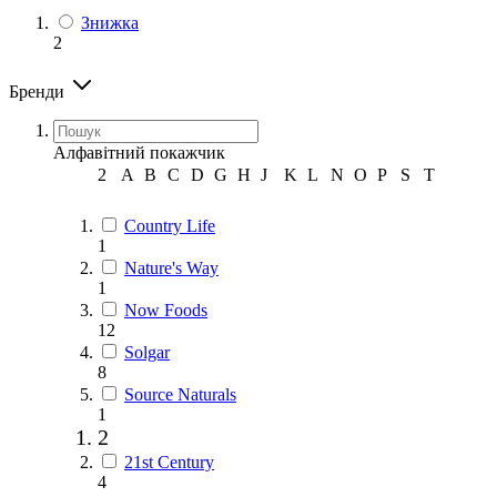
Знижка
2
Бренди
Алфавітний покажчик
2
A
B
C
D
G
H
J
K
L
N
O
P
S
T
Country Life
1
Nature's Way
1
Now Foods
12
Solgar
8
Source Naturals
1
2
21st Century
4