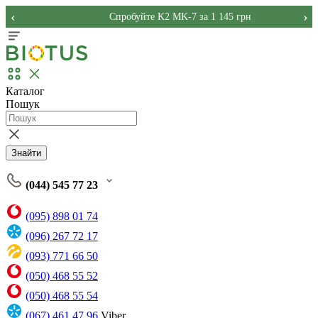
‹
›
Спробуйте K2 MK-7 за 1 145 грн
Каталог
Пошук
Знайти
(044) 545 77 23
(095) 898 01 74
(096) 267 72 17
(093) 771 66 50
(050) 468 55 52
(050) 468 55 54
(067) 461 47 96
Viber