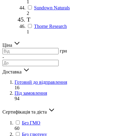
1
Sundown Naturals
2
T
Thorne Research
1
Ціна
грн
-
Доставка
Готовий до відправлення
16
Під замовлення
94
Сертифікація та дієта
Без ГМО
60
Без глютену