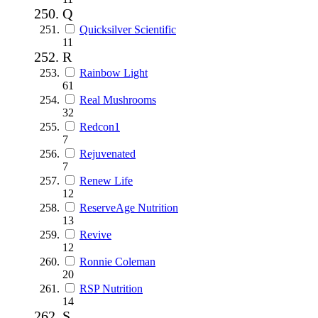
Q
Quicksilver Scientific
11
R
Rainbow Light
61
Real Mushrooms
32
Redcon1
7
Rejuvenated
7
Renew Life
12
ReserveAge Nutrition
13
Revive
12
Ronnie Coleman
20
RSP Nutrition
14
S