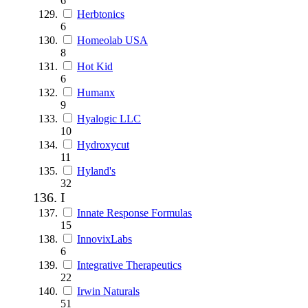
6
Herbtonics
6
Homeolab USA
8
Hot Kid
6
Humanx
9
Hyalogic LLC
10
Hydroxycut
11
Hyland's
32
I
Innate Response Formulas
15
InnovixLabs
6
Integrative Therapeutics
22
Irwin Naturals
51