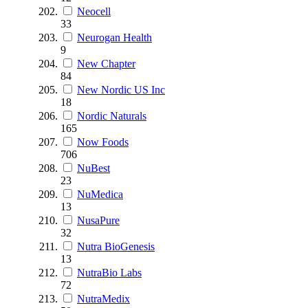
Neocell
33
Neurogan Health
9
New Chapter
84
New Nordic US Inc
18
Nordic Naturals
165
Now Foods
706
NuBest
23
NuMedica
13
NusaPure
32
Nutra BioGenesis
13
NutraBio Labs
72
NutraMedix