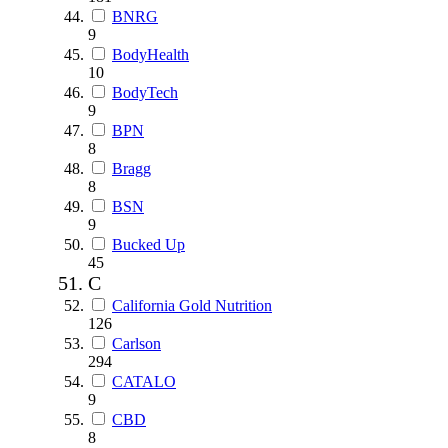
BNRG
9
BodyHealth
10
BodyTech
9
BPN
8
Bragg
8
BSN
9
Bucked Up
45
C
California Gold Nutrition
126
Carlson
294
CATALO
9
CBD
8