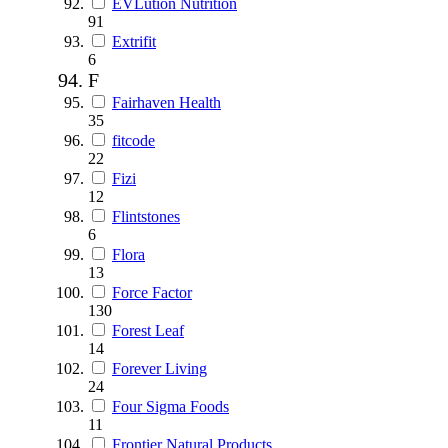
EVLution Nutrition
91
Extrifit
6
F
Fairhaven Health
35
fitcode
22
Fizi
12
Flintstones
6
Flora
13
Force Factor
130
Forest Leaf
14
Forever Living
24
Four Sigma Foods
11
Frontier Natural Products