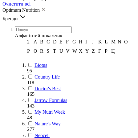
Очистити всі
Optimum Nutrition
Бренди
Алфавітний покажчик
2
A
B
C
D
E
F
G
H
I
J
K
L
M
N
O
P
Q
R
S
T
U
V
W
X
Y
Z
Г
Р
Ц
Biotus
95
Country Life
118
Doctor's Best
165
Jarrow Formulas
143
My Nutri Week
48
Nature's Way
277
Neocell