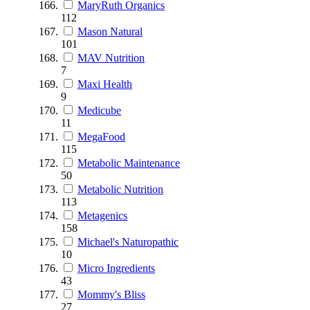
MaryRuth Organics
112
Mason Natural
101
MAV Nutrition
7
Maxi Health
9
Medicube
11
MegaFood
115
Metabolic Maintenance
50
Metabolic Nutrition
113
Metagenics
158
Michael's Naturopathic
10
Micro Ingredients
43
Mommy's Bliss
27