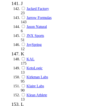
J
Jacked Factory
23
Jarrow Formulas
143
Jason Natural
6
JNX Sports
51
JoySpring
12
K
KAL
175
KetoLogic
13
Kirkman Labs
95
Klaire Labs
90
Klean Athlete
13
L