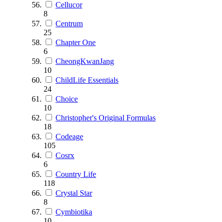
Cellucor
8
Centrum
25
Chapter One
6
CheongKwanJang
10
ChildLife Essentials
24
Choice
10
Christopher's Original Formulas
18
Codeage
105
Cosrx
6
Country Life
118
Crystal Star
8
Cymbiotika
10