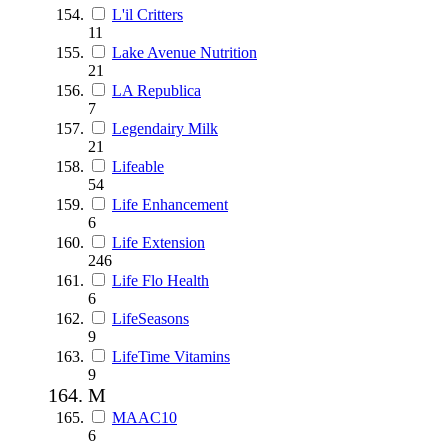
L'il Critters
11
Lake Avenue Nutrition
21
LA Republica
7
Legendairy Milk
21
Lifeable
54
Life Enhancement
6
Life Extension
246
Life Flo Health
6
LifeSeasons
9
LifeTime Vitamins
9
M
MAAC10
6