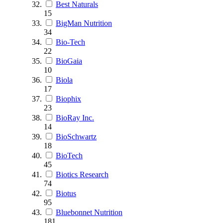
Best Naturals
15
BigMan Nutrition
34
Bio-Tech
22
BioGaia
10
Biola
17
Biophix
23
BioRay Inc.
14
BioSchwartz
18
BioTech
45
Biotics Research
74
Biotus
95
Bluebonnet Nutrition
181