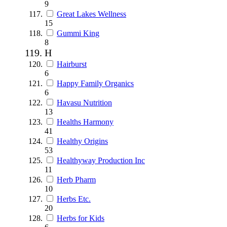
9
Great Lakes Wellness
15
Gummi King
8
H
Hairburst
6
Happy Family Organics
6
Havasu Nutrition
13
Healths Harmony
41
Healthy Origins
53
Healthyway Production Inc
11
Herb Pharm
10
Herbs Etc.
20
Herbs for Kids