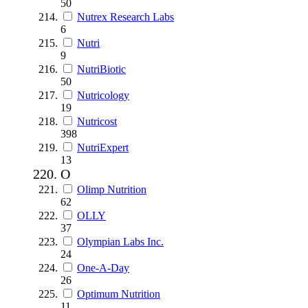
50
Nutrex Research Labs
6
Nutri
9
NutriBiotic
50
Nutricology
19
Nutricost
398
NutriExpert
13
O
Olimp Nutrition
62
OLLY
37
Olympian Labs Inc.
24
One-A-Day
26
Optimum Nutrition
11