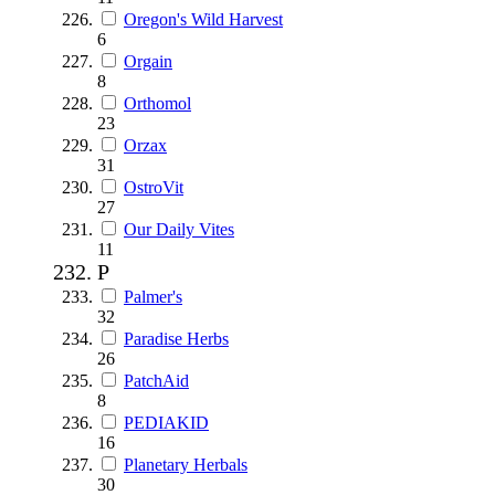
Oregon's Wild Harvest
6
Orgain
8
Orthomol
23
Orzax
31
OstroVit
27
Our Daily Vites
11
P
Palmer's
32
Paradise Herbs
26
PatchAid
8
PEDIAKID
16
Planetary Herbals
30