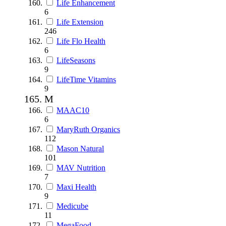
Life Enhancement
6
Life Extension
246
Life Flo Health
6
LifeSeasons
9
LifeTime Vitamins
9
M
MAAC10
6
MaryRuth Organics
112
Mason Natural
101
MAV Nutrition
7
Maxi Health
9
Medicube
11
MegaFood