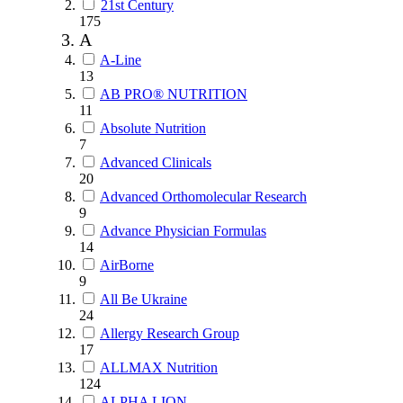
21st Century
175
A
A-Line
13
AB PRO® NUTRITION
11
Absolute Nutrition
7
Advanced Clinicals
20
Advanced Orthomolecular Research
9
Advance Physician Formulas
14
AirBorne
9
All Be Ukraine
24
Allergy Research Group
17
ALLMAX Nutrition
124
ALPHA LION