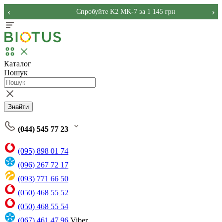
‹
›
Спробуйте K2 MK-7 за 1 145 грн
Каталог
Пошук
Знайти
(044) 545 77 23
(095) 898 01 74
(096) 267 72 17
(093) 771 66 50
(050) 468 55 52
(050) 468 55 54
(067) 461 47 96
Viber