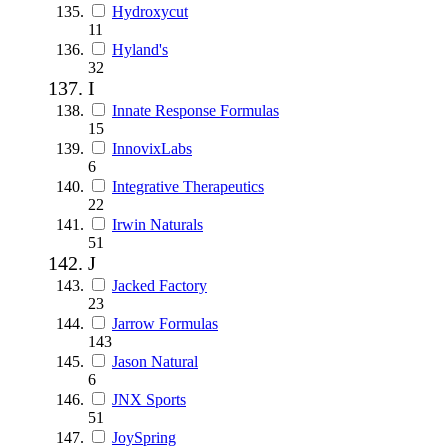
Hydroxycut
11
Hyland's
32
I
Innate Response Formulas
15
InnovixLabs
6
Integrative Therapeutics
22
Irwin Naturals
51
J
Jacked Factory
23
Jarrow Formulas
143
Jason Natural
6
JNX Sports
51
JoySpring