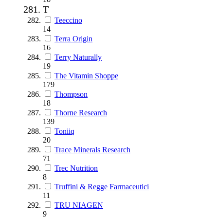
T
Teeccino
14
Terra Origin
16
Terry Naturally
19
The Vitamin Shoppe
179
Thompson
18
Thorne Research
139
Toniiq
20
Trace Minerals Research
71
Trec Nutrition
8
Truffini & Regge Farmaceutici
11
TRU NIAGEN
9