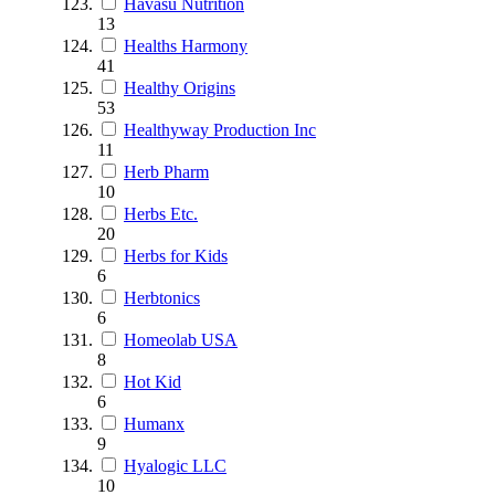
Havasu Nutrition
13
Healths Harmony
41
Healthy Origins
53
Healthyway Production Inc
11
Herb Pharm
10
Herbs Etc.
20
Herbs for Kids
6
Herbtonics
6
Homeolab USA
8
Hot Kid
6
Humanx
9
Hyalogic LLC
10