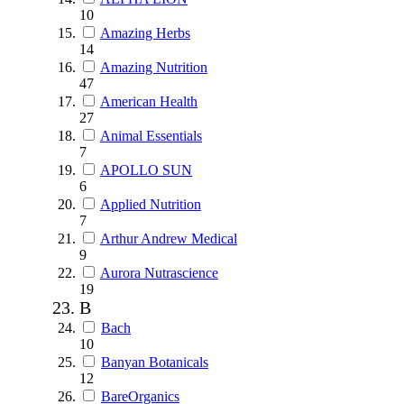
10
Amazing Herbs
14
Amazing Nutrition
47
American Health
27
Animal Essentials
7
APOLLO SUN
6
Applied Nutrition
7
Arthur Andrew Medical
9
Aurora Nutrascience
19
B
Bach
10
Banyan Botanicals
12
BareOrganics