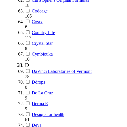
Christopher's Original Formulas
18
Codeage
105
Cosrx
6
Country Life
117
Crystal Star
8
Cymbiotika
10
D
DaVinci Laboratories of Vermont
78
Ddrops
0
De La Cruz
9
Derma E
9
Designs for health
61
Deva