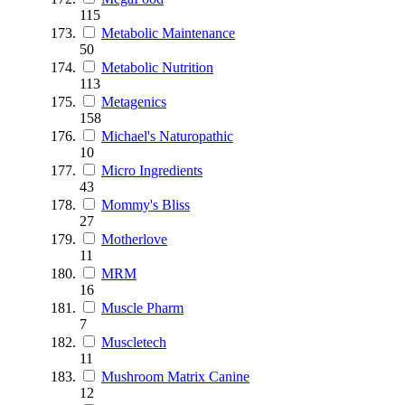
115
Metabolic Maintenance
50
Metabolic Nutrition
113
Metagenics
158
Michael's Naturopathic
10
Micro Ingredients
43
Mommy's Bliss
27
Motherlove
11
MRM
16
Muscle Pharm
7
Muscletech
11
Mushroom Matrix Canine
12