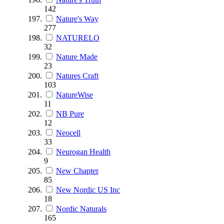
142
Nature's Way
277
NATURELO
32
Nature Made
23
Natures Craft
103
NatureWise
11
NB Pure
12
Neocell
33
Neurogan Health
9
New Chapter
85
New Nordic US Inc
18
Nordic Naturals
165