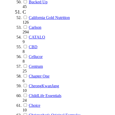
Bucked Up
45
C
California Gold Nutrition
126
Carlson
294
CATALO
9
CBD
8
Cellucor
8
Centrum
25
Chapter One
6
CheongKwanJang
10
ChildLife Essentials
24
Choice
10