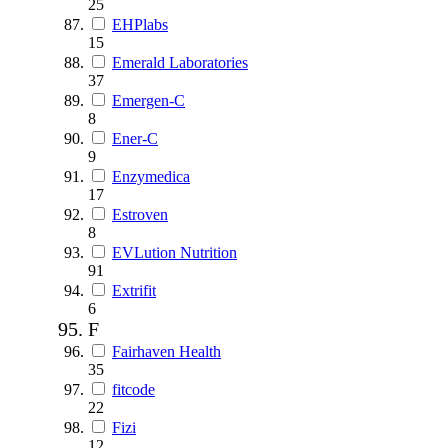
25
EHPlabs
15
Emerald Laboratories
37
Emergen-C
8
Ener-C
9
Enzymedica
17
Estroven
8
EVLution Nutrition
91
Extrifit
6
F
Fairhaven Health
35
fitcode
22
Fizi
12