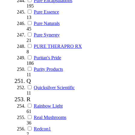
Pure Encapsulations
195
Pure Essence
13
Pure Naturals
45
Pure Synergy
21
PURE THERAPRO RX
8
Puritan's Pride
186
Purity Products
11
Q
Quicksilver Scientific
11
R
Rainbow Light
61
Real Mushrooms
36
Redcon1
7