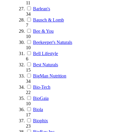
11
Barlean's
34
Bausch & Lomb
7
Bee & You
10
Beekeeper's Naturals
10
Bell Lifestyle
6
Best Naturals
15
BigMan Nutrition
34
Bio-Tech
22
BioGaia
10
Biola
17
Biophix
23
BioRay Inc.