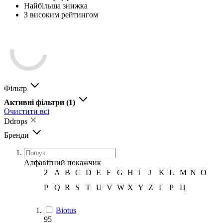
Найбільша знижка
З високим рейтингом
Фільтр
Активні фільтри
(1)
Очистити всі
Ddrops
Бренди
Алфавітний покажчик
2
A
B
C
D
E
F
G
H
I
J
K
L
M
N
O
P
Q
R
S
T
U
V
W
X
Y
Z
Г
Р
Ц
Biotus
95