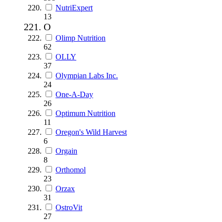
NutriExpert
13
O
Olimp Nutrition
62
OLLY
37
Olympian Labs Inc.
24
One-A-Day
26
Optimum Nutrition
11
Oregon's Wild Harvest
6
Orgain
8
Orthomol
23
Orzax
31
OstroVit
27