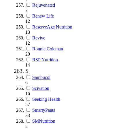
Rejuvenated
7
Renew Life
12
ReserveAge Nutrition
13
Revive
12
Ronnie Coleman
20
RSP Nutrition
14
S
Sambucol
6
Scivation
16
Seeking Health
57
SmartyPants
33
SMNutrition
8