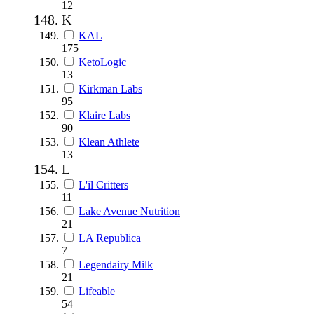
12
K
KAL
175
KetoLogic
13
Kirkman Labs
95
Klaire Labs
90
Klean Athlete
13
L
L'il Critters
11
Lake Avenue Nutrition
21
LA Republica
7
Legendairy Milk
21
Lifeable
54