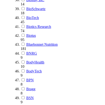
14
BioSchwartz
18
BioTech
45
Biotics Research
74
Biotus
95
Bluebonnet Nutrition
181
BNRG
9
BodyHealth
10
BodyTech
9
BPN
8
Bragg
8
BSN
9