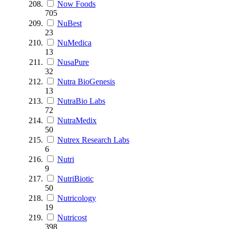
Now Foods
705
NuBest
23
NuMedica
13
NusaPure
32
Nutra BioGenesis
13
NutraBio Labs
72
NutraMedix
50
Nutrex Research Labs
6
Nutri
9
NutriBiotic
50
Nutricology
19
Nutricost
398