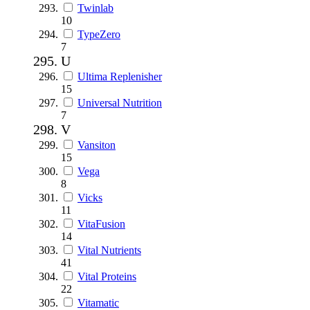
Twinlab
10
TypeZero
7
U
Ultima Replenisher
15
Universal Nutrition
7
V
Vansiton
15
Vega
8
Vicks
11
VitaFusion
14
Vital Nutrients
41
Vital Proteins
22
Vitamatic