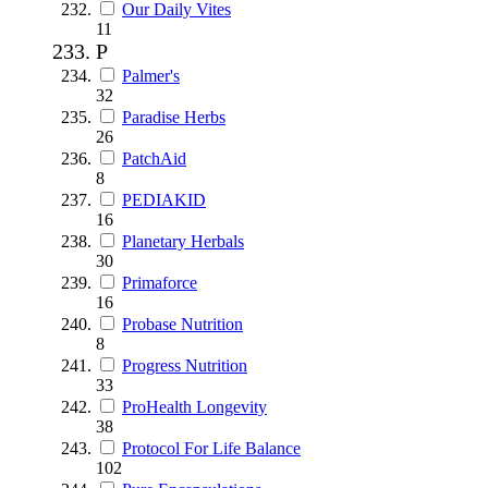
Our Daily Vites
11
P
Palmer's
32
Paradise Herbs
26
PatchAid
8
PEDIAKID
16
Planetary Herbals
30
Primaforce
16
Probase Nutrition
8
Progress Nutrition
33
ProHealth Longevity
38
Protocol For Life Balance
102