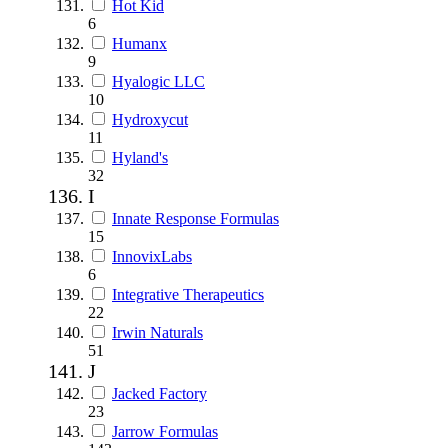
Hot Kid
6
Humanx
9
Hyalogic LLC
10
Hydroxycut
11
Hyland's
32
I
Innate Response Formulas
15
InnovixLabs
6
Integrative Therapeutics
22
Irwin Naturals
51
J
Jacked Factory
23
Jarrow Formulas