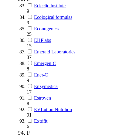
Eclectic Institute
9
Ecological formulas
9
Econugenics
25
EHPlabs
15
Emerald Laboratories
37
Emergen-C
8
Ener-C
9
Enzymedica
17
Estroven
8
EVLution Nutrition
91
Extrifit
6
F