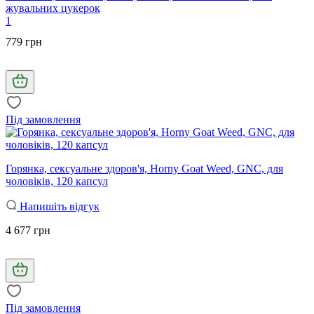
жувальних цукерок
1
779 грн
Під замовлення
Горянка, сексуальне здоров'я, Horny Goat Weed, GNC, для
чоловіків, 120 капсул
Напишіть відгук
4 677 грн
Під замовлення