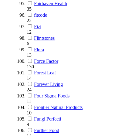
Fairhaven Health
35
fitcode
22
Fizi
12
Flintstones
6
Flora
13
Force Factor
130
Forest Leaf
14
Forever Living
24
Four Sigma Foods
11
Frontier Natural Products
10
Fungi Perfecti
9
Further Food
14