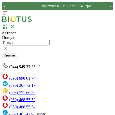
‹
›
Спробуйте K2 MK-7 за 1 145 грн
Каталог
Пошук
Знайти
(044) 545 77 23
(095) 898 01 74
(096) 267 72 17
(093) 771 66 50
(050) 468 55 52
(050) 468 55 54
(067) 461 47 96
Viber