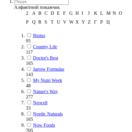
Алфавітний покажчик
2
A
B
C
D
E
F
G
H
I
J
K
L
M
N
O
P
Q
R
S
T
U
V
W
X
Y
Z
Г
Р
Ц
Biotus
95
Country Life
117
Doctor's Best
165
Jarrow Formulas
143
My Nutri Week
48
Nature's Way
277
Neocell
33
Nordic Naturals
165
Now Foods
705