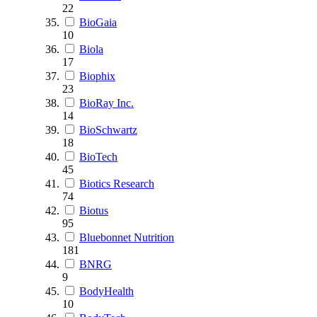
22
BioGaia
10
Biola
17
Biophix
23
BioRay Inc.
14
BioSchwartz
18
BioTech
45
Biotics Research
74
Biotus
95
Bluebonnet Nutrition
181
BNRG
9
BodyHealth
10