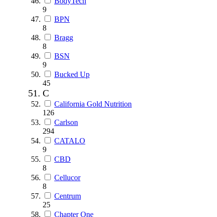
BodyTech
9
BPN
8
Bragg
8
BSN
9
Bucked Up
45
C
California Gold Nutrition
126
Carlson
294
CATALO
9
CBD
8
Cellucor
8
Centrum
25
Chapter One