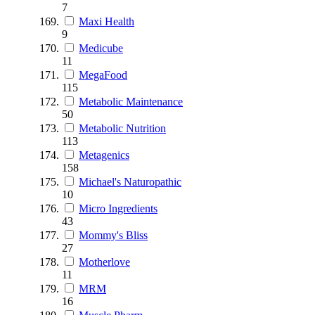
7
Maxi Health
9
Medicube
11
MegaFood
115
Metabolic Maintenance
50
Metabolic Nutrition
113
Metagenics
158
Michael's Naturopathic
10
Micro Ingredients
43
Mommy's Bliss
27
Motherlove
11
MRM
16