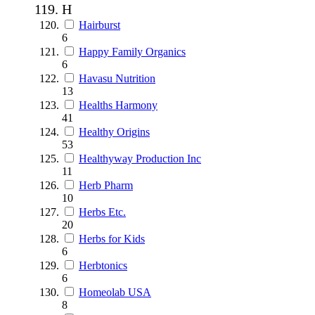
H
Hairburst
6
Happy Family Organics
6
Havasu Nutrition
13
Healths Harmony
41
Healthy Origins
53
Healthyway Production Inc
11
Herb Pharm
10
Herbs Etc.
20
Herbs for Kids
6
Herbtonics
6
Homeolab USA
8