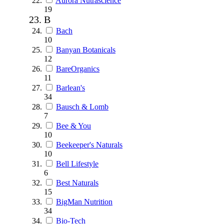
Aurora Nutrascience
19
B
Bach
10
Banyan Botanicals
12
BareOrganics
11
Barlean's
34
Bausch & Lomb
7
Bee & You
10
Beekeeper's Naturals
10
Bell Lifestyle
6
Best Naturals
15
BigMan Nutrition
34
Bio-Tech