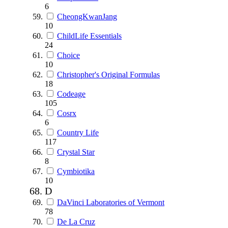
6
CheongKwanJang
10
ChildLife Essentials
24
Choice
10
Christopher's Original Formulas
18
Codeage
105
Cosrx
6
Country Life
117
Crystal Star
8
Cymbiotika
10
D
DaVinci Laboratories of Vermont
78
De La Cruz