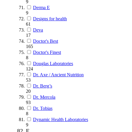
9
Derma E
9
Designs for health
61
Deva
17
Doctor's Best
165
Doctor's Finest
8
Douglas Laboratories
124
Dr. Axe / Ancient Nutrition
53
Dr. Berg’s
20
Dr. Mercola
93
Dr. Tobias
8
Dynamic Health Laboratories
9
E