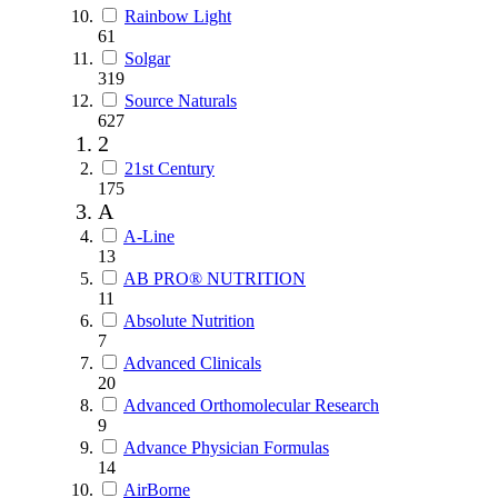
Rainbow Light
61
Solgar
319
Source Naturals
627
2
21st Century
175
A
A-Line
13
AB PRO® NUTRITION
11
Absolute Nutrition
7
Advanced Clinicals
20
Advanced Orthomolecular Research
9
Advance Physician Formulas
14
AirBorne