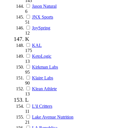
143
Jason Natural
6
JNX Sports
51
JoySpring
12
K
KAL
175
KetoLogic
13
Kirkman Labs
95
Klaire Labs
90
Klean Athlete
13
L
L'il Critters
11
Lake Avenue Nutrition
21
LA Republica