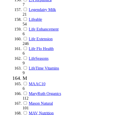
7
Legendairy Milk
21
Lifeable
54
Life Enhancement
6
Life Extension
246
Life Flo Health
6
LifeSeasons
9
LifeTime Vitamins
9
M
MAAC10
6
MaryRuth Organics
112
Mason Natural
101
MAV Nutrition