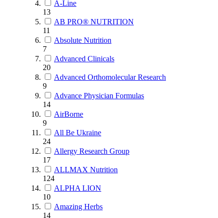
A-Line
13
AB PRO® NUTRITION
11
Absolute Nutrition
7
Advanced Clinicals
20
Advanced Orthomolecular Research
9
Advance Physician Formulas
14
AirBorne
9
All Be Ukraine
24
Allergy Research Group
17
ALLMAX Nutrition
124
ALPHA LION
10
Amazing Herbs
14