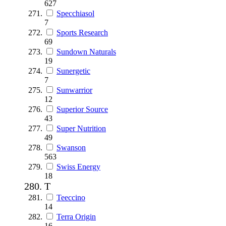
627
Specchiasol
7
Sports Research
69
Sundown Naturals
19
Sunergetic
7
Sunwarrior
12
Superior Source
43
Super Nutrition
49
Swanson
563
Swiss Energy
18
T
Teeccino
14
Terra Origin
16