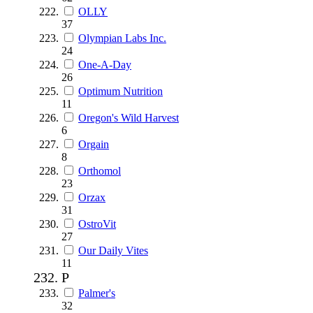
OLLY
37
Olympian Labs Inc.
24
One-A-Day
26
Optimum Nutrition
11
Oregon's Wild Harvest
6
Orgain
8
Orthomol
23
Orzax
31
OstroVit
27
Our Daily Vites
11
P
Palmer's
32