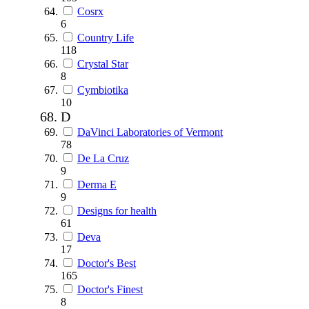
Cosrx
6
Country Life
118
Crystal Star
8
Cymbiotika
10
D
DaVinci Laboratories of Vermont
78
De La Cruz
9
Derma E
9
Designs for health
61
Deva
17
Doctor's Best
165
Doctor's Finest
8