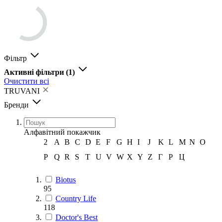
Фільтр
Активні фільтри
(1)
Очистити всі
TRUVANI
Бренди
Алфавітний покажчик
2
A
B
C
D
E
F
G
H
I
J
K
L
M
N
O
P
Q
R
S
T
U
V
W
X
Y
Z
Г
Р
Ц
Biotus
95
Country Life
118
Doctor's Best