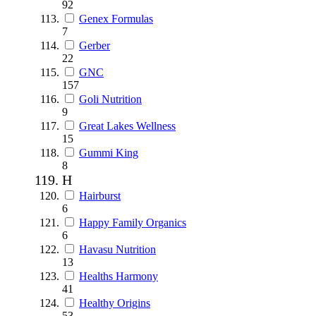
92
Genex Formulas
7
Gerber
22
GNC
157
Goli Nutrition
9
Great Lakes Wellness
15
Gummi King
8
H
Hairburst
6
Happy Family Organics
6
Havasu Nutrition
13
Healths Harmony
41
Healthy Origins
53