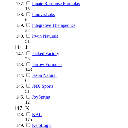
Innate Response Formulas
15
InnovixLabs
6
Integrative Therapeutics
22
Irwin Naturals
51
J
Jacked Factory
23
Jarrow Formulas
143
Jason Natural
6
JNX Sports
51
JoySpring
12
K
KAL
175
KetoLogic