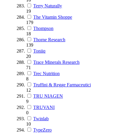
Terry Naturally
19
The Vitamin Shoppe
179
Thompson
18
Thorne Research
139
Toniiq
20
Trace Minerals Research
71
Trec Nutrition
8
Truffini & Regge Farmaceutici
12
TRU NIAGEN
9
TRUVANI
0
Twinlab
10
TypeZero