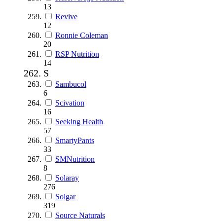
13
Revive
12
Ronnie Coleman
20
RSP Nutrition
14
S
Sambucol
6
Scivation
16
Seeking Health
57
SmartyPants
33
SMNutrition
8
Solaray
276
Solgar
319
Source Naturals