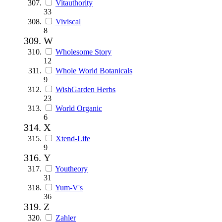
Vitauthority
33
Viviscal
8
W
Wholesome Story
12
Whole World Botanicals
9
WishGarden Herbs
23
World Organic
6
X
Xtend-Life
9
Y
Youtheory
31
Yum-V's
36
Z
Zahler