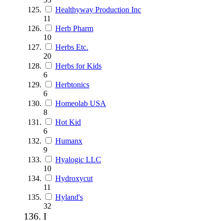
Healthyway Production Inc
11
Herb Pharm
10
Herbs Etc.
20
Herbs for Kids
6
Herbtonics
6
Homeolab USA
8
Hot Kid
6
Humanx
9
Hyalogic LLC
10
Hydroxycut
11
Hyland's
32
I