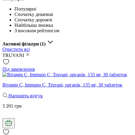
Популярні
Спочатку дешевші
Спочатку дорожчі
Найбільша знижка
З високим рейтингом
Активні фільтри
(1)
Очистити всі
TRUVANI
Під замовлення
Вітамін С, Immuno C, Truvani, органік, 135 мг, 30 таблеток
Напишіть відгук
3 201 грн