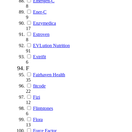
Emergen-C
8
Ener-C
9
Enzymedica
17
Estroven
8
EVLution Nutrition
91
Extrifit
6
F
Fairhaven Health
35
fitcode
22
Fizi
12
Flintstones
6
Flora
13
Force Factor