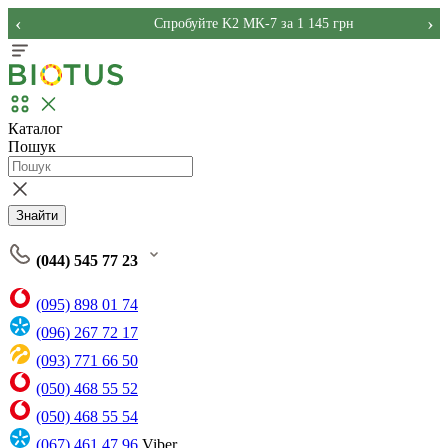
‹
›
Спробуйте K2 MK-7 за 1 145 грн
Каталог
Пошук
Знайти
(044) 545 77 23
(095) 898 01 74
(096) 267 72 17
(093) 771 66 50
(050) 468 55 52
(050) 468 55 54
(067) 461 47 96
Viber