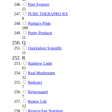
Pure Synergy
21
PURE THERAPRO RX
8
Puritan's Pride
189
Purity Products
11
Q
Quicksilver Scientific
11
R
Rainbow Light
61
Real Mushrooms
32
Redcon1
7
Rejuvenated
7
Renew Life
12
ReserveAge Nutrition