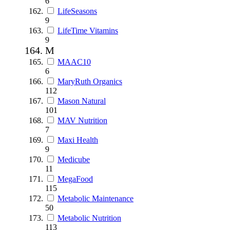
6
LifeSeasons
9
LifeTime Vitamins
9
M
MAAC10
6
MaryRuth Organics
112
Mason Natural
101
MAV Nutrition
7
Maxi Health
9
Medicube
11
MegaFood
115
Metabolic Maintenance
50
Metabolic Nutrition
113