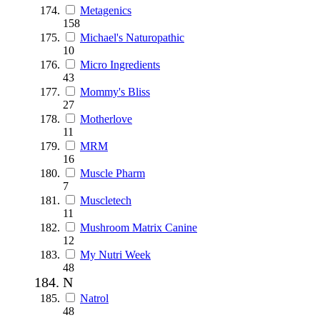
Metagenics
158
Michael's Naturopathic
10
Micro Ingredients
43
Mommy's Bliss
27
Motherlove
11
MRM
16
Muscle Pharm
7
Muscletech
11
Mushroom Matrix Canine
12
My Nutri Week
48
N
Natrol
48