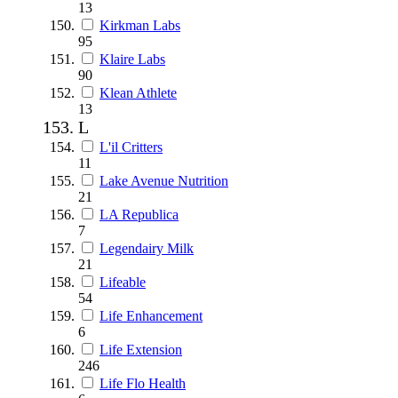
13
Kirkman Labs
95
Klaire Labs
90
Klean Athlete
13
L
L'il Critters
11
Lake Avenue Nutrition
21
LA Republica
7
Legendairy Milk
21
Lifeable
54
Life Enhancement
6
Life Extension
246
Life Flo Health