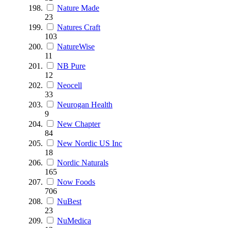
Nature Made
23
Natures Craft
103
NatureWise
11
NB Pure
12
Neocell
33
Neurogan Health
9
New Chapter
84
New Nordic US Inc
18
Nordic Naturals
165
Now Foods
706
NuBest
23
NuMedica