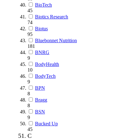
BioTech
45
Biotics Research
74
Biotus
95
Bluebonnet Nutrition
181
BNRG
9
BodyHealth
10
BodyTech
9
BPN
8
Bragg
8
BSN
9
Bucked Up
45
C