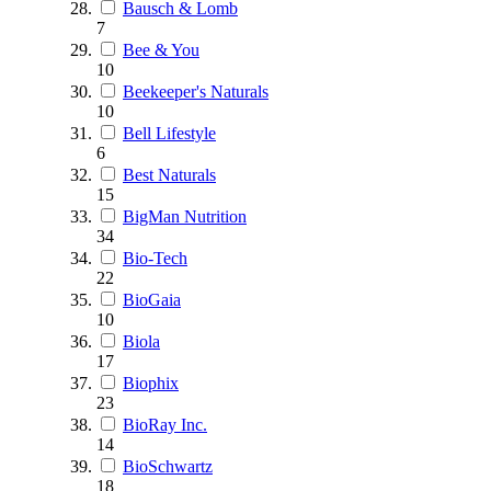
Bausch & Lomb
7
Bee & You
10
Beekeeper's Naturals
10
Bell Lifestyle
6
Best Naturals
15
BigMan Nutrition
34
Bio-Tech
22
BioGaia
10
Biola
17
Biophix
23
BioRay Inc.
14
BioSchwartz
18