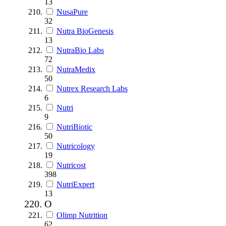
13
NusaPure
32
Nutra BioGenesis
13
NutraBio Labs
72
NutraMedix
50
Nutrex Research Labs
6
Nutri
9
NutriBiotic
50
Nutricology
19
Nutricost
398
NutriExpert
13
O
Olimp Nutrition
62