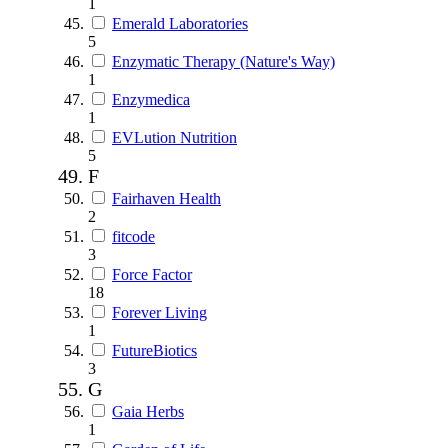
1
Emerald Laboratories
5
Enzymatic Therapy (Nature's Way)
1
Enzymedica
1
EVLution Nutrition
5
F
Fairhaven Health
2
fitcode
3
Force Factor
18
Forever Living
1
FutureBiotics
3
G
Gaia Herbs
1