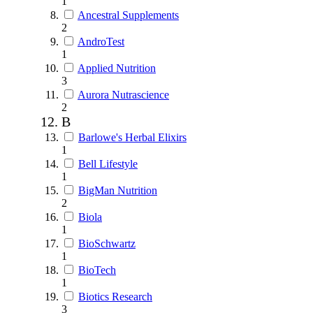
1
Ancestral Supplements
2
AndroTest
1
Applied Nutrition
3
Aurora Nutrascience
2
B
Barlowe's Herbal Elixirs
1
Bell Lifestyle
1
BigMan Nutrition
2
Biola
1
BioSchwartz
1
BioTech
1
Biotics Research
3