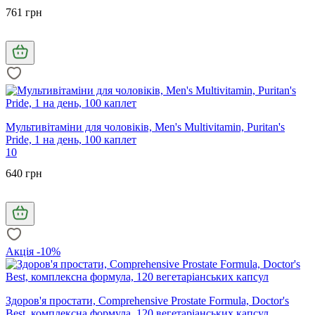
761 грн
Мультивітаміни для чоловіків, Men's Multivitamin, Puritan's
Pride, 1 на день, 100 каплет
10
640 грн
Акція -10%
Здоров'я простати, Comprehensive Prostate Formula, Doctor's
Best, комплексна формула, 120 вегетаріанських капсул