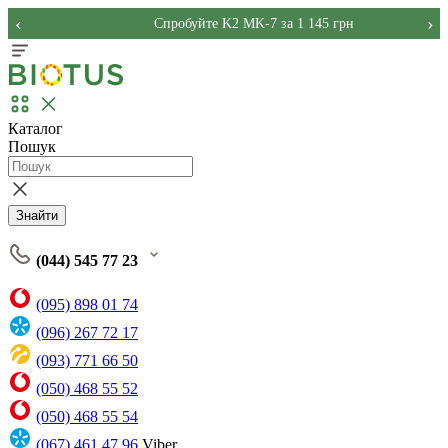
‹
›
Спробуйте K2 MK-7 за 1 145 грн
Каталог
Пошук
Знайти
(044) 545 77 23
(095) 898 01 74
(096) 267 72 17
(093) 771 66 50
(050) 468 55 52
(050) 468 55 54
(067) 461 47 96
Viber