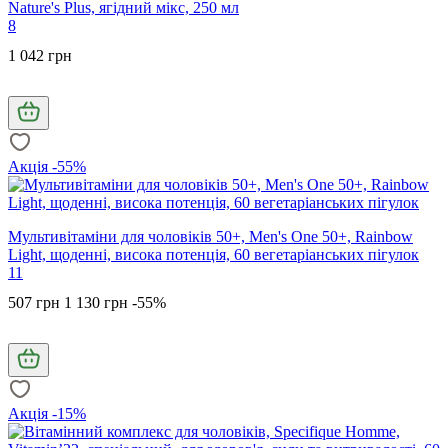
Nature's Plus, ягідний мікс, 250 мл
8
1 042 грн
Акція -55%
Мультивітаміни для чоловіків 50+, Men's One 50+, Rainbow
Light, щоденні, висока потенція, 60 вегетаріанських пігулок
11
507 грн
1 130 грн
-55%
Акція -15%