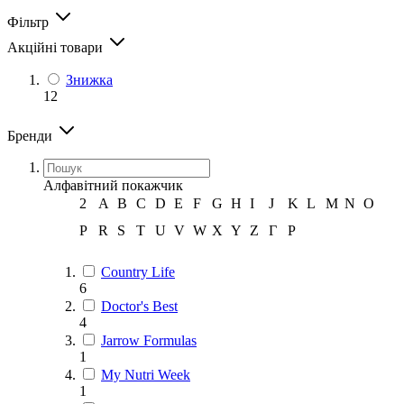
Фільтр
Акційні товари
Знижка
12
Бренди
Алфавітний покажчик
2
A
B
C
D
E
F
G
H
I
J
K
L
M
N
O
P
R
S
T
U
V
W
X
Y
Z
Г
Р
Country Life
6
Doctor's Best
4
Jarrow Formulas
1
My Nutri Week
1