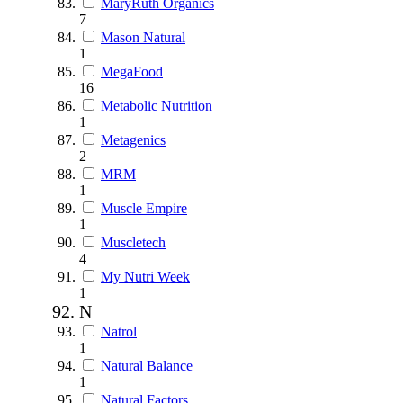
MaryRuth Organics
7
Mason Natural
1
MegaFood
16
Metabolic Nutrition
1
Metagenics
2
MRM
1
Muscle Empire
1
Muscletech
4
My Nutri Week
1
N
Natrol
1
Natural Balance
1
Natural Factors