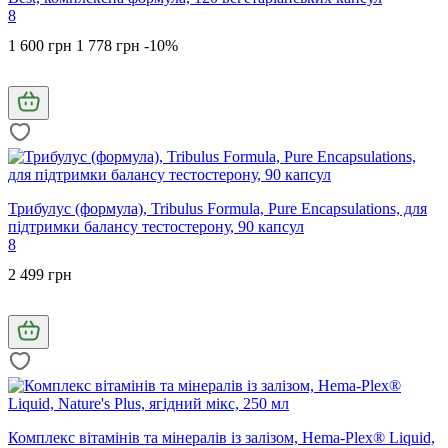
8
1 600 грн
1 778 грн
-10%
Трибулус (формула), Tribulus Formula, Pure Encapsulations, для
підтримки балансу тестостерону, 90 капсул
8
2 499 грн
Комплекс вітамінів та мінералів із залізом, Hema-Plex® Liquid,