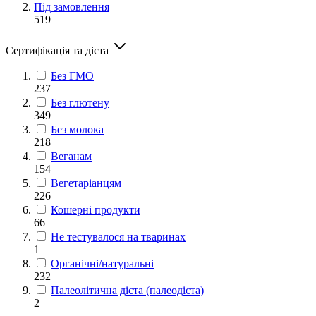
Під замовлення
519
Сертифікація та дієта
Без ГМО
237
Без глютену
349
Без молока
218
Веганам
154
Вегетаріанцям
226
Кошерні продукти
66
Не тестувалося на тваринах
1
Органічні/натуральні
232
Палеолітична дієта (палеодієта)
2