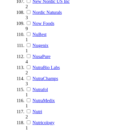
New Nordic US Inc
2
Nordic Naturals
3
Now Foods
9
NuBest
1
Nugenix
1
NusaPure
4
NutraBio Labs
2
NutraChamps
3
Nutrafol
1
NutraMedix
1
Nutri
2
Nutricology
1