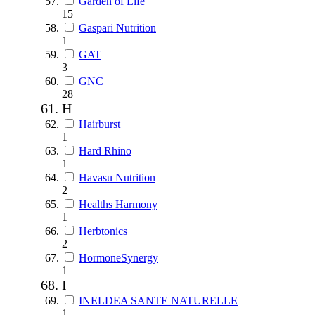
Garden of Life
15
Gaspari Nutrition
1
GAT
3
GNC
28
H
Hairburst
1
Hard Rhino
1
Havasu Nutrition
2
Healths Harmony
1
Herbtonics
2
HormoneSynergy
1
I
INELDEA SANTE NATURELLE
1