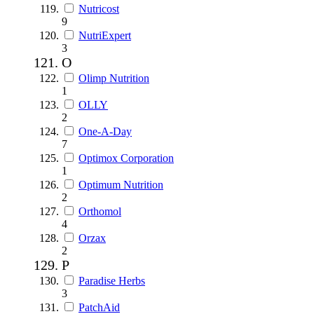
Nutricost
9
NutriExpert
3
O
Olimp Nutrition
1
OLLY
2
One-A-Day
7
Optimox Corporation
1
Optimum Nutrition
2
Orthomol
4
Orzax
2
P
Paradise Herbs
3
PatchAid