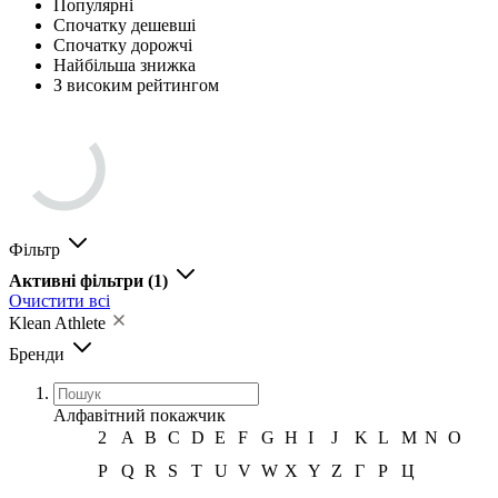
Популярні
Спочатку дешевші
Спочатку дорожчі
Найбільша знижка
З високим рейтингом
Фільтр
Активні фільтри
(1)
Очистити всі
Klean Athlete
Бренди
Алфавітний покажчик
2
A
B
C
D
E
F
G
H
I
J
K
L
M
N
O
P
Q
R
S
T
U
V
W
X
Y
Z
Г
Р
Ц