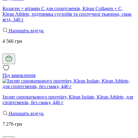
Колаген + вітамін С для спортсменів, Klean Collagen + C,
Klean Athlete, підтримка суглобів та сполучної тканини, смак
ягід, 340 г
Напишіть відгук
4 566 грн
Під замовлення
Ізолят сироваткового протеїну, Klean Isolate, Klean Athlete, для
спортсменів, без смаку, 446 г
Напишіть відгук
7 276 грн