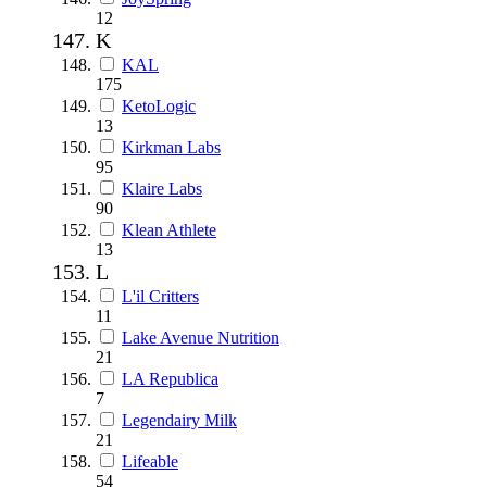
12
K
KAL
175
KetoLogic
13
Kirkman Labs
95
Klaire Labs
90
Klean Athlete
13
L
L'il Critters
11
Lake Avenue Nutrition
21
LA Republica
7
Legendairy Milk
21
Lifeable
54