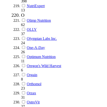
398
NutriExpert
13
O
Olimp Nutrition
62
OLLY
37
Olympian Labs Inc.
24
One-A-Day
26
Optimum Nutrition
11
Oregon's Wild Harvest
6
Orgain
8
Orthomol
23
Orzax
31
OstroVit
27