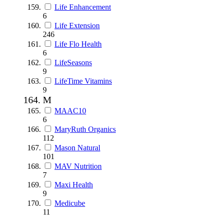
Life Enhancement
6
Life Extension
246
Life Flo Health
6
LifeSeasons
9
LifeTime Vitamins
9
M
MAAC10
6
MaryRuth Organics
112
Mason Natural
101
MAV Nutrition
7
Maxi Health
9
Medicube
11