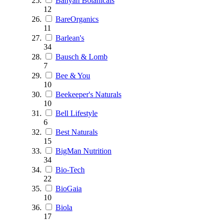
Banyan Botanicals
12
BareOrganics
11
Barlean's
34
Bausch & Lomb
7
Bee & You
10
Beekeeper's Naturals
10
Bell Lifestyle
6
Best Naturals
15
BigMan Nutrition
34
Bio-Tech
22
BioGaia
10
Biola
17