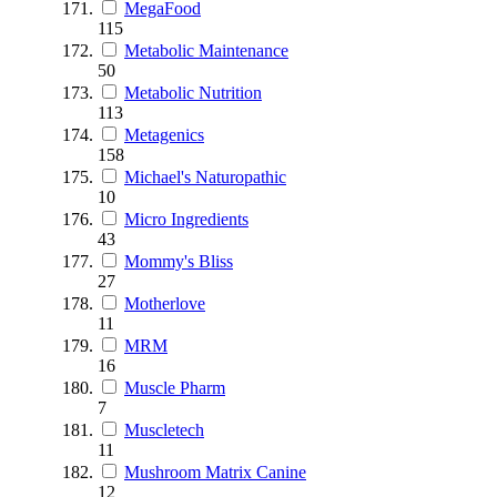
MegaFood
115
Metabolic Maintenance
50
Metabolic Nutrition
113
Metagenics
158
Michael's Naturopathic
10
Micro Ingredients
43
Mommy's Bliss
27
Motherlove
11
MRM
16
Muscle Pharm
7
Muscletech
11
Mushroom Matrix Canine
12