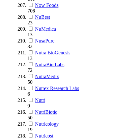
Now Foods
706
NuBest
23
NuMedica
13
NusaPure
32
Nutra BioGenesis
13
NutraBio Labs
72
NutraMedix
50
Nutrex Research Labs
6
Nutri
9
NutriBiotic
50
Nutricology
19
Nutricost