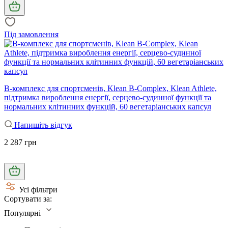
Під замовлення
В-комплекс для спортсменів, Klean B-Complex, Klean Athlete,
підтримка вироблення енергії, серцево-судинної функції та
нормальних клітинних функцій, 60 вегетаріанських капсул
Напишіть відгук
2 287 грн
Усі фільтри
Сортувати за:
Популярні