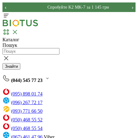
‹
›
Спробуйте K2 MK-7 за 1 145 грн
Каталог
Пошук
Знайти
(044) 545 77 23
(095) 898 01 74
(096) 267 72 17
(093) 771 66 50
(050) 468 55 52
(050) 468 55 54
(067) 461 47 96
Viber