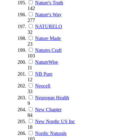
Nature's Truth
142
Nature's Way
277
NATURELO
32
Nature Made
23
Natures Craft
103
NatureWise
11
NB Pure
12
Neocell
33
Neurogan Health
9
New Chapter
84
New Nordic US Inc
18
Nordic Naturals
165