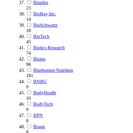
Biophix
23
BioRay Inc.
14
BioSchwartz
18
BioTech
45
Biotics Research
74
Biotus
96
Bluebonnet Nutrition
181
BNRG
9
BodyHealth
10
BodyTech
9
BPN
8
Bragg
8