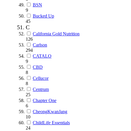
BSN
9
Bucked Up
45
C
California Gold Nutrition
126
Carlson
294
CATALO
9
CBD
8
Cellucor
8
Centrum
25
Chapter One
6
CheongKwanJang
10
ChildLife Essentials
24