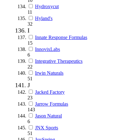
10
Hydroxycut
11
Hyland's
32
I
Innate Response Formulas
15
InnovixLabs
6
Integrative Therapeutics
22
Irwin Naturals
51
J
Jacked Factory
23
Jarrow Formulas
143
Jason Natural
6
JNX Sports
51
JoySpring