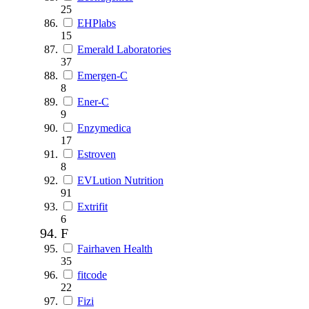
25
EHPlabs
15
Emerald Laboratories
37
Emergen-C
8
Ener-C
9
Enzymedica
17
Estroven
8
EVLution Nutrition
91
Extrifit
6
F
Fairhaven Health
35
fitcode
22
Fizi