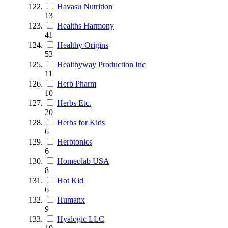
Havasu Nutrition
13
Healths Harmony
41
Healthy Origins
53
Healthyway Production Inc
11
Herb Pharm
10
Herbs Etc.
20
Herbs for Kids
6
Herbtonics
6
Homeolab USA
8
Hot Kid
6
Humanx
9
Hyalogic LLC