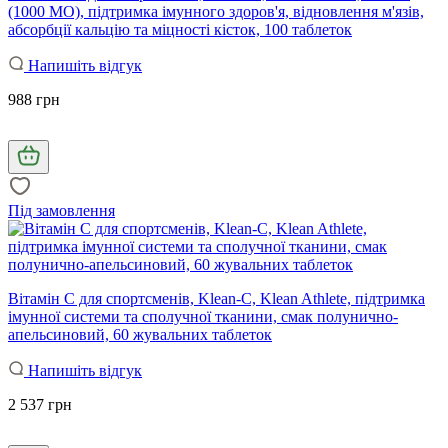
(1000 МО), підтримка імунного здоров'я, відновлення м'язів,
абсорбції кальцію та міцності кісток, 100 таблеток
Напишіть відгук
988 грн
Під замовлення
Вітамін С для спортсменів, Klean-C, Klean Athlete, підтримка
імунної системи та сполучної тканини, смак полунично-
апельсиновий, 60 жувальних таблеток
Напишіть відгук
2 537 грн